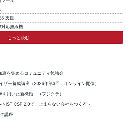
断ツール
化
続を支援
線対応無線機
もっと読む
の知恵を集めるコミュニティ勉強会
イザー養成講座（2026年第3回：オンライン開催）
練を用いた新機軸 （フジクラ）
IST CSF 2.0で、止まらない会社をつくる～
スク講座