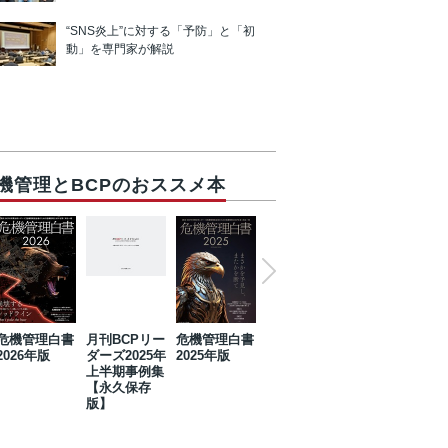
“SNS炎上”に対する「予防」と「初
動」を専門家が解説
機管理とBCPのおススメ本
危機管理白書
月刊BCPリー
危機管理白書
2023年防災・
危機管理白書
2026年版
ダーズ2025年
2025年版
BCP・リスク
2024年版
上半期事例集
マネジメント
【永久保存
事例集【永久
版】
保存版】