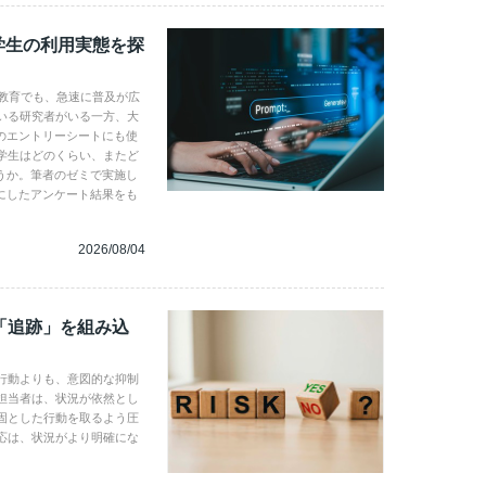
学生の利用実態を探
学教育でも、急速に普及が広
いる研究者がいる一方、大
のエントリーシートにも使
学生はどのくらい、またど
うか。筆者のゼミで実施し
にしたアンケート結果をも
2026/08/04
「追跡」を組み込
行動よりも、意図的な抑制
担当者は、状況が依然とし
固とした行動を取るよう圧
応は、状況がより明確にな