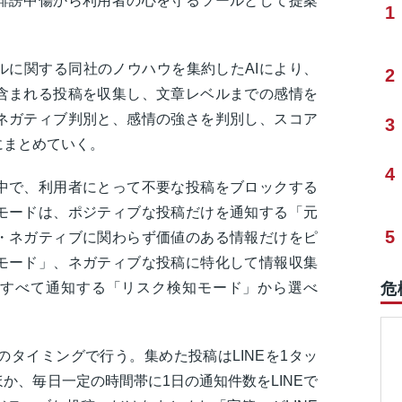
誹謗中傷から利用者の心を守るツールとして提案
1
ルに関する同社のノウハウを集約したAIにより、
2
含まれる投稿を収集し、文章レベルまでの感情を
ネガティブ判別と、感情の強さを判別し、スコア
3
にまとめていく。
4
中で、利用者にとって不要な投稿をブロックする
モードは、ポジティブな投稿だけを通知する「元
5
・ネガティブに関わらず価値のある情報だけをピ
モード」、ネガティブな投稿に特化して情報収集
危
すべて通知する「リスク検知モード」から選べ
のタイミングで行う。集めた投稿はLINEを1タッ
か、毎日一定の時間帯に1日の通知件数をLINEで