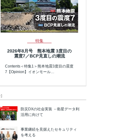
特集
2026年8月号 熊本地震 3度目の
震度7／BCP見直しの潮流
Contents＜特集1＞熊本地震3度目の震度
7【Opinion】イオンモール…
R】
防災DXの社会実装 －衛星データ利
活用に向けて
事業継続を見据えたセキュリティ
を考える