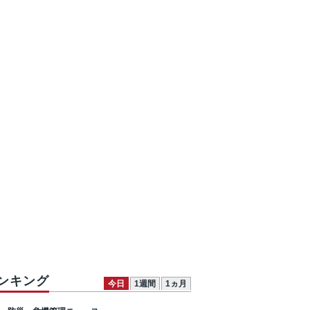
ンキング
今日
1週間
1ヵ月