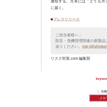
通知する。月末には「とてもポジ
に届く。
■
プレスリリース
ご担当者様へ：
防災・危機管理関連の新製品
送りください。
risk-t@shinken
リスク対策.com 編集部
keywo
危機
メル