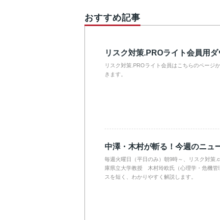
おすすめ記事
リスク対策.PROライト会員用
リスク対策.PROライト会員はこちらのページ
きます。
中澤・木村が斬る！今週のニュ
毎週火曜日（平日のみ）朝9時～、リスク対策.
庫県立大学教授 木村玲欧氏（心理学・危機管
スを短く、わかりやすく解説します。