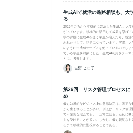
生成AIで就活の進路相談も、大
る
2025年ごろから本格的に普及した生成AI。大
がっています。積極的に活用して成果を挙げて
学の課題に生成AIを使う学生が増えたり、就活
われたりして、話題になっています。実際、大
のように生成AIサービスを使っているのでしょ
ている学生を対象にした、生成AI利用をテーマ
とに、考察します。
吉野 ヒロ子
第26回 リスク管理プロセスに
め
最も効果的なビジネス上の意思決定は、迅速な
から生まれることが多い。例えば、リスク管理
て不確実な場合でも、「正常に戻る」ために断
力を受けることが多い。しかし、最も賢明な対
るまで積極的に監視することである。