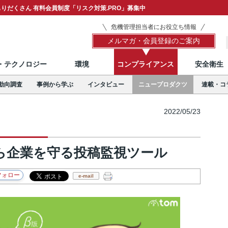
りだくさん 有料会員制度「リスク対策.PRO」募集中
危機管理担当者にお役立ち情報
メルマガ・会員登録のご案内
T・テクノロジー
環境
コンプライアンス
安全衛生
動向調査
事例から学ぶ
インタビュー
ニュープロダクツ
連載・コ
2022/05/23
から企業を守る投稿監視ツール
e-mail