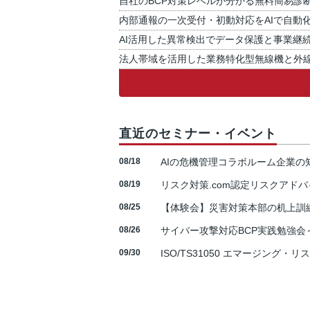
自社のBCP対策レベルが分かる無料簡易診
内部通報の一次受付・初動対応をAIで自動
AI活用した異常検出でデータ保護と事業継
法人帯域を活用した業務特化型無線機と外
直近のセミナー・イベント
08/18
AIの危機管理コラボルーム企業
08/19
リスク対策.com認定リスクアドバ
08/25
【体験会】災害対策本部の机上訓
08/26
サイバー攻撃対応BCP実践勉強会～N
09/30
ISO/TS31050 エマージング・リ