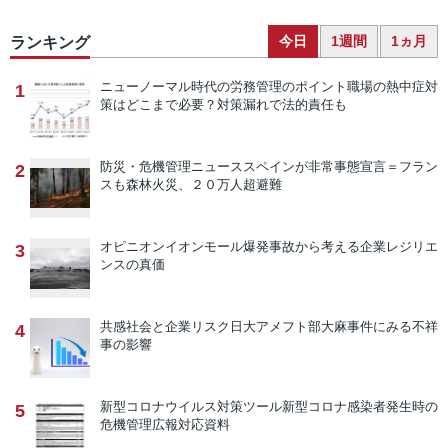
今日
1週間
1ヵ月
ランキング
ニューノーマル時代の労務管理のポイント
職場の熱中症対
1
策はどこまで必要？対策漏れで法的責任も
防災・危機管理ニュース
スペインが非常事態宣言＝フラン
2
スも森林火災、２０万人超避難
オピニオン
イオンモール爆発事故から考える企業レジリエ
3
ンスの真価
共感社会と企業リスク
日大アメフト部大麻事件にみる不祥
4
事の影響
新型コロナウイルス対策ツール
新型コロナ感染者発生時の
5
危機管理広報対応資料