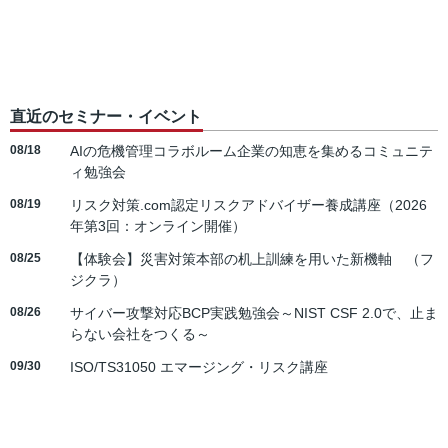
直近のセミナー・イベント
08/18
AIの危機管理コラボルーム企業の知恵を集めるコミュニテ
ィ勉強会
08/19
リスク対策.com認定リスクアドバイザー養成講座（2026
年第3回：オンライン開催）
08/25
【体験会】災害対策本部の机上訓練を用いた新機軸 （フ
ジクラ）
08/26
サイバー攻撃対応BCP実践勉強会～NIST CSF 2.0で、止ま
らない会社をつくる～
09/30
ISO/TS31050 エマージング・リスク講座