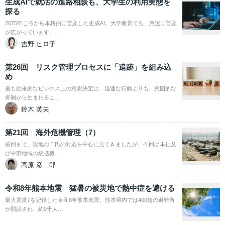
生成AIで就活の進路相談も、大学生の利用実態を
探る
2025年ごろから本格的に普及した生成AI。大学教育でも、急速に普及
が広がっています。…
吉野 ヒロ子
第26回 リスク管理プロセスに「追跡」を組み込
め
最も効果的なビジネス上の意思決定は、迅速な行動よりも、意図的な
抑制から生まれるこ…
鈴木 英夫
第21回 海外危機管理（7）
前回まで、現地のＴ氏の対応を中心に見てきましたが、今回は本社及
び中東地域の統括機…
高原 彦二郎
令和8年熊本地震 猛暑の被災地で熱中症を避ける
最大震度7を記録した令和8年熊本地震。熊本県内では400超の避難所
が開設され、約9千人…