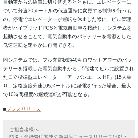
自動車からの給電に切り替えるとともに、エレベーターに
ついて分速30メートルの低速運転に変更する制御を行うも
の。停電でエレベーターが運転を休止した際に、ビル管理
者がハイブリッドPCSと電気自動車を接続し、システムを
起動させることで、電気自動車のバッテリーを電源とした
低速運転を速やかに再開できる。
同システムでは、フル充電状態40キロワットアワーのバッ
テリーを搭載した電気自動車から、5階建てビルに設置され
た日立標準型エレベーター「アーバンエース HF」(15人乗
り、定格速度分速105メートル)に給電を行った場合、最大
で10時間程度の継続運転が可能となる。
■
プレスリリース
ご担当者様へ：
防災・危機管理関連の新製品ニュースリリースは以下