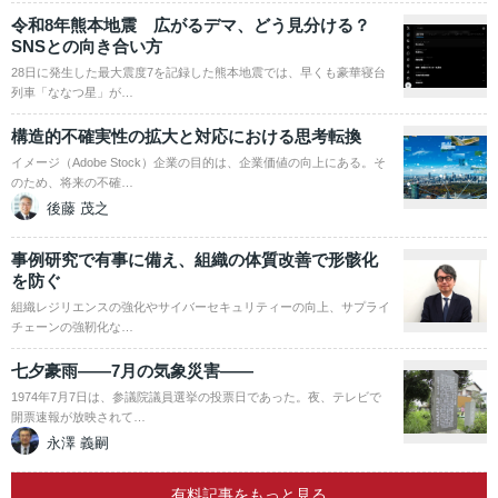
令和8年熊本地震 広がるデマ、どう見分ける？
SNSとの向き合い方
28日に発生した最大震度7を記録した熊本地震では、早くも豪華寝台
列車「ななつ星」が…
構造的不確実性の拡大と対応における思考転換
イメージ（Adobe Stock）企業の目的は、企業価値の向上にある。そ
のため、将来の不確…
後藤 茂之
事例研究で有事に備え、組織の体質改善で形骸化
を防ぐ
組織レジリエンスの強化やサイバーセキュリティーの向上、サプライ
チェーンの強靭化な…
七夕豪雨――7月の気象災害――
1974年7月7日は、参議院議員選挙の投票日であった。夜、テレビで
開票速報が放映されて…
永澤 義嗣
有料記事をもっと見る