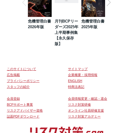
危機管理白書
月刊BCPリー
危機管理白書
2023年防災・
2026年版
ダーズ2025年
2025年版
BCP・リスク
上半期事例集
マネジメント
【永久保存
事例集【永久
版】
保存版】
このサイトについて
サイトマップ
広告掲載
企業概要・採用情報
プライバシーポリシー
ENGLISH
スタッフの紹介
特商法表記
会員登録
会員情報変更・確認・退会
BCPサポート事業
リスク対策研修
リスクアドバイザー資格
オンライン社員研修支援
誌面PDFダウンロード
リスク対策アカデミー