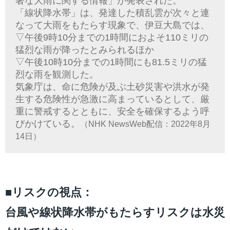
著な大雨に関する情報」が発表された。
「線状降水帯」は、発達した積乱雲が次々と連
なって大雨をもたらす現象で、伊豆大島では、
▽午後9時10分までの1時間におよそ110ミリの
猛烈な雨が降ったとみられるほか
▽午後10時10分までの1時間にも81.5ミリの猛
烈な雨を観測した。
気象庁は、命に危険が及ぶ土砂災害や洪水が発
生する危険性が急激に高まっているとして、厳
重に警戒するとともに、安全を確保するよう呼
びかけている。
（NHK NewsWeb配信：2022年8月
14日）
■リスクの視点：
台風や線状降水帯がもたらすリスクは水災