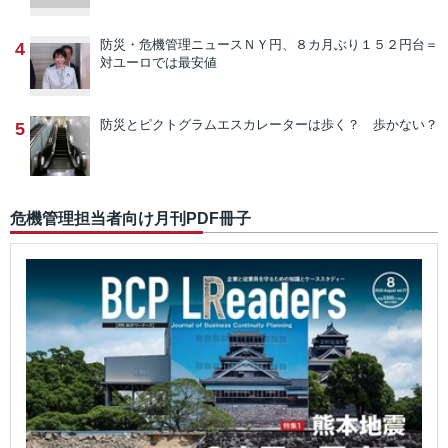
防災・危機管理ニュース
ＮＹ円、８カ月ぶり１５２円台＝
4
対ユーロでは最安値
防災とピクトグラム
エスカレーターは歩く？ 歩かない？
5
危機管理担当者向け月刊PDF冊子