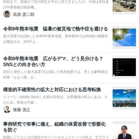
前回まで、現地のＴ氏の対応を中心に見てきましたが、今回は本社及
び中東地域の統括機…
高原 彦二郎
令和8年熊本地震 猛暑の被災地で熱中症を避ける
最大震度7を記録した令和8年熊本地震。熊本県内では400超の避難所
が開設され、約9千人…
令和8年熊本地震 広がるデマ、どう見分ける？
SNSとの向き合い方
28日に発生した最大震度7を記録した熊本地震では、早くも豪華寝台
列車「ななつ星」が…
構造的不確実性の拡大と対応における思考転換
イメージ（Adobe Stock）企業の目的は、企業価値の向上にある。そ
のため、将来の不確…
後藤 茂之
事例研究で有事に備え、組織の体質改善で形骸化
を防ぐ
組織レジリエンスの強化やサイバーセキュリティーの向上、サプライ