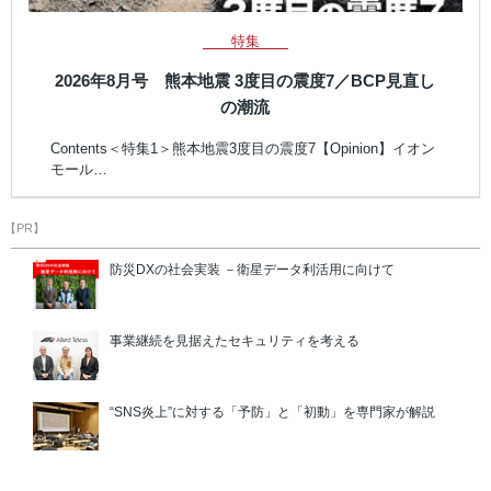
特集
2026年8月号 熊本地震 3度目の震度7／BCP見直し
の潮流
Contents＜特集1＞熊本地震3度目の震度7【Opinion】イオン
モール…
【PR】
防災DXの社会実装 －衛星データ利活用に向けて
事業継続を見据えたセキュリティを考える
“SNS炎上”に対する「予防」と「初動」を専門家が解説