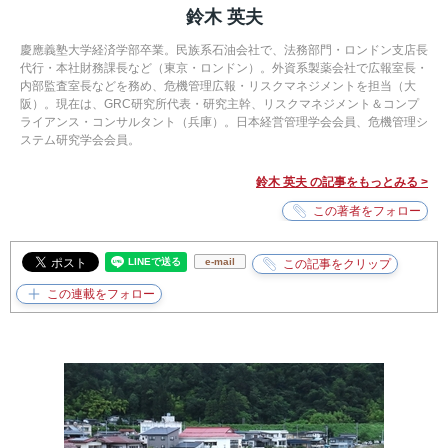
鈴木 英夫
慶應義塾大学経済学部卒業。民族系石油会社で、法務部門・ロンドン支店長
代行・本社財務課長など（東京・ロンドン）。外資系製薬会社で広報室長・
内部監査室長などを務め、危機管理広報・リスクマネジメントを担当（大
阪）。現在は、GRC研究所代表・研究主幹、リスクマネジメント＆コンプ
ライアンス・コンサルタント（兵庫）。日本経営管理学会会員、危機管理シ
ステム研究学会会員。
鈴木 英夫 の記事をもっとみる >
e-mail