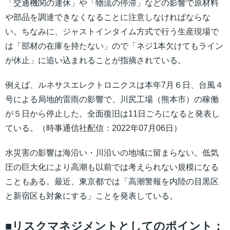
「交通機関の運休」や「物流の停滞」などの影響で原材料
や部品を調達できなくなることに注意しなければならな
い。ちなみに、ジャストインタイム方式で行う生産現場で
は「部材の在庫を持たない」ので「ネジ1本欠けてもライン
が休止」に追い込まれることが指摘されている。
例えば、ルネサスエレクトロニクスは本年7月６日、台風４
号による局地的雷雨の影響で、川尻工場（熊本市）の稼働
が５日から停止した。全面復旧は11日ごろになると発表し
ている。（時事通信社配信：2022年07月06日）
水災害の影響は海沿い・川沿いの地域に留まらない。低気
圧の巨大化により高潮も以前では考えられない規模になる
こともある。最近、東京都では「高潮警報を内陸の目黒区
と新宿区も対象にする」ことを発表している。
■リスクマネジメントとしてのポイント：