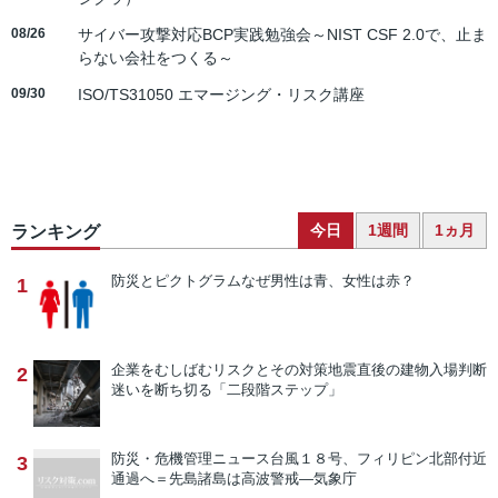
08/26
サイバー攻撃対応BCP実践勉強会～NIST CSF 2.0で、止ま
らない会社をつくる～
09/30
ISO/TS31050 エマージング・リスク講座
今日
1週間
1ヵ月
ランキング
防災とピクトグラム
なぜ男性は青、女性は赤？
1
企業をむしばむリスクとその対策
地震直後の建物入場判断
2
迷いを断ち切る「二段階ステップ」
防災・危機管理ニュース
台風１８号、フィリピン北部付近
3
通過へ＝先島諸島は高波警戒―気象庁