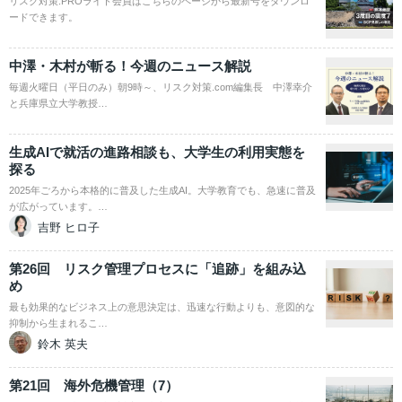
リスク対策.PROライト会員はこちらのページから最新号をダウンロ
ードできます。
中澤・木村が斬る！今週のニュース解説
毎週火曜日（平日のみ）朝9時～、リスク対策.com編集長 中澤幸介
と兵庫県立大学教授…
生成AIで就活の進路相談も、大学生の利用実態を
探る
2025年ごろから本格的に普及した生成AI。大学教育でも、急速に普及
が広がっています。…
吉野 ヒロ子
第26回 リスク管理プロセスに「追跡」を組み込
め
最も効果的なビジネス上の意思決定は、迅速な行動よりも、意図的な
抑制から生まれるこ…
鈴木 英夫
第21回 海外危機管理（7）