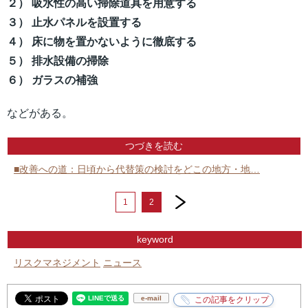
２） 吸水性の高い掃除道具を用意する
３） 止水パネルを設置する
４） 床に物を置かないように徹底する
５） 排水設備の掃除
６） ガラスの補強
などがある。
つづきを読む
■改善への道：日頃から代替策の検討をどこの地方・地…
next
1
2
keyword
リスクマネジメント
ニュース
e-mail