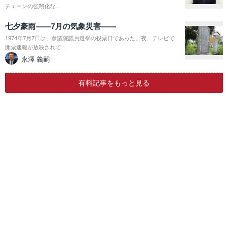
チェーンの強靭化な…
七夕豪雨――7月の気象災害――
1974年7月7日は、参議院議員選挙の投票日であった。夜、テレビで
開票速報が放映されて…
永澤 義嗣
有料記事をもっと見る