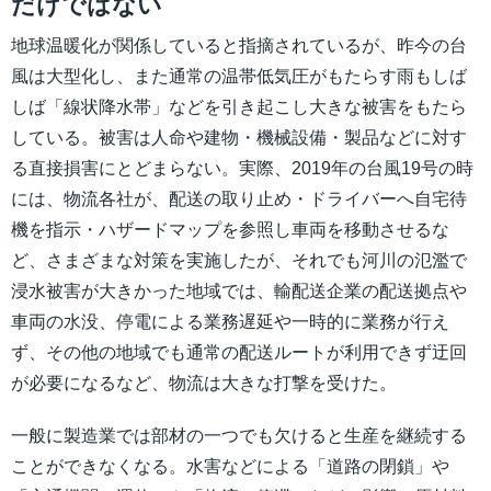
だけではない
地球温暖化が関係していると指摘されているが、昨今の台
風は大型化し、また通常の温帯低気圧がもたらす雨もしば
しば「線状降水帯」などを引き起こし大きな被害をもたら
している。被害は人命や建物・機械設備・製品などに対す
る直接損害にとどまらない。実際、2019年の台風19号の時
には、物流各社が、配送の取り止め・ドライバーへ自宅待
機を指示・ハザードマップを参照し車両を移動させるな
ど、さまざまな対策を実施したが、それでも河川の氾濫で
浸水被害が大きかった地域では、輸配送企業の配送拠点や
車両の水没、停電による業務遅延や一時的に業務が行え
ず、その他の地域でも通常の配送ルートが利用できず迂回
が必要になるなど、物流は大きな打撃を受けた。
一般に製造業では部材の一つでも欠けると生産を継続する
ことができなくなる。水害などによる「道路の閉鎖」や