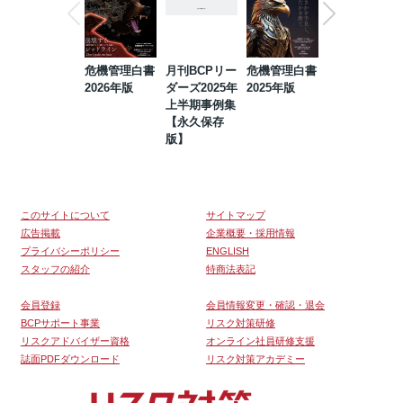
危機管理白書
月刊BCPリー
危機管理白書
2023年防災・
2026年版
ダーズ2025年
2025年版
BCP・リスク
上半期事例集
マネジメント
【永久保存
事例集【永久
版】
保存版】
このサイトについて
サイトマップ
広告掲載
企業概要・採用情報
プライバシーポリシー
ENGLISH
スタッフの紹介
特商法表記
会員登録
会員情報変更・確認・退会
BCPサポート事業
リスク対策研修
リスクアドバイザー資格
オンライン社員研修支援
誌面PDFダウンロード
リスク対策アカデミー