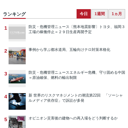
今日
1週間
1ヵ月
ランキング
防災・危機管理ニュース
〔熊本地震影響〕トヨタ、福岡３
1
工場の稼働停止＝２９日生産再開予定
事例から学ぶ
都水道局、五輪向けテロ対策本格化
2
防災・危機管理ニュース
エネルギー危機、守り固める中国
3
＝原油確保、燃料の輸出制限
新 世界のリスクマネジメントの潮流
第22回 「ソーシャ
4
ルメディア依存症」で訴訟が多発
オピニオン
災害後の建物への再入場をどう判断するか
5