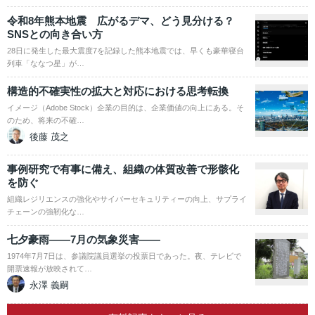
令和8年熊本地震 広がるデマ、どう見分ける？
SNSとの向き合い方
28日に発生した最大震度7を記録した熊本地震では、早くも豪華寝台
列車「ななつ星」が…
構造的不確実性の拡大と対応における思考転換
イメージ（Adobe Stock）企業の目的は、企業価値の向上にある。そ
のため、将来の不確…
後藤 茂之
事例研究で有事に備え、組織の体質改善で形骸化
を防ぐ
組織レジリエンスの強化やサイバーセキュリティーの向上、サプライ
チェーンの強靭化な…
七夕豪雨――7月の気象災害――
1974年7月7日は、参議院議員選挙の投票日であった。夜、テレビで
開票速報が放映されて…
永澤 義嗣