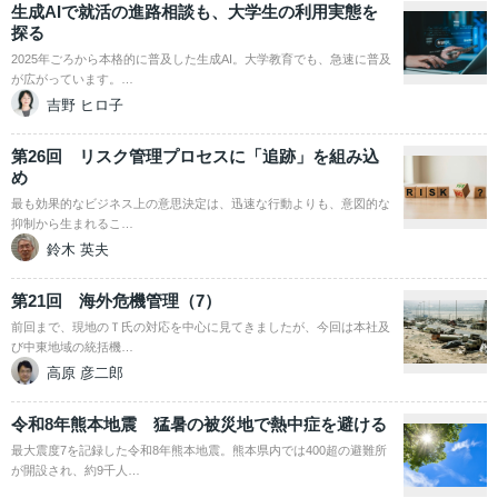
生成AIで就活の進路相談も、大学生の利用実態を
探る
2025年ごろから本格的に普及した生成AI。大学教育でも、急速に普及
が広がっています。…
吉野 ヒロ子
第26回 リスク管理プロセスに「追跡」を組み込
め
最も効果的なビジネス上の意思決定は、迅速な行動よりも、意図的な
抑制から生まれるこ…
鈴木 英夫
第21回 海外危機管理（7）
前回まで、現地のＴ氏の対応を中心に見てきましたが、今回は本社及
び中東地域の統括機…
高原 彦二郎
令和8年熊本地震 猛暑の被災地で熱中症を避ける
最大震度7を記録した令和8年熊本地震。熊本県内では400超の避難所
が開設され、約9千人…