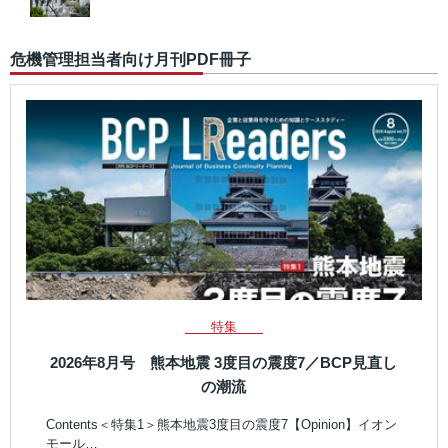
危機管理担当者向け月刊PDF冊子
特集
2026年8月号 熊本地震 3度目の震度7／BCP見直し
の潮流
Contents＜特集1＞熊本地震3度目の震度7【Opinion】イオン
モール…