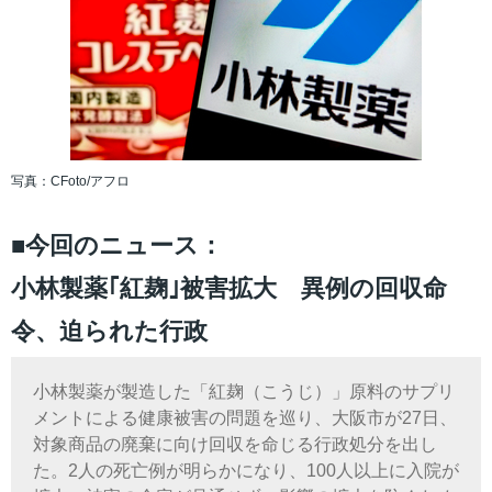
写真：CFoto/アフロ
■今回のニュース：
小林製薬｢紅麹｣被害拡大 異例の回収命
令、迫られた行政
小林製薬が製造した「紅麹（こうじ）」原料のサプリ
メントによる健康被害の問題を巡り、大阪市が27日、
対象商品の廃棄に向け回収を命じる行政処分を出し
た。2人の死亡例が明らかになり、100人以上に入院が