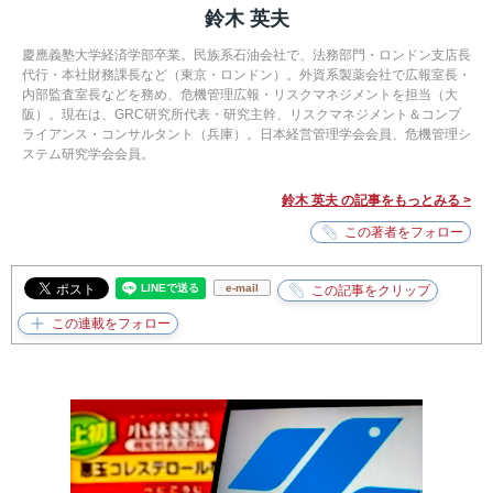
鈴木 英夫
慶應義塾大学経済学部卒業。民族系石油会社で、法務部門・ロンドン支店長
代行・本社財務課長など（東京・ロンドン）。外資系製薬会社で広報室長・
内部監査室長などを務め、危機管理広報・リスクマネジメントを担当（大
阪）。現在は、GRC研究所代表・研究主幹、リスクマネジメント＆コンプ
ライアンス・コンサルタント（兵庫）。日本経営管理学会会員、危機管理シ
ステム研究学会会員。
鈴木 英夫 の記事をもっとみる >
e-mail