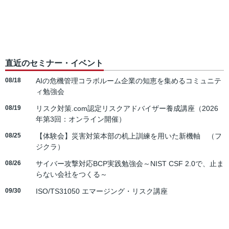
直近のセミナー・イベント
08/18
AIの危機管理コラボルーム企業の知恵を集めるコミュニテ
ィ勉強会
08/19
リスク対策.com認定リスクアドバイザー養成講座（2026
年第3回：オンライン開催）
08/25
【体験会】災害対策本部の机上訓練を用いた新機軸 （フ
ジクラ）
08/26
サイバー攻撃対応BCP実践勉強会～NIST CSF 2.0で、止ま
らない会社をつくる～
09/30
ISO/TS31050 エマージング・リスク講座