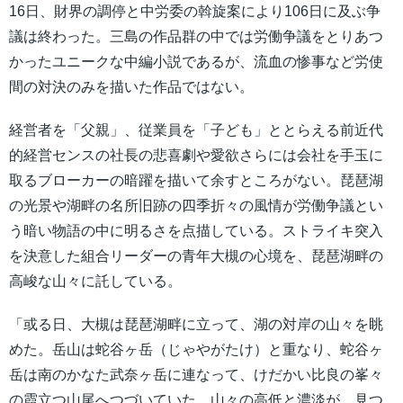
16日、財界の調停と中労委の斡旋案により106日に及ぶ争
議は終わった。三島の作品群の中では労働争議をとりあつ
かったユニークな中編小説であるが、流血の惨事など労使
間の対決のみを描いた作品ではない。
経営者を「父親」、従業員を「子ども」ととらえる前近代
的経営センスの社長の悲喜劇や愛欲さらには会社を手玉に
取るブローカーの暗躍を描いて余すところがない。琵琶湖
の光景や湖畔の名所旧跡の四季折々の風情が労働争議とい
う暗い物語の中に明るさを点描している。ストライキ突入
を決意した組合リーダーの青年大槻の心境を、琵琶湖畔の
高峻な山々に託している。
「或る日、大槻は琵琶湖畔に立って、湖の対岸の山々を眺
めた。岳山は蛇谷ヶ岳（じゃやがたけ）と重なり、蛇谷ヶ
岳は南のかなた武奈ヶ岳に連なって、けだかい比良の峯々
の霞立つ山尾へつづいていた。山々の高低と濃淡が、見つ