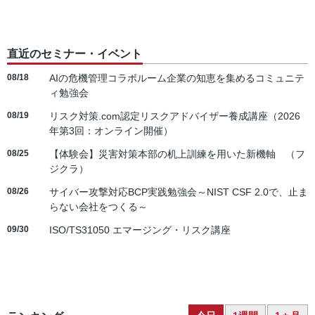
直近のセミナー・イベント
08/18
AIの危機管理コラボルーム企業の知恵を集めるコミュニテ
ィ勉強会
08/19
リスク対策.com認定リスクアドバイザー養成講座（2026
年第3回：オンライン開催）
08/25
【体験会】災害対策本部の机上訓練を用いた新機軸 （フ
ジクラ）
08/26
サイバー攻撃対応BCP実践勉強会～NIST CSF 2.0で、止ま
らない会社をつくる～
09/30
ISO/TS31050 エマージング・リスク講座