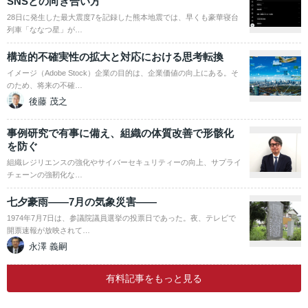
SNSとの向き合い方
28日に発生した最大震度7を記録した熊本地震では、早くも豪華寝台
列車「ななつ星」が…
構造的不確実性の拡大と対応における思考転換
イメージ（Adobe Stock）企業の目的は、企業価値の向上にある。そ
のため、将来の不確…
後藤 茂之
事例研究で有事に備え、組織の体質改善で形骸化
を防ぐ
組織レジリエンスの強化やサイバーセキュリティーの向上、サプライ
チェーンの強靭化な…
七夕豪雨――7月の気象災害――
1974年7月7日は、参議院議員選挙の投票日であった。夜、テレビで
開票速報が放映されて…
永澤 義嗣
有料記事をもっと見る