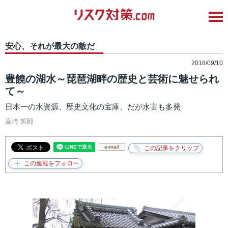
安心、それが最大の敵だ
2018/09/10
豊饒の湖水～琵琶湖畔の歴史と芸術に魅せられ
て～
日本一の水資源、歴史文化の宝庫、だが水害も多発
高崎 哲郎
e-mail