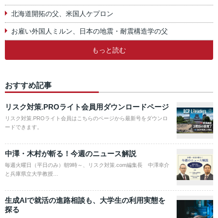
北海道開拓の父、米国人ケプロン
お雇い外国人ミルン、日本の地震・耐震構造学の父
もっと読む
おすすめ記事
リスク対策.PROライト会員用ダウンロードページ
リスク対策.PROライト会員はこちらのページから最新号をダウンロ
ードできます。
中澤・木村が斬る！今週のニュース解説
毎週火曜日（平日のみ）朝9時～、リスク対策.com編集長 中澤幸介
と兵庫県立大学教授…
生成AIで就活の進路相談も、大学生の利用実態を
探る