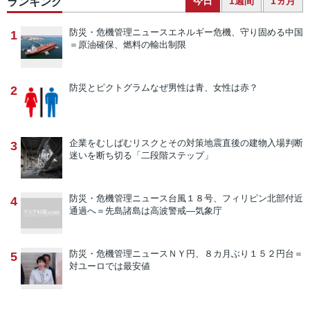
今日
1週間
1ヵ月
ランキング
防災・危機管理ニュース
エネルギー危機、守り固める中国
1
＝原油確保、燃料の輸出制限
防災とピクトグラム
なぜ男性は青、女性は赤？
2
企業をむしばむリスクとその対策
地震直後の建物入場判断
3
迷いを断ち切る「二段階ステップ」
防災・危機管理ニュース
台風１８号、フィリピン北部付近
4
通過へ＝先島諸島は高波警戒―気象庁
防災・危機管理ニュース
ＮＹ円、８カ月ぶり１５２円台＝
5
対ユーロでは最安値