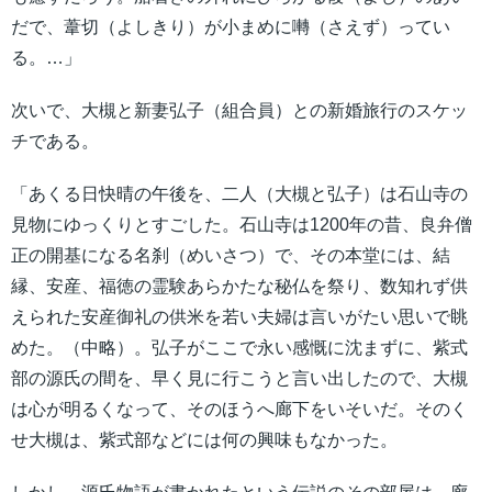
だで、葦切（よしきり）が小まめに囀（さえず）ってい
る。…」
次いで、大槻と新妻弘子（組合員）との新婚旅行のスケッ
チである。
「あくる日快晴の午後を、二人（大槻と弘子）は石山寺の
見物にゆっくりとすごした。石山寺は1200年の昔、良弁僧
正の開基になる名刹（めいさつ）で、その本堂には、結
縁、安産、福徳の霊験あらかたな秘仏を祭り、数知れず供
えられた安産御礼の供米を若い夫婦は言いがたい思いで眺
めた。（中略）。弘子がここで永い感慨に沈まずに、紫式
部の源氏の間を、早く見に行こうと言い出したので、大槻
は心が明るくなって、そのほうへ廊下をいそいだ。そのく
せ大槻は、紫式部などには何の興味もなかった。