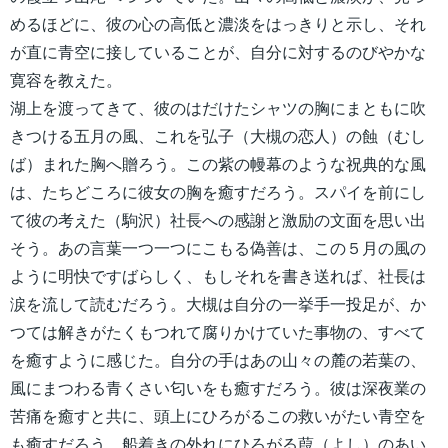
めるほどに、彼の心の高低と濃淡をはっきりと示し、それ
が直に青空に接していることが、自分に対するのびやかな
寛容を教えた。
湖上を渡ってきて、彼のはだけたシャツの胸にまともに吹
きつける五月の風、これを弘子（大槻の恋人）の蝕（むし
ば）まれた胸へ贈ろう。この紫の幔幕のような祝典的な風
は、たちどころに彼女の胸を癒すだろう。スパイを前にし
て彼の考えた（駒沢）社長への感謝と激励の文面を思い出
そう。あの言葉一つ一つにこもる偽善は、この５月の風の
ように明快ですばらしく、もしそれを書き送れば、社長は
涙を流して読むだろう。大槻は自分の一挙手一投足が、か
つては解きがたくもつれて腐りかけていた事物の、すべて
を癒すように感じた。自分の手はあの山々の麓の若葉の、
風にまつわる青くさい匂いをも癒すだろう。彼は深夜業の
苦痛を癒すと共に、頭上にひろがるこの救いがたい青空を
も癒すだろう。船着きの外れにひろがる葭（よし）のあい