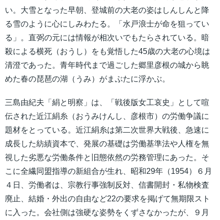
い。大雪となった早朝、登城前の大老の姿はしんしんと降
る雪のように心にしみわたる。「水戸浪士が命を狙ってい
る」。直弼の元には情報が相次いでもたらされている。暗
殺による横死（おうし）をも覚悟した45歳の大老の心境は
清澄であった。青年時代まで過ごした郷里彦根の城から眺
めた春の琵琶の湖（うみ）がまぶたに浮かぶ。
三島由紀夫「絹と明察」は、「戦後版女工哀史」として喧
伝された近江絹糸（おうみけんし、彦根市）の労働争議に
題材をとっている。近江絹糸は第二次世界大戦後、急速に
成長した紡績資本で、発展の基礎は労働基準法や人権を無
視した劣悪な労働条件と旧態依然の労務管理にあった。そ
こに全繊同盟指導の新組合が生れ、昭和29年（1954）６月
４日、労働者は、宗教行事強制反対、信書開封・私物検査
廃止、結婚・外出の自由など22の要求を掲げて無期限スト
に入った。会社側は強硬な姿勢をくずさなかったが、９月