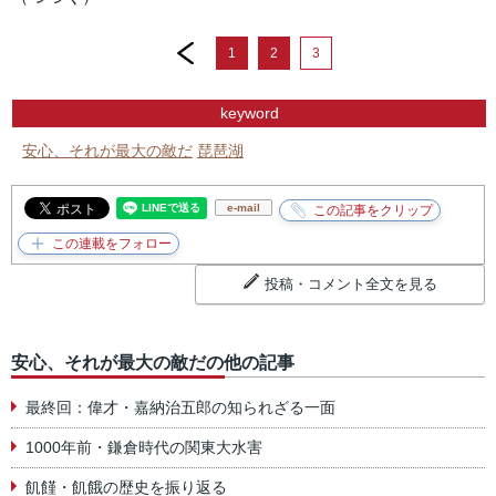
prev
1
2
3
keyword
安心、それが最大の敵だ
琵琶湖
e-mail
投稿・コメント全文を見る
安心、それが最大の敵だの他の記事
最終回：偉才・嘉納治五郎の知られざる一面
1000年前・鎌倉時代の関東大水害
飢饉・飢餓の歴史を振り返る