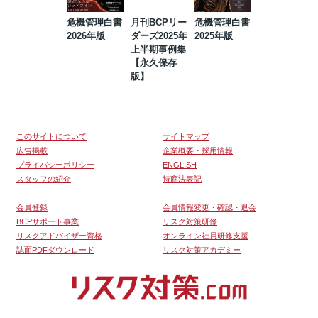
危機管理白書
月刊BCPリー
危機管理白書
2023年防災・
2026年版
ダーズ2025年
2025年版
BCP・リスク
上半期事例集
マネジメント
【永久保存
事例集【永久
版】
保存版】
このサイトについて
サイトマップ
広告掲載
企業概要・採用情報
プライバシーポリシー
ENGLISH
スタッフの紹介
特商法表記
会員登録
会員情報変更・確認・退会
BCPサポート事業
リスク対策研修
リスクアドバイザー資格
オンライン社員研修支援
誌面PDFダウンロード
リスク対策アカデミー