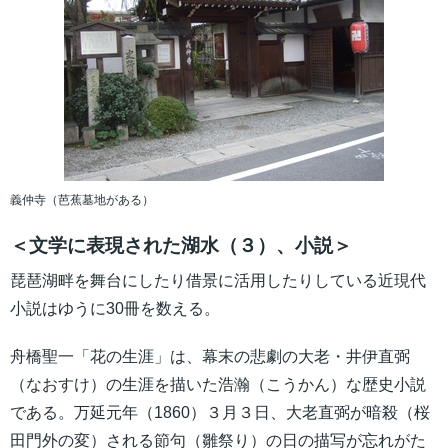
義仲寺（芭蕉墓地がある）
＜文学に表現された湖水（３）、小説＞
琵琶湖畔を舞台にしたり借景に活用したりしている近現代
小説はゆうに30冊を数える。
舟橋聖一「花の生涯」は、幕末の悲劇の大老・井伊直弼
（なおすけ）の生涯を描いた浩瀚（こうかん）な歴史小説
である。万延元年（1860）３月３日、大老直弼が暗殺（桜
田門外の変）される節句（雛祭り）の日の描写が忘れがた