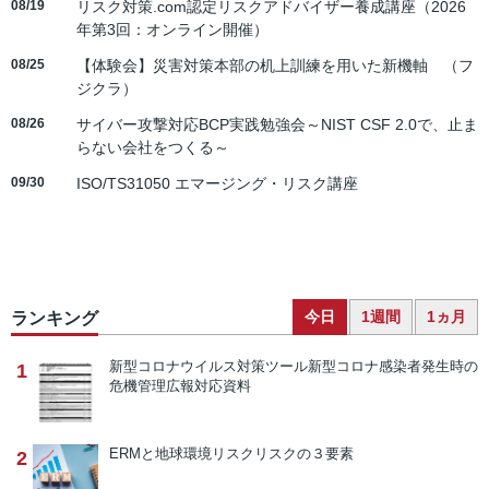
08/19
リスク対策.com認定リスクアドバイザー養成講座（2026
年第3回：オンライン開催）
08/25
【体験会】災害対策本部の机上訓練を用いた新機軸 （フ
ジクラ）
08/26
サイバー攻撃対応BCP実践勉強会～NIST CSF 2.0で、止ま
らない会社をつくる～
09/30
ISO/TS31050 エマージング・リスク講座
今日
1週間
1ヵ月
ランキング
新型コロナウイルス対策ツール
新型コロナ感染者発生時の
1
危機管理広報対応資料
ERMと地球環境リスク
リスクの３要素
2