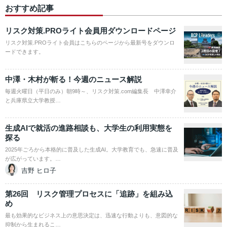
おすすめ記事
リスク対策.PROライト会員用ダウンロードページ
リスク対策.PROライト会員はこちらのページから最新号をダウンロ
ードできます。
中澤・木村が斬る！今週のニュース解説
毎週火曜日（平日のみ）朝9時～、リスク対策.com編集長 中澤幸介
と兵庫県立大学教授…
生成AIで就活の進路相談も、大学生の利用実態を
探る
2025年ごろから本格的に普及した生成AI。大学教育でも、急速に普及
が広がっています。…
吉野 ヒロ子
第26回 リスク管理プロセスに「追跡」を組み込
め
最も効果的なビジネス上の意思決定は、迅速な行動よりも、意図的な
抑制から生まれるこ…