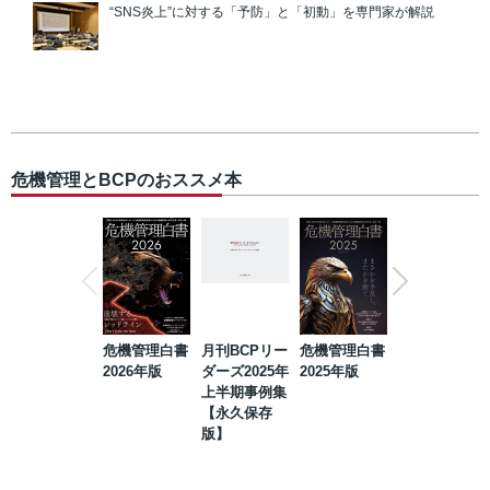
“SNS炎上”に対する「予防」と「初動」を専門家が解説
危機管理とBCPのおススメ本
危機管理白書
月刊BCPリー
危機管理白書
2023年防災・
2026年版
ダーズ2025年
2025年版
BCP・リスク
上半期事例集
マネジメント
【永久保存
事例集【永久
版】
保存版】