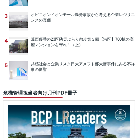
オピニオン
イオンモール爆発事故から考える企業レジリエ
3
ンスの真価
葛西優香の23区防災ぶらり散歩
第３回【港区】700棟の高
4
層マンションを守れ！（上）
共感社会と企業リスク
日大アメフト部大麻事件にみる不祥
5
事の影響
危機管理担当者向け月刊PDF冊子