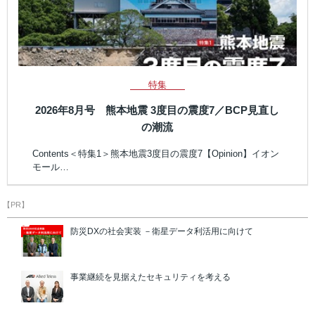
特集
2026年8月号 熊本地震 3度目の震度7／BCP見直し
の潮流
Contents＜特集1＞熊本地震3度目の震度7【Opinion】イオン
モール…
【PR】
防災DXの社会実装 －衛星データ利活用に向けて
事業継続を見据えたセキュリティを考える