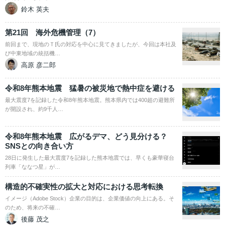
鈴木 英夫
第21回 海外危機管理（7）
前回まで、現地のＴ氏の対応を中心に見てきましたが、今回は本社及
び中東地域の統括機…
高原 彦二郎
令和8年熊本地震 猛暑の被災地で熱中症を避ける
最大震度7を記録した令和8年熊本地震。熊本県内では400超の避難所
が開設され、約9千人…
令和8年熊本地震 広がるデマ、どう見分ける？
SNSとの向き合い方
28日に発生した最大震度7を記録した熊本地震では、早くも豪華寝台
列車「ななつ星」が…
構造的不確実性の拡大と対応における思考転換
イメージ（Adobe Stock）企業の目的は、企業価値の向上にある。そ
のため、将来の不確…
後藤 茂之