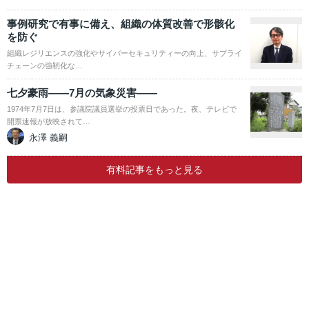
事例研究で有事に備え、組織の体質改善で形骸化
を防ぐ
組織レジリエンスの強化やサイバーセキュリティーの向上、サプライ
チェーンの強靭化な…
七夕豪雨――7月の気象災害――
1974年7月7日は、参議院議員選挙の投票日であった。夜、テレビで
開票速報が放映されて…
永澤 義嗣
有料記事をもっと見る