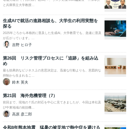
と兵庫県立大学教授…
生成AIで就活の進路相談も、大学生の利用実態を
探る
2025年ごろから本格的に普及した生成AI。大学教育でも、急速に普及
が広がっています。…
吉野 ヒロ子
第26回 リスク管理プロセスに「追跡」を組み込
め
最も効果的なビジネス上の意思決定は、迅速な行動よりも、意図的な
抑制から生まれるこ…
鈴木 英夫
第21回 海外危機管理（7）
前回まで、現地のＴ氏の対応を中心に見てきましたが、今回は本社及
び中東地域の統括機…
高原 彦二郎
令和8年熊本地震 猛暑の被災地で熱中症を避ける