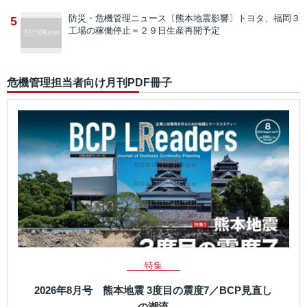
防災・危機管理ニュース
〔熊本地震影響〕トヨタ、福岡３
5
工場の稼働停止＝２９日生産再開予定
危機管理担当者向け月刊PDF冊子
特集
2026年8月号 熊本地震 3度目の震度7／BCP見直し
の潮流