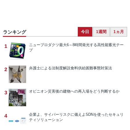
今日
1週間
1ヵ月
ランキング
ニュープロダクツ
最大6～8時間発光する高性能蓄光テー
1
プ
弁護士による法制度解説
食料供給困難事態対策法
2
オピニオン
災害後の建物への再入場をどう判断するか
3
企業よ、サイバーリスクに備えよ
SDNを使ったセキュリ
4
ティソリューション