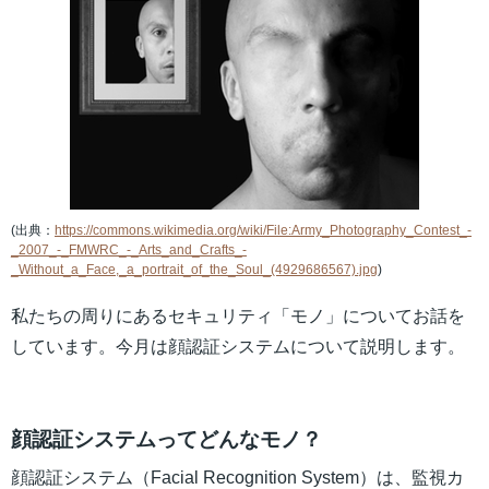
(出典：
https://commons.wikimedia.org/wiki/File:Army_Photography_Contest_-
_2007_-_FMWRC_-_Arts_and_Crafts_-
_Without_a_Face,_a_portrait_of_the_Soul_(4929686567).jpg
)
私たちの周りにあるセキュリティ「モノ」についてお話を
しています。今月は顔認証システムについて説明します。
顔認証システムってどんなモノ？
顔認証システム（Facial Recognition System）は、監視カ