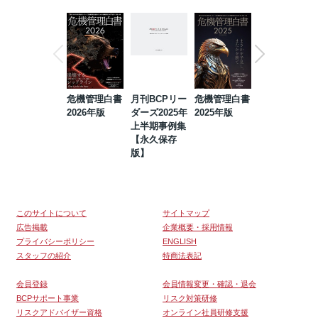
危機管理白書
月刊BCPリー
危機管理白書
2023年防災・
2026年版
ダーズ2025年
2025年版
BCP・リスク
上半期事例集
マネジメント
【永久保存
事例集【永久
版】
保存版】
このサイトについて
サイトマップ
広告掲載
企業概要・採用情報
プライバシーポリシー
ENGLISH
スタッフの紹介
特商法表記
会員登録
会員情報変更・確認・退会
BCPサポート事業
リスク対策研修
リスクアドバイザー資格
オンライン社員研修支援