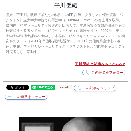
平川 登紀
旧姓・宇田川。映画『羊たちの沈黙』のFBI訓練生クラリスに憧れ渡米。ワ
シントン州立大学大学院で犯罪法学（Criminal Justice）の修士号を取得。
帰国後、航空セキュリティ関連の財団法人で、空港保安検査員の研修や保安
検査状況の監査を担当し、航空セキュリティに興味を持つ。2007年、東京
大学大学院博士課程へ進学し、本格的に航空セキュリティマネジメントの研
究をスタート（2011年単位取得満期退学）。2021年に佐賀県唐津市へ移
住。現在、フィジカルセキュリティストラテジストおよび航空セキュリティ
研究者として活動中。
平川 登紀 の記事をもっとみる >
e-mail