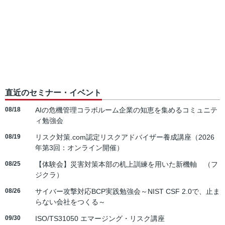
直近のセミナー・イベント
08/18
AIの危機管理コラボルーム企業の知恵を集めるコミュニテ
ィ勉強会
08/19
リスク対策.com認定リスクアドバイザー養成講座（2026
年第3回：オンライン開催）
08/25
【体験会】災害対策本部の机上訓練を用いた新機軸 （フ
ジクラ）
08/26
サイバー攻撃対応BCP実践勉強会～NIST CSF 2.0で、止ま
らない会社をつくる～
09/30
ISO/TS31050 エマージング・リスク講座