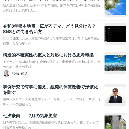
最大震度7を記録した令和8年熊本地震。熊本県内では400超の避難所
が開設され、約9千人…
令和8年熊本地震 広がるデマ、どう見分ける？
SNSとの向き合い方
28日に発生した最大震度7を記録した熊本地震では、早くも豪華寝台
列車「ななつ星」が…
構造的不確実性の拡大と対応における思考転換
イメージ（Adobe Stock）企業の目的は、企業価値の向上にある。そ
のため、将来の不確…
後藤 茂之
事例研究で有事に備え、組織の体質改善で形骸化
を防ぐ
組織レジリエンスの強化やサイバーセキュリティーの向上、サプライ
チェーンの強靭化な…
七夕豪雨――7月の気象災害――
1974年7月7日は、参議院議員選挙の投票日であった。夜、テレビで
開票速報が放映されて…