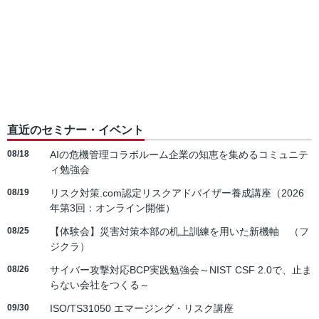
直近のセミナー・イベント
08/18
AIの危機管理コラボルーム企業の知恵を集めるコミュニテ
ィ勉強会
08/19
リスク対策.com認定リスクアドバイザー養成講座（2026
年第3回：オンライン開催）
08/25
【体験会】災害対策本部の机上訓練を用いた新機軸 （フ
ジクラ）
08/26
サイバー攻撃対応BCP実践勉強会～NIST CSF 2.0で、止ま
らない会社をつくる～
09/30
ISO/TS31050 エマージング・リスク講座