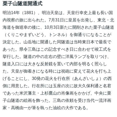
栗子山隧道開通式
明治14年（1881）、明治天皇は、天皇行幸史上最も長い国
内視察の旅に出られた。7月31日に皇居を出発し、東北・北
海道を御巡幸の後に、10月3日新たに開削された栗子山隧道
（くりこやまずいどう、トンネル）を御通りになることが
決定した。山岳地に開通した同隧道は当時東日本で最長で
あった。県令三島はこの記念すべき日に合わせて竣工式を
挙行した。隧道の中の左右の壁に洋風ランプを取りつけ、
隧道入口には大きな反射鏡を置いて内部を明るく照らし
た。天皇が御着きになる時には祝砲に変えて花火を打ち上
げることにし、30発の花火を行在所（あんざいしょ）の西
側に用意した。行在所には玉座の次に故大久保利通と名君
であった米沢藩主・上杉鷹山の肖像画をかかげ、中央に栗
子山隧道の絵画を飾った。三島の依頼を受け当代一流洋画
家・高橋由一が筆を執った油絵の大作である。