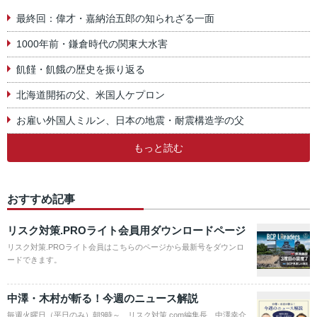
最終回：偉才・嘉納治五郎の知られざる一面
1000年前・鎌倉時代の関東大水害
飢饉・飢餓の歴史を振り返る
北海道開拓の父、米国人ケプロン
お雇い外国人ミルン、日本の地震・耐震構造学の父
もっと読む
おすすめ記事
リスク対策.PROライト会員用ダウンロードページ
リスク対策.PROライト会員はこちらのページから最新号をダウンロ
ードできます。
中澤・木村が斬る！今週のニュース解説
毎週火曜日（平日のみ）朝9時～、リスク対策.com編集長 中澤幸介