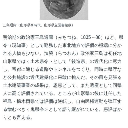
三島通庸（山形県令時代、山形県立図書館蔵）
明治期の政治家三島通庸（みちつね、1835～88）ほど、県
令（現知事）として勤務した東北地方で評価の極端に分か
れる人物も少ない。辣腕（らつわん）政治家三島は初任地
山形県では＜土木県令＞として「後進県」の近代化に尽力
し、帝都に通じる道路やトンネルをつくり、同時に県庁な
ど公共施設の近代建築化に果敢に挑んだ。その目を見張る
土木建築事業の成果は、恩恵として、また遺産として同県
人に高く評価されている。ところが山形県の後に赴任した
福島・栃木両県では評価は逆転し、自由民権運動を弾圧す
る憎むべき＜鬼県令＞として語り継がれている。悪評ばか
りとも言える。