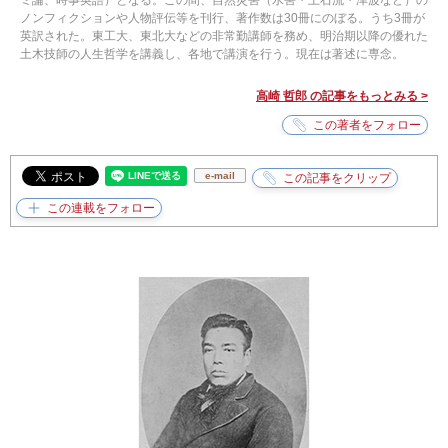
ミ論、時事英語）となる。この間、自然災害（水害・土石流・津波など）の
ノンフィクションや人物評伝等を刊行、著作数は30冊にのぼる。うち3冊が
英訳された。東工大、東北大などの非常勤講師を務め、明治期以降の優れた
土木技師の人生哲学を講義し、各地で講演を行う。現在は著述に専念。
高崎 哲郎 の記事をもっとみる >
e-mail