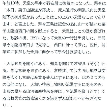
午前10時、天皇の馬車が行在所に御着きになった。県令は
「本日、栗子山隧道が落成し、庶人通行の開業式典に天皇
陛下の御来駕があったことはこの上ない栄誉なことであり
ます」と言上した。県令三島は記念の品に由一が描いた栗
子山隧道西口の図を献上すると、天皇はことのほか喜ばれ
た。歓談の後、正午になって天皇の一行は出発した。三島
県令は隧道東口まで先導し、西口に帰って来た。翌日、開
業式に参加した全員に向かって県令は挨拶をした。
「人は知見を開くにあり、知見を開けて才智具（そな）わ
る。国は富饒を致すにあり、富饒致して兵力強し知見は交
際を広くし富饒は産業を盛んにするにあり。此の２つのも
のは他になし、人相い往来し物相い流通するにあるのみ、
山形の県たる山河四塞往来を便にして流通を資（たす）く
るは牧民官の急務深く之を講ぜずんばあるべからざるな
り」。