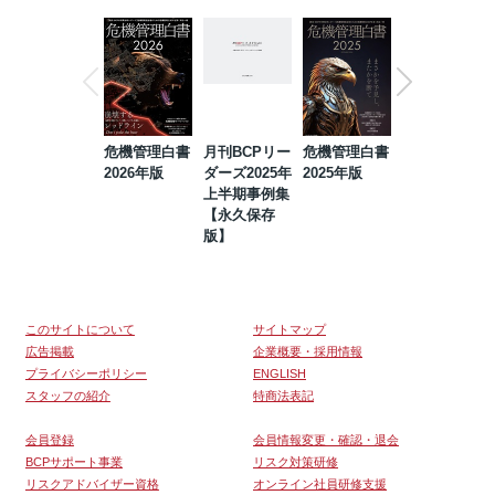
危機管理白書
月刊BCPリー
危機管理白書
2023年防災・
2026年版
ダーズ2025年
2025年版
BCP・リスク
上半期事例集
マネジメント
【永久保存
事例集【永久
版】
保存版】
このサイトについて
サイトマップ
広告掲載
企業概要・採用情報
プライバシーポリシー
ENGLISH
スタッフの紹介
特商法表記
会員登録
会員情報変更・確認・退会
BCPサポート事業
リスク対策研修
リスクアドバイザー資格
オンライン社員研修支援