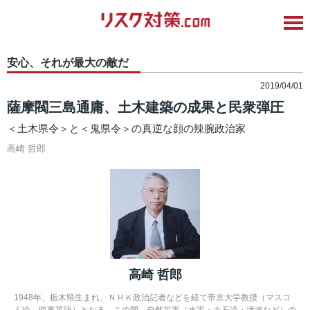
安心、それが最大の敵だ
2019/04/01
薩摩閥三島通庸、土木建築の成果と民衆弾圧
＜土木県令＞と＜鬼県令＞の真逆な顔の辣腕政治家
高崎 哲郎
高崎 哲郎
1948年、栃木県生まれ、ＮＨＫ政治記者などを経て帝京大学教授（マスコ