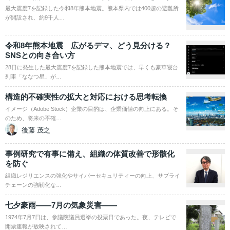
最大震度7を記録した令和8年熊本地震。熊本県内では400超の避難所
が開設され、約9千人…
令和8年熊本地震 広がるデマ、どう見分ける？
SNSとの向き合い方
28日に発生した最大震度7を記録した熊本地震では、早くも豪華寝台
列車「ななつ星」が…
構造的不確実性の拡大と対応における思考転換
イメージ（Adobe Stock）企業の目的は、企業価値の向上にある。そ
のため、将来の不確…
後藤 茂之
事例研究で有事に備え、組織の体質改善で形骸化
を防ぐ
組織レジリエンスの強化やサイバーセキュリティーの向上、サプライ
チェーンの強靭化な…
七夕豪雨――7月の気象災害――
1974年7月7日は、参議院議員選挙の投票日であった。夜、テレビで
開票速報が放映されて…