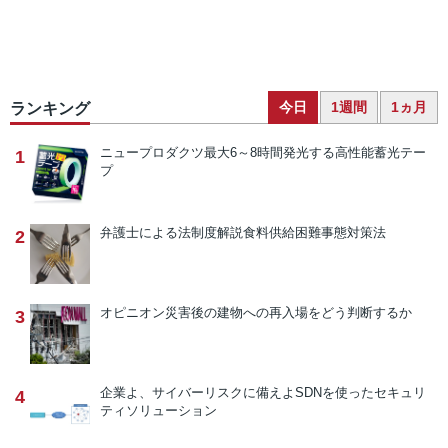
今日
1週間
1ヵ月
ランキング
ニュープロダクツ
最大6～8時間発光する高性能蓄光テー
1
プ
弁護士による法制度解説
食料供給困難事態対策法
2
オピニオン
災害後の建物への再入場をどう判断するか
3
企業よ、サイバーリスクに備えよ
SDNを使ったセキュリ
4
ティソリューション