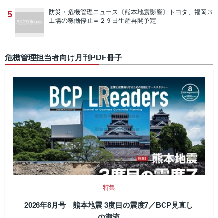
防災・危機管理ニュース
〔熊本地震影響〕トヨタ、福岡３
5
工場の稼働停止＝２９日生産再開予定
危機管理担当者向け月刊PDF冊子
特集
2026年8月号 熊本地震 3度目の震度7／BCP見直し
の潮流