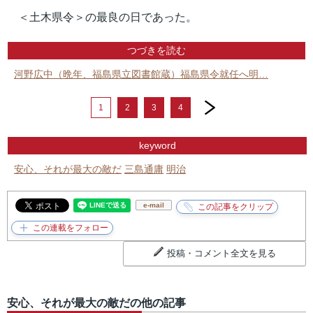
＜土木県令＞の最良の日であった。
つづきを読む
河野広中（晩年、福島県立図書館蔵）福島県令就任へ明…
next
1
2
3
4
keyword
安心、それが最大の敵だ
三島通庸
明治
e-mail
投稿・コメント全文を見る
安心、それが最大の敵だの他の記事