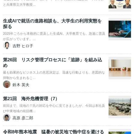
と兵庫県立大学教授…
生成AIで就活の進路相談も、大学生の利用実態を
探る
2025年ごろから本格的に普及した生成AI。大学教育でも、急速に普及
が広がっています。…
吉野 ヒロ子
第26回 リスク管理プロセスに「追跡」を組み込
め
最も効果的なビジネス上の意思決定は、迅速な行動よりも、意図的な
抑制から生まれるこ…
鈴木 英夫
第21回 海外危機管理（7）
前回まで、現地のＴ氏の対応を中心に見てきましたが、今回は本社及
び中東地域の統括機…
高原 彦二郎
令和8年熊本地震 猛暑の被災地で熱中症を避ける