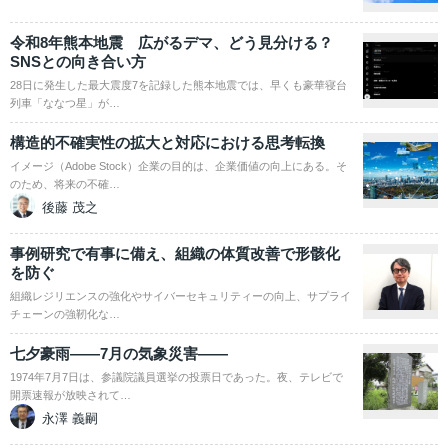
令和8年熊本地震 広がるデマ、どう見分ける？
SNSとの向き合い方
28日に発生した最大震度7を記録した熊本地震では、早くも豪華寝台
列車「ななつ星」が…
構造的不確実性の拡大と対応における思考転換
イメージ（Adobe Stock）企業の目的は、企業価値の向上にある。そ
のため、将来の不確…
後藤 茂之
事例研究で有事に備え、組織の体質改善で形骸化
を防ぐ
組織レジリエンスの強化やサイバーセキュリティーの向上、サプライ
チェーンの強靭化な…
七夕豪雨――7月の気象災害――
1974年7月7日は、参議院議員選挙の投票日であった。夜、テレビで
開票速報が放映されて…
永澤 義嗣