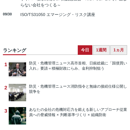
らない会社をつくる～
09/30
ISO/TS31050 エマージング・リスク講座
今日
1週間
1ヵ月
ランキング
防災・危機管理ニュース
高市首相、日銀総裁に「国債買い
1
入れ」要請＝積極財政にらみ、金利抑制狙う
防災・危機管理ニュース
消防指令と無線の接続仕様公開し
2
競争を
あなたの会社の危機対応力を鍛える新しいアプローチ
従業
3
員への脅威情報 × 判断基準づくり × 組織防衛