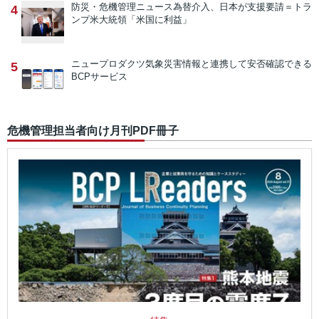
防災・危機管理ニュース
為替介入、日本が支援要請＝トラ
4
ンプ米大統領「米国に利益」
ニュープロダクツ
気象災害情報と連携して安否確認できる
5
BCPサービス
危機管理担当者向け月刊PDF冊子