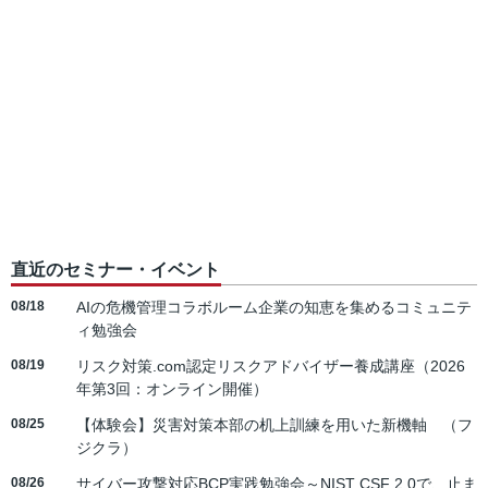
直近のセミナー・イベント
08/18
AIの危機管理コラボルーム企業の知恵を集めるコミュニテ
ィ勉強会
08/19
リスク対策.com認定リスクアドバイザー養成講座（2026
年第3回：オンライン開催）
08/25
【体験会】災害対策本部の机上訓練を用いた新機軸 （フ
ジクラ）
08/26
サイバー攻撃対応BCP実践勉強会～NIST CSF 2.0で、止ま