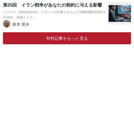
第25回 イラン戦争があなたの契約に与える影響
イメージ（AdobeStock）イランへの空爆とホルムズ海峡閉鎖2026年2
月28日、米国とイス…
鈴木 英夫
有料記事をもっと見る