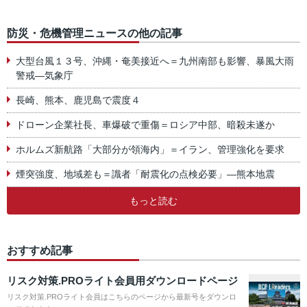
防災・危機管理ニュースの他の記事
大型台風１３号、沖縄・奄美接近へ＝九州南部も影響、暴風大雨
警戒―気象庁
長崎、熊本、鹿児島で震度４
ドローン企業社長、車爆破で重傷＝ロシア中部、暗殺未遂か
ホルムズ新航路「大部分が領海内」＝イラン、管理強化を要求
煙突強度、地域差も＝識者「耐震化の点検必要」―熊本地震
もっと読む
おすすめ記事
リスク対策.PROライト会員用ダウンロードページ
リスク対策.PROライト会員はこちらのページから最新号をダウンロ