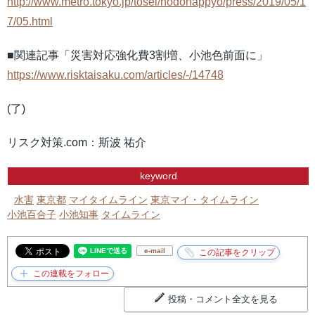
http://www.metro.tokyo.jp/tosei/hodohappyo/press/2019/05/1
7/05.html
■関連記事「災害対応強化費3割増、小池色前面に」
https://www.risktaisaku.com/articles/-/14748
(了)
リスク対策.com：斯波 祐介
keyword
水害
東京都
マイタイムライン
東京マイ・タイムライン
小池百合子
小池知事
タイムライン
e-mail
投稿・コメント全文を見る