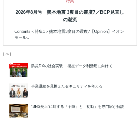
特集
2026年8月号 熊本地震 3度目の震度7／BCP見直し
の潮流
Contents＜特集1＞熊本地震3度目の震度7【Opinion】イオン
モール…
【PR】
防災DXの社会実装 －衛星データ利活用に向けて
事業継続を見据えたセキュリティを考える
“SNS炎上”に対する「予防」と「初動」を専門家が解説