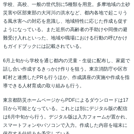
学校、高校、一般の世代別に5種類を用意。多摩地域の土砂
災害や区部東部の大河川の洪水など、都内各地で起こりう
る風水害への対応を意識し、地域特性に応じた作成も促す
ようになっている。また近所の高齢者の手助けや同僚の避
難受け入れといった、地域や職場における行動の呼びかけ
もガイドブックには記載されている。
6月上旬から学校を通じ都内の児童・生徒に配布し、家庭で
話し合い作成するきっかけ作りを狙う。東京消防庁や区市
町村と連携したPRも行うほか、作成講座の実施や作成を指
導できる人材育成の取り組みも行う。
東京都防災ホームページからPDFによるダウンロードは17
日から可能となっている。これとは別にデジタル版の配信
は6月中旬から行う。デジタル版は入力フォームが置かれ、
スマートフォンやパソコンで入力。作成した内容を端末に
保存する仕組みを予定している。