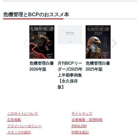
危機管理とBCPのおススメ本
危機管理白書
月刊BCPリー
危機管理白書
2023年防災・
2026年版
ダーズ2025年
2025年版
BCP・リスク
上半期事例集
マネジメント
【永久保存
事例集【永久
版】
保存版】
このサイトについて
サイトマップ
広告掲載
企業概要・採用情報
プライバシーポリシー
ENGLISH
スタッフの紹介
特商法表記