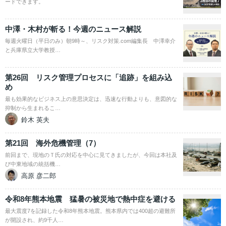
ードできます。
中澤・木村が斬る！今週のニュース解説
毎週火曜日（平日のみ）朝9時～、リスク対策.com編集長 中澤幸介
と兵庫県立大学教授…
第26回 リスク管理プロセスに「追跡」を組み込
め
最も効果的なビジネス上の意思決定は、迅速な行動よりも、意図的な
抑制から生まれるこ…
鈴木 英夫
第21回 海外危機管理（7）
前回まで、現地のＴ氏の対応を中心に見てきましたが、今回は本社及
び中東地域の統括機…
高原 彦二郎
令和8年熊本地震 猛暑の被災地で熱中症を避ける
最大震度7を記録した令和8年熊本地震。熊本県内では400超の避難所
が開設され、約9千人…