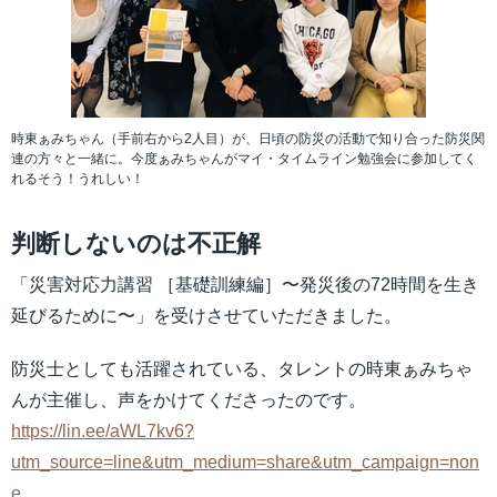
時東ぁみちゃん（手前右から2人目）が、日頃の防災の活動で知り合った防災関
連の方々と一緒に。今度ぁみちゃんがマイ・タイムライン勉強会に参加してく
れるそう！うれしい！
判断しないのは不正解
「災害対応力講習 ［基礎訓練編］〜発災後の72時間を生き
延びるために〜」を受けさせていただきました。
防災士としても活躍されている、タレントの時東ぁみちゃ
んが主催し、声をかけてくださったのです。
https://lin.ee/aWL7kv6?
utm_source=line&utm_medium=share&utm_campaign=non
e