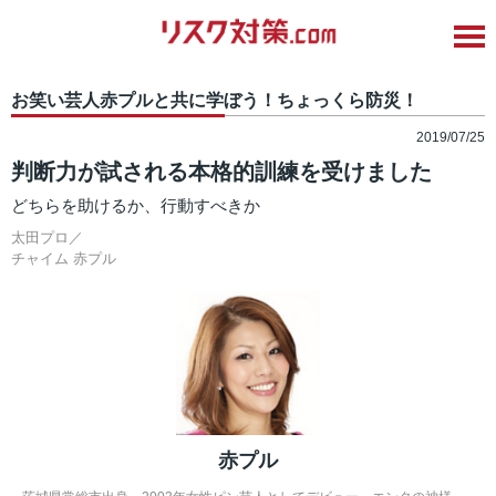
お笑い芸人赤プルと共に学ぼう！ちょっくら防災！
2019/07/25
判断力が試される本格的訓練を受けました
どちらを助けるか、行動すべきか
太田プロ／
チャイム
赤プル
赤プル