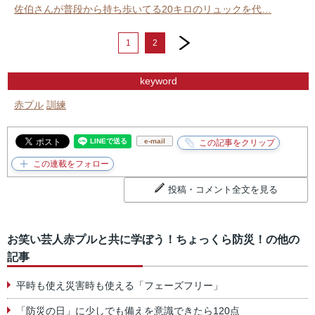
佐伯さんが普段から持ち歩いてる20キロのリュックを代…
next
1
2
keyword
赤プル
訓練
e-mail
投稿・コメント全文を見る
お笑い芸人赤プルと共に学ぼう！ちょっくら防災！の他の
記事
平時も使え災害時も使える「フェーズフリー」
「防災の日」に少しでも備えを意識できたら120点