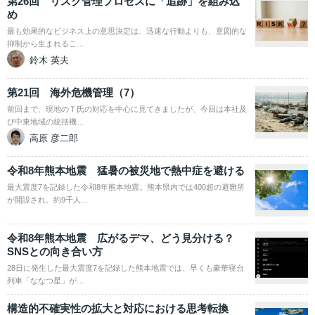
第26回 リスク管理プロセスに「追跡」を組み込
め
最も効果的なビジネス上の意思決定は、迅速な行動よりも、意図的な
抑制から生まれるこ…
鈴木 英夫
第21回 海外危機管理（7）
前回まで、現地のＴ氏の対応を中心に見てきましたが、今回は本社及
び中東地域の統括機…
高原 彦二郎
令和8年熊本地震 猛暑の被災地で熱中症を避ける
最大震度7を記録した令和8年熊本地震。熊本県内では400超の避難所
が開設され、約9千人…
令和8年熊本地震 広がるデマ、どう見分ける？
SNSとの向き合い方
28日に発生した最大震度7を記録した熊本地震では、早くも豪華寝台
列車「ななつ星」が…
構造的不確実性の拡大と対応における思考転換