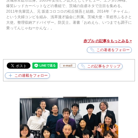
茨城県常総市出身。2003年女性ピン芸人としてデビュー。エンタの神様、
爆笑レッドカーペットなどの番組で、茨城の自虐ネタで注目を集める。
2011年先輩芸人、元 坂道コロコロの松丘慎吾と結婚。2014年「チャイム」
という夫婦コンビを組み、浅草漫才協会に所属。茨城大使・常総市ふるさと
大使。整理収納アドバイザー。防災士。著書「おめえら、いつまでも調子に
乗ってんじゃねーかんな」。
赤プル の記事をもっとみる >
e-mail