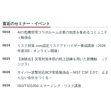
直近のセミナー・イベント
08/18
AIの危機管理コラボルーム企業の知恵を集めるコミュニテ
ィ勉強会
08/19
リスク対策.com認定リスクアドバイザー養成講座（2026
年第3回：オンライン開催）
08/25
【体験会】災害対策本部の机上訓練を用いた新機軸 （フ
ジクラ）
08/26
サイバー攻撃対応BCP実践勉強会～NIST CSF 2.0で、止ま
らない会社をつくる～
09/30
ISO/TS31050 エマージング・リスク講座