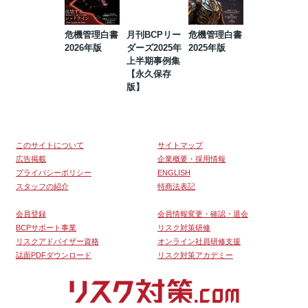
危機管理白書
月刊BCPリー
危機管理白書
2023年防災・
2026年版
ダーズ2025年
2025年版
BCP・リスク
上半期事例集
マネジメント
【永久保存
事例集【永久
版】
保存版】
このサイトについて
サイトマップ
広告掲載
企業概要・採用情報
プライバシーポリシー
ENGLISH
スタッフの紹介
特商法表記
会員登録
会員情報変更・確認・退会
BCPサポート事業
リスク対策研修
リスクアドバイザー資格
オンライン社員研修支援
誌面PDFダウンロード
リスク対策アカデミー