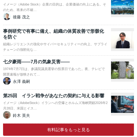
イメージ（Adobe Stock）企業の目的は、企業価値の向上にある。そ
のため、将来の不確…
後藤 茂之
事例研究で有事に備え、組織の体質改善で形骸化
を防ぐ
組織レジリエンスの強化やサイバーセキュリティーの向上、サプライ
チェーンの強靭化な…
七夕豪雨――7月の気象災害――
1974年7月7日は、参議院議員選挙の投票日であった。夜、テレビで
開票速報が放映されて…
永澤 義嗣
第25回 イラン戦争があなたの契約に与える影響
イメージ（AdobeStock）イランへの空爆とホルムズ海峡閉鎖2026年2
月28日、米国とイス…
鈴木 英夫
有料記事をもっと見る