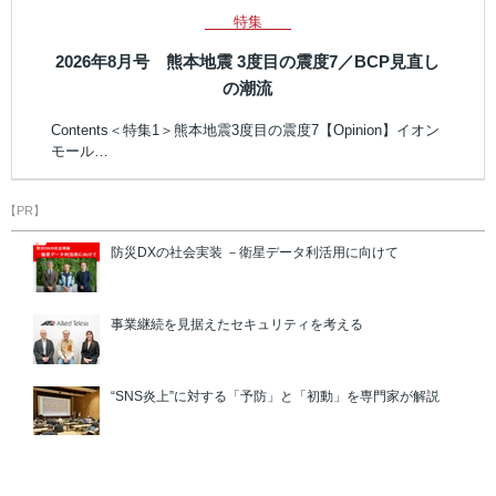
特集
2026年8月号 熊本地震 3度目の震度7／BCP見直し
の潮流
Contents＜特集1＞熊本地震3度目の震度7【Opinion】イオン
モール…
【PR】
防災DXの社会実装 －衛星データ利活用に向けて
事業継続を見据えたセキュリティを考える
“SNS炎上”に対する「予防」と「初動」を専門家が解説