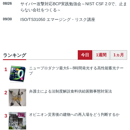
08/26
サイバー攻撃対応BCP実践勉強会～NIST CSF 2.0で、止ま
らない会社をつくる～
09/30
ISO/TS31050 エマージング・リスク講座
今日
1週間
1ヵ月
ランキング
ニュープロダクツ
最大6～8時間発光する高性能蓄光テー
1
プ
弁護士による法制度解説
食料供給困難事態対策法
2
オピニオン
災害後の建物への再入場をどう判断するか
3