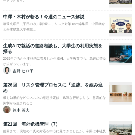
ードできます。
中澤・木村が斬る！今週のニュース解説
毎週火曜日（平日のみ）朝9時～、リスク対策.com編集長 中澤幸介
と兵庫県立大学教授…
生成AIで就活の進路相談も、大学生の利用実態を
探る
2025年ごろから本格的に普及した生成AI。大学教育でも、急速に普及
が広がっています。…
吉野 ヒロ子
第26回 リスク管理プロセスに「追跡」を組み込
め
最も効果的なビジネス上の意思決定は、迅速な行動よりも、意図的な
抑制から生まれるこ…
鈴木 英夫
第21回 海外危機管理（7）
前回まで、現地のＴ氏の対応を中心に見てきましたが、今回は本社及