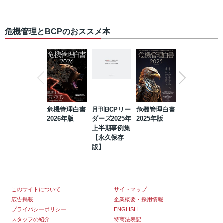
危機管理とBCPのおススメ本
危機管理白書
月刊BCPリー
危機管理白書
2023年防災・
2026年版
ダーズ2025年
2025年版
BCP・リスク
上半期事例集
マネジメント
【永久保存
事例集【永久
版】
保存版】
このサイトについて
サイトマップ
広告掲載
企業概要・採用情報
プライバシーポリシー
ENGLISH
スタッフの紹介
特商法表記