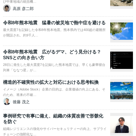
び中東地域の統括機…
高原 彦二郎
令和8年熊本地震 猛暑の被災地で熱中症を避ける
最大震度7を記録した令和8年熊本地震。熊本県内では400超の避難所
が開設され、約9千人…
令和8年熊本地震 広がるデマ、どう見分ける？
SNSとの向き合い方
28日に発生した最大震度7を記録した熊本地震では、早くも豪華寝台
列車「ななつ星」が…
構造的不確実性の拡大と対応における思考転換
イメージ（Adobe Stock）企業の目的は、企業価値の向上にある。そ
のため、将来の不確…
後藤 茂之
事例研究で有事に備え、組織の体質改善で形骸化
を防ぐ
組織レジリエンスの強化やサイバーセキュリティーの向上、サプライ
チェーンの強靭化な…