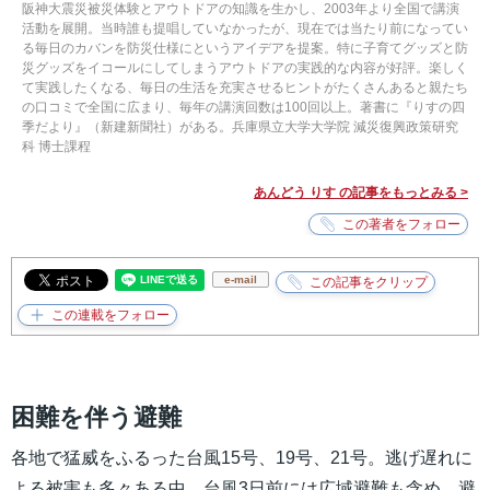
阪神大震災被災体験とアウトドアの知識を生かし、2003年より全国で講演
活動を展開。当時誰も提唱していなかったが、現在では当たり前になってい
る毎日のカバンを防災仕様にというアイデアを提案。特に子育てグッズと防
災グッズをイコールにしてしまうアウトドアの実践的な内容が好評。楽しく
て実践したくなる、毎日の生活を充実させるヒントがたくさんあると親たち
の口コミで全国に広まり、毎年の講演回数は100回以上。著書に『りすの四
季だより』（新建新聞社）がある。兵庫県立大学大学院 減災復興政策研究
科 博士課程
あんどう りす の記事をもっとみる >
e-mail
困難を伴う避難
各地で猛威をふるった台風15号、19号、21号。逃げ遅れに
よる被害も多々ある中、台風3日前には広域避難も含め、避