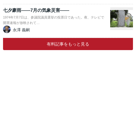
七夕豪雨――7月の気象災害――
1974年7月7日は、参議院議員選挙の投票日であった。夜、テレビで
開票速報が放映されて…
永澤 義嗣
有料記事をもっと見る