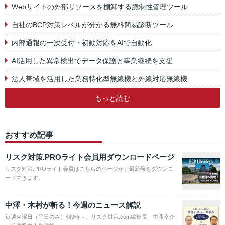
Webサイトの外部リソースを棚卸する脆弱性管理ツール
自社のBCP対策レベルが分かる無料簡易診断ツール
内部通報の一次受付・初動対応をAIで自動化
AI活用した異常検出でデータ保護と事業継続を支援
法人帯域を活用した業務特化型無線機と外線対応無線機
もっと読む
おすすめ記事
リスク対策.PROライト会員用ダウンロードページ
リスク対策.PROライト会員はこちらのページから最新号をダウンロ
ードできます。
中澤・木村が斬る！今週のニュース解説
毎週火曜日（平日のみ）朝9時～、リスク対策.com編集長 中澤幸介