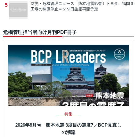
防災・危機管理ニュース
〔熊本地震影響〕トヨタ、福岡３
5
工場の稼働停止＝２９日生産再開予定
危機管理担当者向け月刊PDF冊子
特集
2026年8月号 熊本地震 3度目の震度7／BCP見直し
の潮流