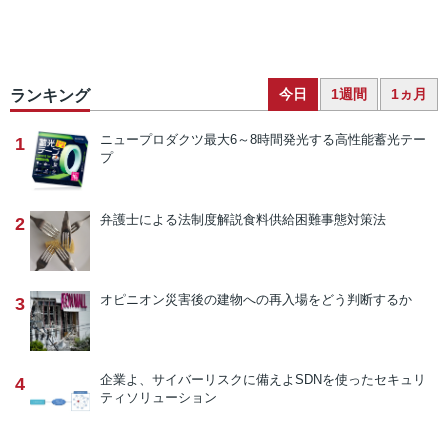
今日
1週間
1ヵ月
ランキング
ニュープロダクツ
最大6～8時間発光する高性能蓄光テー
1
プ
弁護士による法制度解説
食料供給困難事態対策法
2
オピニオン
災害後の建物への再入場をどう判断するか
3
企業よ、サイバーリスクに備えよ
SDNを使ったセキュリ
4
ティソリューション