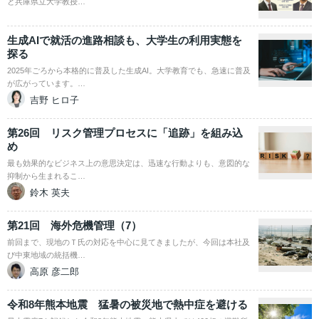
と兵庫県立大学教授…
生成AIで就活の進路相談も、大学生の利用実態を
探る
2025年ごろから本格的に普及した生成AI。大学教育でも、急速に普及
が広がっています。…
吉野 ヒロ子
第26回 リスク管理プロセスに「追跡」を組み込
め
最も効果的なビジネス上の意思決定は、迅速な行動よりも、意図的な
抑制から生まれるこ…
鈴木 英夫
第21回 海外危機管理（7）
前回まで、現地のＴ氏の対応を中心に見てきましたが、今回は本社及
び中東地域の統括機…
高原 彦二郎
令和8年熊本地震 猛暑の被災地で熱中症を避ける