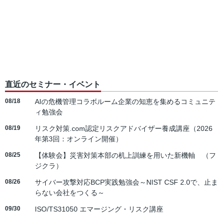
直近のセミナー・イベント
08/18
AIの危機管理コラボルーム企業の知恵を集めるコミュニテ
ィ勉強会
08/19
リスク対策.com認定リスクアドバイザー養成講座（2026
年第3回：オンライン開催）
08/25
【体験会】災害対策本部の机上訓練を用いた新機軸 （フ
ジクラ）
08/26
サイバー攻撃対応BCP実践勉強会～NIST CSF 2.0で、止ま
らない会社をつくる～
09/30
ISO/TS31050 エマージング・リスク講座