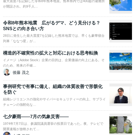
最大震度7を記録した令和8年熊本地震。熊本県内では400超の避難所
が開設され、約9千人…
令和8年熊本地震 広がるデマ、どう見分ける？
SNSとの向き合い方
28日に発生した最大震度7を記録した熊本地震では、早くも豪華寝台
列車「ななつ星」が…
構造的不確実性の拡大と対応における思考転換
イメージ（Adobe Stock）企業の目的は、企業価値の向上にある。そ
のため、将来の不確…
後藤 茂之
事例研究で有事に備え、組織の体質改善で形骸化
を防ぐ
組織レジリエンスの強化やサイバーセキュリティーの向上、サプライ
チェーンの強靭化な…
七夕豪雨――7月の気象災害――
1974年7月7日は、参議院議員選挙の投票日であった。夜、テレビで
開票速報が放映されて…