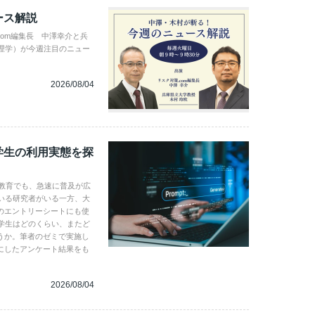
ース解説
com編集長 中澤幸介と兵
理学）が今週注目のニュー
2026/08/04
学生の利用実態を探
学教育でも、急速に普及が広
いる研究者がいる一方、大
のエントリーシートにも使
学生はどのくらい、またど
うか。筆者のゼミで実施し
にしたアンケート結果をも
2026/08/04