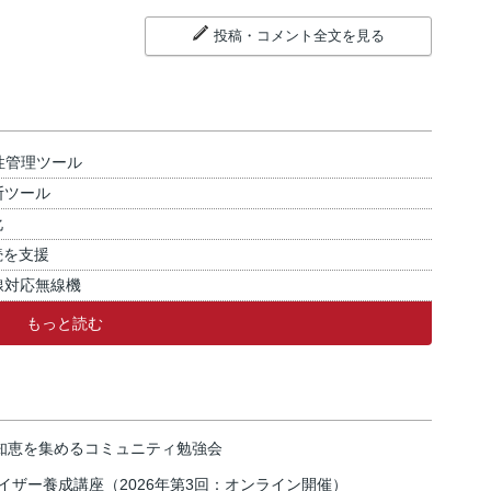
投稿・コメント全文を見る
性管理ツール
断ツール
化
続を支援
線対応無線機
もっと読む
の知恵を集めるコミュニティ勉強会
イザー養成講座（2026年第3回：オンライン開催）