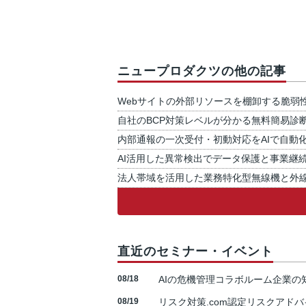
ニュープロダクツの他の記事
Webサイトの外部リソースを棚卸する脆弱
自社のBCP対策レベルが分かる無料簡易診
内部通報の一次受付・初動対応をAIで自動
AI活用した異常検出でデータ保護と事業継
法人帯域を活用した業務特化型無線機と外
直近のセミナー・イベント
08/18
AIの危機管理コラボルーム企業
08/19
リスク対策.com認定リスクアドバ