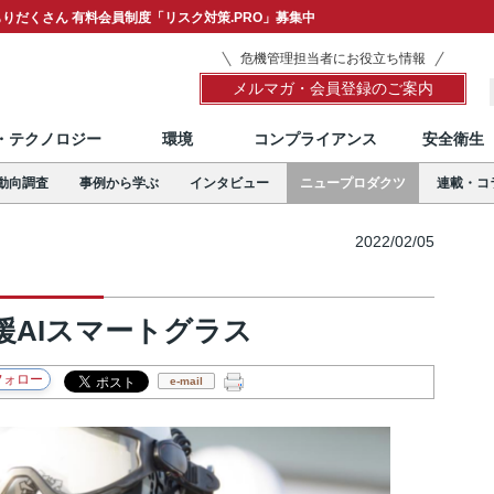
りだくさん 有料会員制度「リスク対策.PRO」募集中
危機管理担当者にお役立ち情報
メルマガ・会員登録のご案内
T・テクノロジー
環境
コンプライアンス
安全衛生
動向調査
事例から学ぶ
インタビュー
ニュープロダクツ
連載・コ
2022/02/05
援AIスマートグラス
e-mail