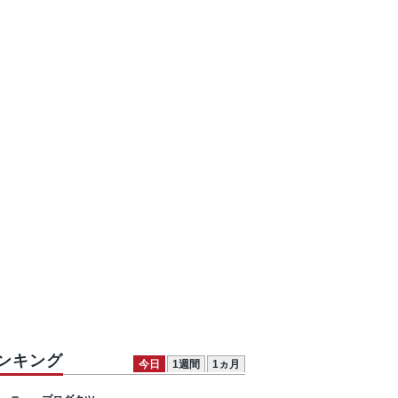
ンキング
今日
1週間
1ヵ月