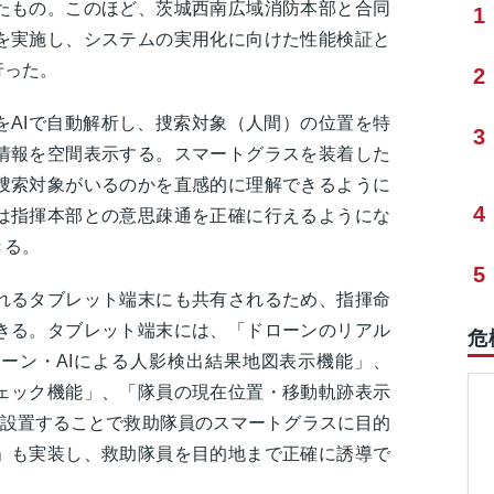
たもの。このほど、茨城西南広域消防本部と合同
1
を実施し、システムの実用化に向けた性能検証と
行った。
2
をAIで自動解析し、捜索対象（人間）の位置を特
3
情報を空間表示する。スマートグラスを装着した
捜索対象がいるのかを直感的に理解できるように
4
は指揮本部との意思疎通を正確に行えるようにな
きる。
5
れるタブレット端末にも共有されるため、指揮命
きる。タブレット端末には、「ドローンのリアル
危
ーン・AIによる人影検出結果地図表示機能」、
ェック機能」、「隊員の現在位置・移動軌跡表示
を設置することで救助隊員のスマートグラスに目的
」も実装し、救助隊員を目的地まで正確に誘導で