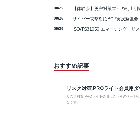
08/25
【体験会】災害対策本部の机上訓
08/26
サイバー攻撃対応BCP実践勉強会～N
09/30
ISO/TS31050 エマージング・リ
おすすめ記事
リスク対策.PROライト会員用
リスク対策.PROライト会員はこちらのページ
きます。