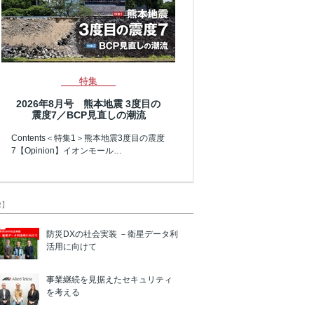
特集
2026年8月号 熊本地震 3度目の
震度7／BCP見直しの潮流
Contents＜特集1＞熊本地震3度目の震度
7【Opinion】イオンモール…
R】
防災DXの社会実装 －衛星データ利
活用に向けて
事業継続を見据えたセキュリティ
を考える