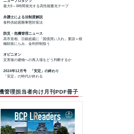
ニュープロダクツ
最大6～8時間発光する高性能蓄光テープ
弁護士による法制度解説
食料供給困難事態対策法
防災・危機管理ニュース
高市首相、日銀総裁に「国債買い入れ」要請＝積
極財政にらみ、金利抑制狙う
オピニオン
災害後の建物への再入場をどう判断するか
2024年12月号 「安定」の終わり
「安定」の時代が終わる
機管理担当者向け月刊PDF冊子