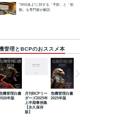
“SNS炎上”に対する「予防」と「初
動」を専門家が解説
機管理とBCPのおススメ本
危機管理白書
月刊BCPリー
危機管理白書
2023年防災・
危機管理白書
2026年版
ダーズ2025年
2025年版
BCP・リスク
2024年版
上半期事例集
マネジメント
【永久保存
事例集【永久
版】
保存版】