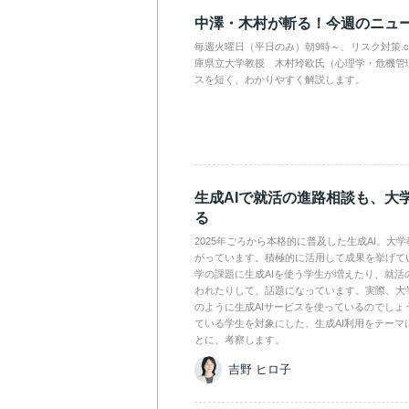
中澤・木村が斬る！今週のニュ
毎週火曜日（平日のみ）朝9時～、リスク対策.
庫県立大学教授 木村玲欧氏（心理学・危機管
スを短く、わかりやすく解説します。
生成AIで就活の進路相談も、大
る
2025年ごろから本格的に普及した生成AI。大
がっています。積極的に活用して成果を挙げて
学の課題に生成AIを使う学生が増えたり、就活
われたりして、話題になっています。実際、大
のように生成AIサービスを使っているのでしょ
ている学生を対象にした、生成AI利用をテーマ
とに、考察します。
吉野 ヒロ子