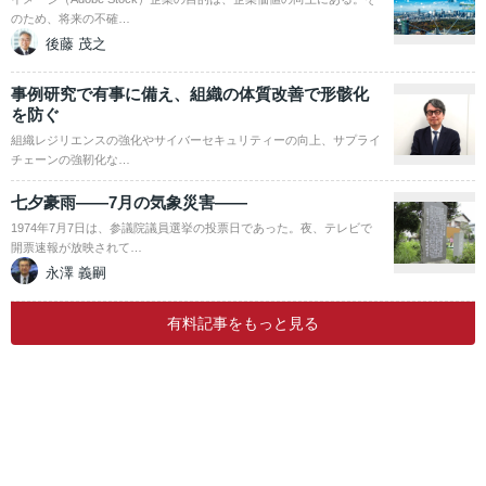
のため、将来の不確…
後藤 茂之
事例研究で有事に備え、組織の体質改善で形骸化
を防ぐ
組織レジリエンスの強化やサイバーセキュリティーの向上、サプライ
チェーンの強靭化な…
七夕豪雨――7月の気象災害――
1974年7月7日は、参議院議員選挙の投票日であった。夜、テレビで
開票速報が放映されて…
永澤 義嗣
有料記事をもっと見る