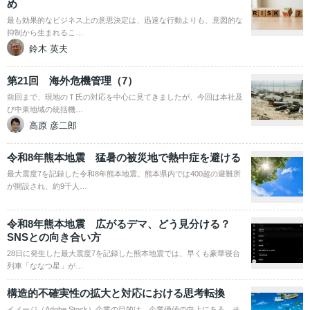
め
最も効果的なビジネス上の意思決定は、迅速な行動よりも、意図的な
抑制から生まれるこ…
鈴木 英夫
第21回 海外危機管理（7）
前回まで、現地のＴ氏の対応を中心に見てきましたが、今回は本社及
び中東地域の統括機…
高原 彦二郎
令和8年熊本地震 猛暑の被災地で熱中症を避ける
最大震度7を記録した令和8年熊本地震。熊本県内では400超の避難所
が開設され、約9千人…
令和8年熊本地震 広がるデマ、どう見分ける？
SNSとの向き合い方
28日に発生した最大震度7を記録した熊本地震では、早くも豪華寝台
列車「ななつ星」が…
構造的不確実性の拡大と対応における思考転換
イメージ（Adobe Stock）企業の目的は、企業価値の向上にある。そ