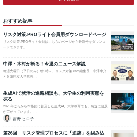
おすすめ記事
リスク対策.PROライト会員用ダウンロードページ
リスク対策.PROライト会員はこちらのページから最新号をダウンロ
ードできます。
中澤・木村が斬る！今週のニュース解説
毎週火曜日（平日のみ）朝9時～、リスク対策.com編集長 中澤幸介
と兵庫県立大学教授…
生成AIで就活の進路相談も、大学生の利用実態を
探る
2025年ごろから本格的に普及した生成AI。大学教育でも、急速に普及
が広がっています。…
吉野 ヒロ子
第26回 リスク管理プロセスに「追跡」を組み込