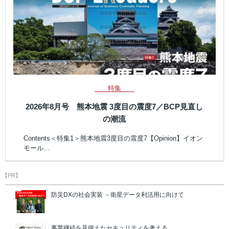
特集
2026年8月号 熊本地震 3度目の震度7／BCP見直し
の潮流
Contents＜特集1＞熊本地震3度目の震度7【Opinion】イオン
モール…
【PR】
防災DXの社会実装 －衛星データ利活用に向けて
事業継続を見据えたセキュリティを考える