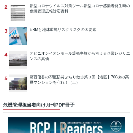
新型コロナウイルス対策ツール
新型コロナ感染者発生時の
2
危機管理広報対応資料
ERMと地球環境リスク
リスクの３要素
3
オピニオン
イオンモール爆発事故から考える企業レジリエ
4
ンスの真価
葛西優香の23区防災ぶらり散歩
第３回【港区】700棟の高
5
層マンションを守れ！（上）
危機管理担当者向け月刊PDF冊子