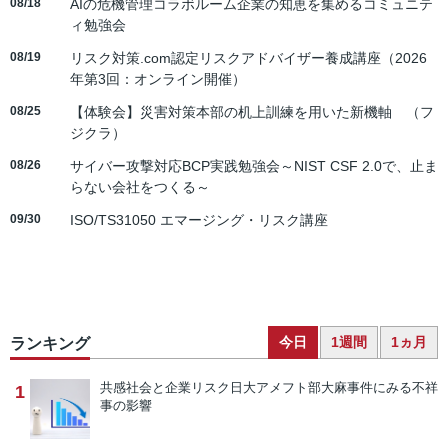
08/18
AIの危機管理コラボルーム企業の知恵を集めるコミュニテ
ィ勉強会
08/19
リスク対策.com認定リスクアドバイザー養成講座（2026
年第3回：オンライン開催）
08/25
【体験会】災害対策本部の机上訓練を用いた新機軸 （フ
ジクラ）
08/26
サイバー攻撃対応BCP実践勉強会～NIST CSF 2.0で、止ま
らない会社をつくる～
09/30
ISO/TS31050 エマージング・リスク講座
今日
1週間
1ヵ月
ランキング
共感社会と企業リスク
日大アメフト部大麻事件にみる不祥
1
事の影響