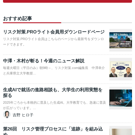
おすすめ記事
リスク対策.PROライト会員用ダウンロードページ
リスク対策.PROライト会員はこちらのページから最新号をダウンロ
ードできます。
中澤・木村が斬る！今週のニュース解説
毎週火曜日（平日のみ）朝9時～、リスク対策.com編集長 中澤幸介
と兵庫県立大学教授…
生成AIで就活の進路相談も、大学生の利用実態を
探る
2025年ごろから本格的に普及した生成AI。大学教育でも、急速に普及
が広がっています。…
吉野 ヒロ子
第26回 リスク管理プロセスに「追跡」を組み込
め