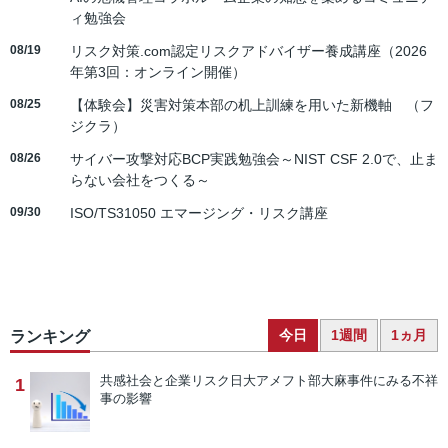
ィ勉強会
08/19
リスク対策.com認定リスクアドバイザー養成講座（2026
年第3回：オンライン開催）
08/25
【体験会】災害対策本部の机上訓練を用いた新機軸 （フ
ジクラ）
08/26
サイバー攻撃対応BCP実践勉強会～NIST CSF 2.0で、止ま
らない会社をつくる～
09/30
ISO/TS31050 エマージング・リスク講座
今日
1週間
1ヵ月
ランキング
共感社会と企業リスク
日大アメフト部大麻事件にみる不祥
1
事の影響