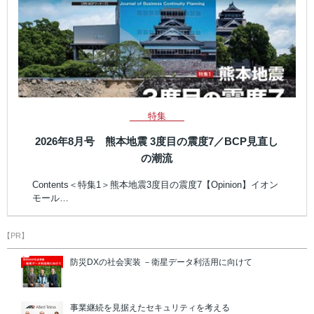
特集
2026年8月号 熊本地震 3度目の震度7／BCP見直し
の潮流
Contents＜特集1＞熊本地震3度目の震度7【Opinion】イオン
モール…
【PR】
防災DXの社会実装 －衛星データ利活用に向けて
事業継続を見据えたセキュリティを考える