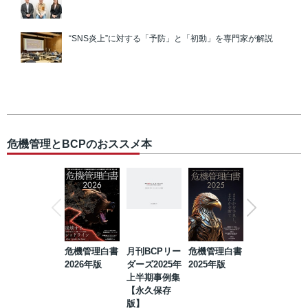
“SNS炎上”に対する「予防」と「初動」を専門家が解説
危機管理とBCPのおススメ本
危機管理白書
月刊BCPリー
危機管理白書
2023年防災・
2026年版
ダーズ2025年
2025年版
BCP・リスク
上半期事例集
マネジメント
【永久保存
事例集【永久
版】
保存版】