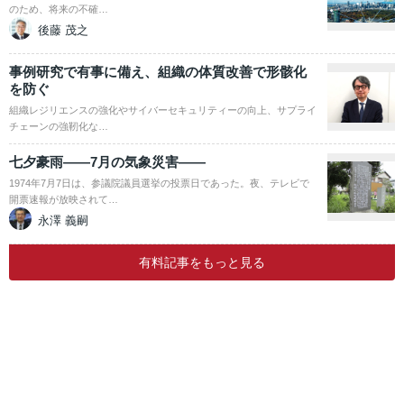
のため、将来の不確…
後藤 茂之
事例研究で有事に備え、組織の体質改善で形骸化
を防ぐ
組織レジリエンスの強化やサイバーセキュリティーの向上、サプライ
チェーンの強靭化な…
七夕豪雨――7月の気象災害――
1974年7月7日は、参議院議員選挙の投票日であった。夜、テレビで
開票速報が放映されて…
永澤 義嗣
有料記事をもっと見る