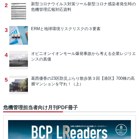
新型コロナウイルス対策ツール
新型コロナ感染者発生時の
2
危機管理広報対応資料
ERMと地球環境リスク
リスクの３要素
3
オピニオン
イオンモール爆発事故から考える企業レジリエ
4
ンスの真価
葛西優香の23区防災ぶらり散歩
第３回【港区】700棟の高
5
層マンションを守れ！（上）
危機管理担当者向け月刊PDF冊子