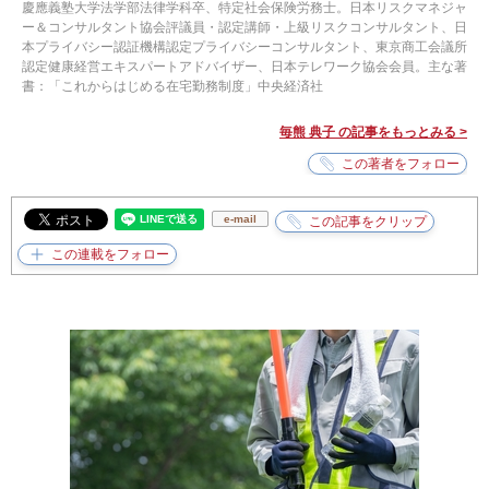
慶應義塾大学法学部法律学科卒、特定社会保険労務士。日本リスクマネジャ
ー＆コンサルタント協会評議員・認定講師・上級リスクコンサルタント、日
本プライバシー認証機構認定プライバシーコンサルタント、東京商工会議所
認定健康経営エキスパートアドバイザー、日本テレワーク協会会員。主な著
書：「これからはじめる在宅勤務制度」中央経済社
毎熊 典子 の記事をもっとみる >
e-mail