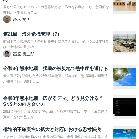
最も効果的なビジネス上の意思決定は、迅速な行動よりも、意図的な
抑制から生まれるこ…
鈴木 英夫
第21回 海外危機管理（7）
前回まで、現地のＴ氏の対応を中心に見てきましたが、今回は本社及
び中東地域の統括機…
高原 彦二郎
令和8年熊本地震 猛暑の被災地で熱中症を避ける
最大震度7を記録した令和8年熊本地震。熊本県内では400超の避難所
が開設され、約9千人…
令和8年熊本地震 広がるデマ、どう見分ける？
SNSとの向き合い方
28日に発生した最大震度7を記録した熊本地震では、早くも豪華寝台
列車「ななつ星」が…
構造的不確実性の拡大と対応における思考転換
イメージ（Adobe Stock）企業の目的は、企業価値の向上にある。そ