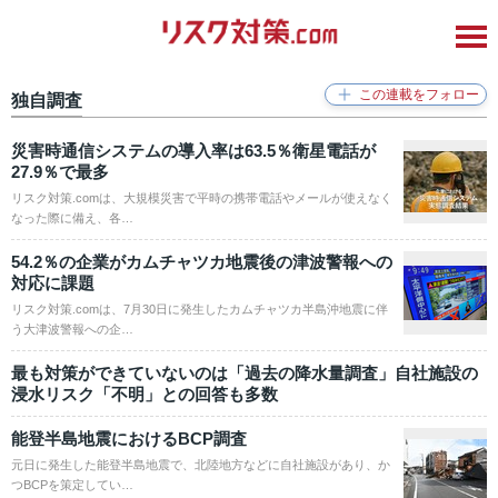
独自調査
災害時通信システムの導入率は63.5％衛星電話が
27.9％で最多
リスク対策.comは、大規模災害で平時の携帯電話やメールが使えなく
なった際に備え、各…
54.2％の企業がカムチャツカ地震後の津波警報への
対応に課題
リスク対策.comは、7月30日に発生したカムチャツカ半島沖地震に伴
う大津波警報への企…
最も対策ができていないのは「過去の降水量調査」自社施設の
浸水リスク「不明」との回答も多数
能登半島地震におけるBCP調査
元日に発生した能登半島地震で、北陸地方などに自社施設があり、か
つBCPを策定してい…