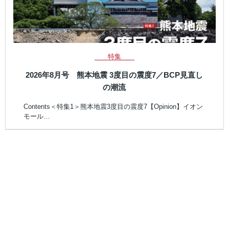
特集
2026年8月号 熊本地震 3度目の震度7／BCP見直し
の潮流
Contents＜特集1＞熊本地震3度目の震度7【Opinion】イオン
モール…