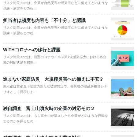
リスク対策.comは、企業が自然災害や感染症などに備えてどのような
訓練・演習をどの程…
担当者は頻度も内容も「不十分」と認識
リスク対策.comは、企業が自然災害や感染症などに備えてどのような
訓練・演習をどの程…
WITHコロナへの移行と課題
リスク対策.comは、新型コロナウイルス第7波感染拡大における各企
業の対応状況を把握…
進まない家庭防災 大規模災害への備えに不安⁉
東京都は首都直下地震の新たな被害想定で、発災後の混乱を被災シナ
リオとして提示しま…
独自調査 富士山噴火時の企業の対応その２
リスク対策.comは、もし富士山が噴火したら企業がどのような行動を
とるのかを探るため…