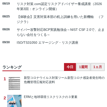
08/19
リスク対策.com認定リスクアドバイザー養成講座（2026
年第3回：オンライン開催）
08/25
【体験会】災害対策本部の机上訓練を用いた新機軸 （フ
ジクラ）
08/26
サイバー攻撃対応BCP実践勉強会～NIST CSF 2.0で、止ま
らない会社をつくる～
09/30
ISO/TS31050 エマージング・リスク講座
今日
1週間
1ヵ月
ランキング
新型コロナウイルス対策ツール
新型コロナ感染者発生時の
1
危機管理広報対応資料
ERMと地球環境リスク
リスクの３要素
2