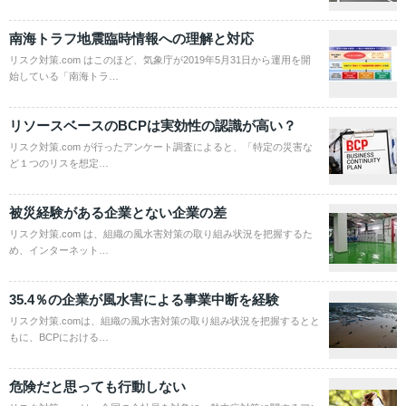
南海トラフ地震臨時情報への理解と対応
リスク対策.com はこのほど、気象庁が2019年5月31日から運用を開
始している「南海トラ…
リソースベースのBCPは実効性の認識が高い？
リスク対策.com が行ったアンケート調査によると、「特定の災害な
ど１つのリスを想定…
被災経験がある企業とない企業の差
リスク対策.com は、組織の風水害対策の取り組み状況を把握するた
め、インターネット…
35.4％の企業が風水害による事業中断を経験
リスク対策.comは、組織の風水害対策の取り組み状況を把握するとと
もに、BCPにおける…
危険だと思っても行動しない