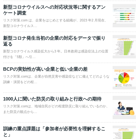
新型コロナウイルスへの対応状況等に関するアン
ケート調査
リスク対策.com は、企業をはじめとする組織が、2023 年2 月現在、
新型コロナウイルス…
新型コロナ発生当初の企業の対応をデータで振り
返る
新型コロナウイルス感染拡大から3 年。日本政府は感染症法上の位置
付けを「5類」へ引…
BCPの実効性が高い企業と低い企業の差
リスク対策.comは、企業が自然災害や感染症などに備えてどのような
訓練・演習をどの程…
1000人に聞いた防災の取り組みと行政への期待
リスク対策.comは、地域住民がどの程度防災に取り組んでいるのか、
また防災の観点から…
訓練の重点課題は「参加者が必要性を理解するこ
と」