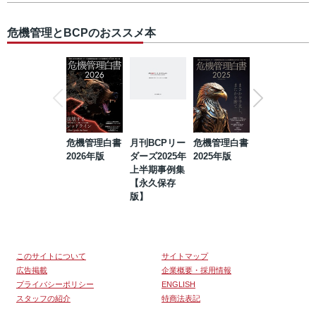
危機管理とBCPのおススメ本
危機管理白書
月刊BCPリー
危機管理白書
2023年防災・
2026年版
ダーズ2025年
2025年版
BCP・リスク
上半期事例集
マネジメント
【永久保存
事例集【永久
版】
保存版】
このサイトについて
サイトマップ
広告掲載
企業概要・採用情報
プライバシーポリシー
ENGLISH
スタッフの紹介
特商法表記