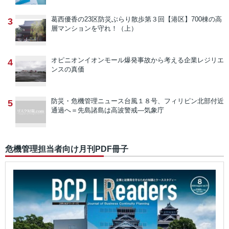
葛西優香の23区防災ぶらり散歩
第３回【港区】700棟の高
3
層マンションを守れ！（上）
オピニオン
イオンモール爆発事故から考える企業レジリエ
4
ンスの真価
防災・危機管理ニュース
台風１８号、フィリピン北部付近
5
通過へ＝先島諸島は高波警戒―気象庁
危機管理担当者向け月刊PDF冊子