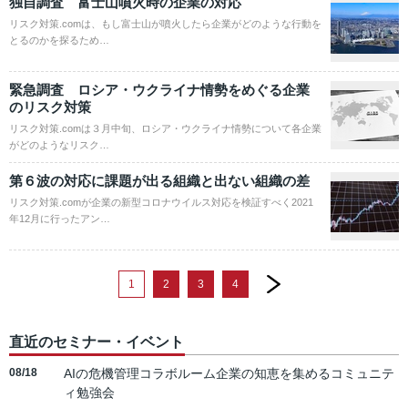
独自調査 富士山噴火時の企業の対応
リスク対策.comは、もし富士山が噴火したら企業がどのような行動を
とるのかを探るため…
緊急調査 ロシア・ウクライナ情勢をめぐる企業
のリスク対策
リスク対策.comは３月中旬、ロシア・ウクライナ情勢について各企業
がどのようなリスク…
第６波の対応に課題が出る組織と出ない組織の差
リスク対策.comが企業の新型コロナウイルス対応を検証すべく2021
年12月に行ったアン…
next
1
2
3
4
直近のセミナー・イベント
08/18
AIの危機管理コラボルーム企業の知恵を集めるコミュニテ
ィ勉強会