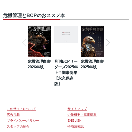
危機管理とBCPのおススメ本
危機管理白書
月刊BCPリー
危機管理白書
2023年防災・
2026年版
ダーズ2025年
2025年版
BCP・リスク
上半期事例集
マネジメント
【永久保存
事例集【永久
版】
保存版】
このサイトについて
サイトマップ
広告掲載
企業概要・採用情報
プライバシーポリシー
ENGLISH
スタッフの紹介
特商法表記