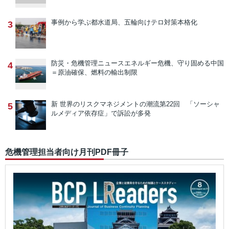
事例から学ぶ
都水道局、五輪向けテロ対策本格化
3
防災・危機管理ニュース
エネルギー危機、守り固める中国
4
＝原油確保、燃料の輸出制限
新 世界のリスクマネジメントの潮流
第22回 「ソーシャ
5
ルメディア依存症」で訴訟が多発
危機管理担当者向け月刊PDF冊子