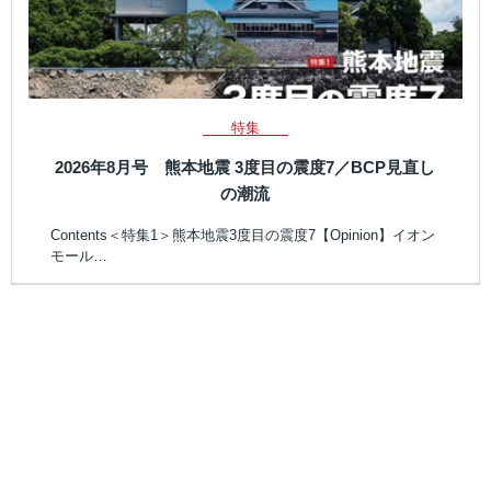
特集
2026年8月号 熊本地震 3度目の震度7／BCP見直し
の潮流
Contents＜特集1＞熊本地震3度目の震度7【Opinion】イオン
モール…