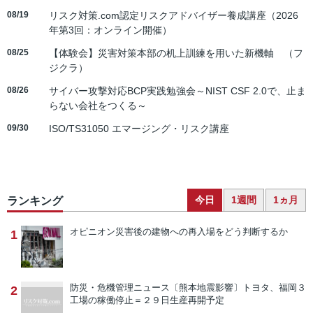
08/19
リスク対策.com認定リスクアドバイザー養成講座（2026
年第3回：オンライン開催）
08/25
【体験会】災害対策本部の机上訓練を用いた新機軸 （フ
ジクラ）
08/26
サイバー攻撃対応BCP実践勉強会～NIST CSF 2.0で、止ま
らない会社をつくる～
09/30
ISO/TS31050 エマージング・リスク講座
今日
1週間
1ヵ月
ランキング
オピニオン
災害後の建物への再入場をどう判断するか
1
防災・危機管理ニュース
〔熊本地震影響〕トヨタ、福岡３
2
工場の稼働停止＝２９日生産再開予定