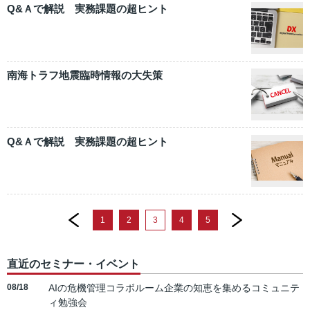
Q&Ａで解説 実務課題の超ヒント
南海トラフ地震臨時情報の大失策
Q&Ａで解説 実務課題の超ヒント
prev
next
1
2
3
4
5
直近のセミナー・イベント
08/18
AIの危機管理コラボルーム企業の知恵を集めるコミュニテ
ィ勉強会