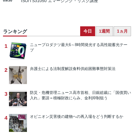
09/30
ISO/TS31050 エマージング・リスク講座
今日
1週間
1ヵ月
ランキング
ニュープロダクツ
最大6～8時間発光する高性能蓄光テー
1
プ
弁護士による法制度解説
食料供給困難事態対策法
2
防災・危機管理ニュース
高市首相、日銀総裁に「国債買い
3
入れ」要請＝積極財政にらみ、金利抑制狙う
オピニオン
災害後の建物への再入場をどう判断するか
4