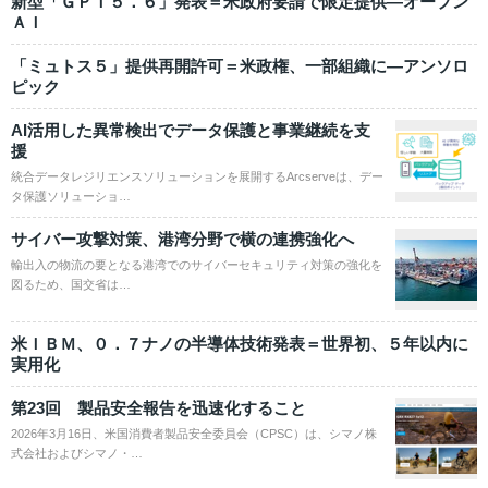
新型「ＧＰＴ５．６」発表＝米政府要請で限定提供―オープン
ＡＩ
「ミュトス５」提供再開許可＝米政権、一部組織に―アンソロ
ピック
AI活用した異常検出でデータ保護と事業継続を支
援
統合データレジリエンスソリューションを展開するArcserveは、デー
タ保護ソリューショ…
サイバー攻撃対策、港湾分野で横の連携強化へ
輸出入の物流の要となる港湾でのサイバーセキュリティ対策の強化を
図るため、国交省は…
米ＩＢＭ、０．７ナノの半導体技術発表＝世界初、５年以内に
実用化
第23回 製品安全報告を迅速化すること
2026年3月16日、米国消費者製品安全委員会（CPSC）は、シマノ株
式会社およびシマノ・…