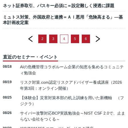
ネット証券取引、パスキー必須に＝設定難しく浸透に課題
ミュトス対策、外国政府と連携＝ＡＩ悪用「危険高まる」―基
本計画改定案
prev
next
2
3
4
5
6
直近のセミナー・イベント
08/18
AIの危機管理コラボルーム企業の知恵を集めるコミュニテ
ィ勉強会
08/19
リスク対策.com認定リスクアドバイザー養成講座（2026
年第3回：オンライン開催）
08/25
【体験会】災害対策本部の机上訓練を用いた新機軸 （フ
ジクラ）
08/26
サイバー攻撃対応BCP実践勉強会～NIST CSF 2.0で、止ま
らない会社をつくる～