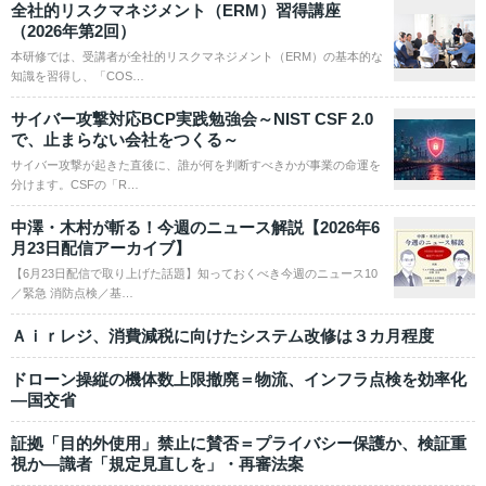
全社的リスクマネジメント（ERM）習得講座
（2026年第2回）
本研修では、受講者が全社的リスクマネジメント（ERM）の基本的な
知識を習得し、「COS…
サイバー攻撃対応BCP実践勉強会～NIST CSF 2.0
で、止まらない会社をつくる～
サイバー攻撃が起きた直後に、誰が何を判断すべきかが事業の命運を
分けます。CSFの「R…
中澤・木村が斬る！今週のニュース解説【2026年6
月23日配信アーカイブ】
【6月23日配信で取り上げた話題】知っておくべき今週のニュース10
／緊急 消防点検／基…
Ａｉｒレジ、消費減税に向けたシステム改修は３カ月程度
ドローン操縦の機体数上限撤廃＝物流、インフラ点検を効率化
―国交省
証拠「目的外使用」禁止に賛否＝プライバシー保護か、検証重
視か―識者「規定見直しを」・再審法案