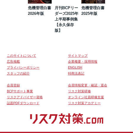
危機管理白書
月刊BCPリー
危機管理白書
2023年防災・
2026年版
ダーズ2025年
2025年版
BCP・リスク
上半期事例集
マネジメント
【永久保存
事例集【永久
版】
保存版】
このサイトについて
サイトマップ
広告掲載
企業概要・採用情報
プライバシーポリシー
ENGLISH
スタッフの紹介
特商法表記
会員登録
会員情報変更・確認・退会
BCPサポート事業
リスク対策研修
リスクアドバイザー資格
オンライン社員研修支援
誌面PDFダウンロード
リスク対策アカデミー