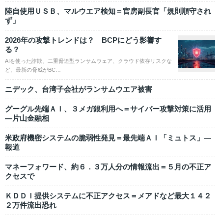
陸自使用ＵＳＢ、マルウエア検知＝官房副長官「規則順守され
ず」
2026年の攻撃トレンドは？ BCPにどう影響す
る？
AIを使った詐欺、二重脅迫型ランサムウェア、クラウド依存リスクな
ど、最新の脅威がBC…
ニデック、台湾子会社がランサムウエア被害
グーグル先端ＡＩ、３メガ銀利用へ＝サイバー攻撃対策に活用
―片山金融相
米政府機密システムの脆弱性発見＝最先端ＡＩ「ミュトス」―
報道
マネーフォワード、約６．３万人分の情報流出＝５月の不正ア
クセスで
ＫＤＤＩ提供システムに不正アクセス＝メアドなど最大１４２
２万件流出恐れ