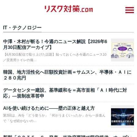
IT・テクノロジー
中澤・木村が斬る！今週のニュース解説【2026年6
月30日配信アーカイブ】
【6月30日配信で取り上げた話題】知っておくべき今週のニュース10
／災害用トイレの備…
韓国、地方活性化へ巨額投資計画＝サムスン、半導体・ＡＩに
２８０兆円
データセンター建設、基準緩和を＝高市首相「ＡＩ時代に対
応」―規制改革答申
AIを使い続けるために——壁の正体と越え方
第3回は、AIを「どう使うか」「何がうまくいったか」から一歩進ん
で「なぜ続かないの…