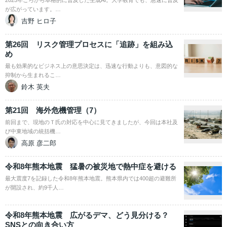
2025年ごろから本格的に普及した生成AI。大学教育でも、急速に普及
が広がっています。…
吉野 ヒロ子
第26回 リスク管理プロセスに「追跡」を組み込
め
最も効果的なビジネス上の意思決定は、迅速な行動よりも、意図的な
抑制から生まれるこ…
鈴木 英夫
第21回 海外危機管理（7）
前回まで、現地のＴ氏の対応を中心に見てきましたが、今回は本社及
び中東地域の統括機…
高原 彦二郎
令和8年熊本地震 猛暑の被災地で熱中症を避ける
最大震度7を記録した令和8年熊本地震。熊本県内では400超の避難所
が開設され、約9千人…
令和8年熊本地震 広がるデマ、どう見分ける？
SNSとの向き合い方