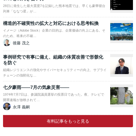
28日に発生した最大震度7を記録した熊本地震では、早くも豪華寝台
列車「ななつ星」が…
構造的不確実性の拡大と対応における思考転換
イメージ（Adobe Stock）企業の目的は、企業価値の向上にある。そ
のため、将来の不確…
後藤 茂之
事例研究で有事に備え、組織の体質改善で形骸化
を防ぐ
組織レジリエンスの強化やサイバーセキュリティーの向上、サプライ
チェーンの強靭化な…
七夕豪雨――7月の気象災害――
1974年7月7日は、参議院議員選挙の投票日であった。夜、テレビで
開票速報が放映されて…
永澤 義嗣
有料記事をもっと見る