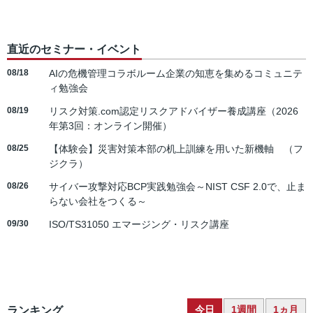
直近のセミナー・イベント
08/18
AIの危機管理コラボルーム企業の知恵を集めるコミュニテ
ィ勉強会
08/19
リスク対策.com認定リスクアドバイザー養成講座（2026
年第3回：オンライン開催）
08/25
【体験会】災害対策本部の机上訓練を用いた新機軸 （フ
ジクラ）
08/26
サイバー攻撃対応BCP実践勉強会～NIST CSF 2.0で、止ま
らない会社をつくる～
09/30
ISO/TS31050 エマージング・リスク講座
今日
1週間
1ヵ月
ランキング