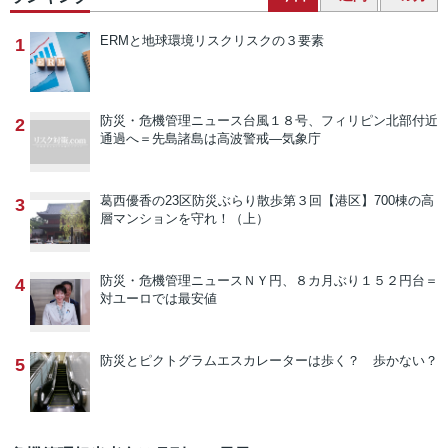
ERMと地球環境リスク
リスクの３要素
1
防災・危機管理ニュース
台風１８号、フィリピン北部付近
2
通過へ＝先島諸島は高波警戒―気象庁
葛西優香の23区防災ぶらり散歩
第３回【港区】700棟の高
3
層マンションを守れ！（上）
防災・危機管理ニュース
ＮＹ円、８カ月ぶり１５２円台＝
4
対ユーロでは最安値
防災とピクトグラム
エスカレーターは歩く？ 歩かない？
5