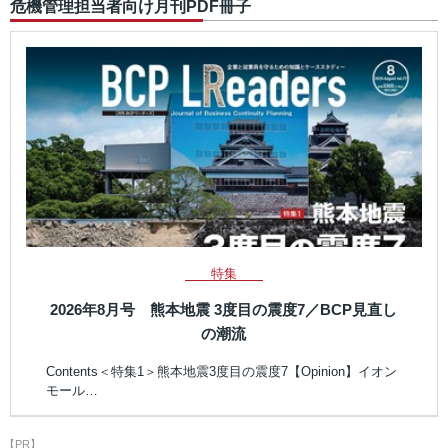
危機管理担当者向け月刊PDF冊子
特集
2026年8月号 熊本地震 3度目の震度7／BCP見直し
の潮流
Contents＜特集1＞熊本地震3度目の震度7【Opinion】イオン
モール…
【PR】