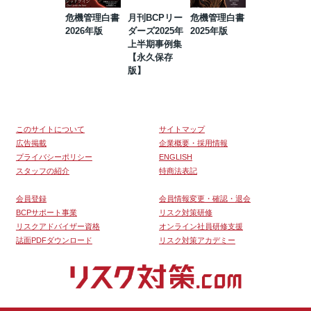
危機管理白書
月刊BCPリー
危機管理白書
2023年防災・
2026年版
ダーズ2025年
2025年版
BCP・リスク
上半期事例集
マネジメント
【永久保存
事例集【永久
版】
保存版】
このサイトについて
サイトマップ
広告掲載
企業概要・採用情報
プライバシーポリシー
ENGLISH
スタッフの紹介
特商法表記
会員登録
会員情報変更・確認・退会
BCPサポート事業
リスク対策研修
リスクアドバイザー資格
オンライン社員研修支援
誌面PDFダウンロード
リスク対策アカデミー