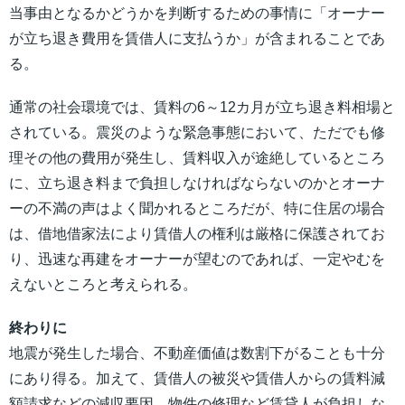
当事由となるかどうかを判断するための事情に「オーナー
が立ち退き費用を賃借人に支払うか」が含まれることであ
る。
通常の社会環境では、賃料の6～12カ月が立ち退き料相場と
されている。震災のような緊急事態において、ただでも修
理その他の費用が発生し、賃料収入が途絶しているところ
に、立ち退き料まで負担しなければならないのかとオーナ
ーの不満の声はよく聞かれるところだが、特に住居の場合
は、借地借家法により賃借人の権利は厳格に保護されてお
り、迅速な再建をオーナーが望むのであれば、一定やむを
えないところと考えられる。
終わりに
地震が発生した場合、不動産価値は数割下がることも十分
にあり得る。加えて、賃借人の被災や賃借人からの賃料減
額請求などの減収要因、物件の修理など賃貸人が負担しな