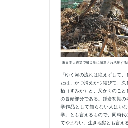
東日本大震災で被災地に派遣され活動する自衛隊（
「ゆく河の流れは絶えずして、
たは、かつ消えかつ結びて、久
栖（すみか）と、又かくのごと
の冒頭部分である。鎌倉初期の
学作品として知らない人はいな
学」とも言えるもので、同時代
てやまない。生き地獄とも言え