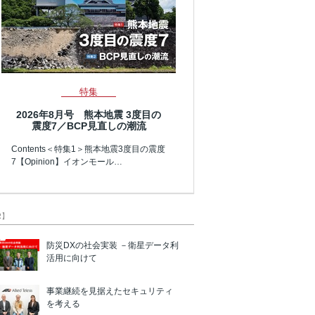
特集
2026年8月号 熊本地震 3度目の
震度7／BCP見直しの潮流
Contents＜特集1＞熊本地震3度目の震度
7【Opinion】イオンモール…
R】
防災DXの社会実装 －衛星データ利
活用に向けて
事業継続を見据えたセキュリティ
を考える