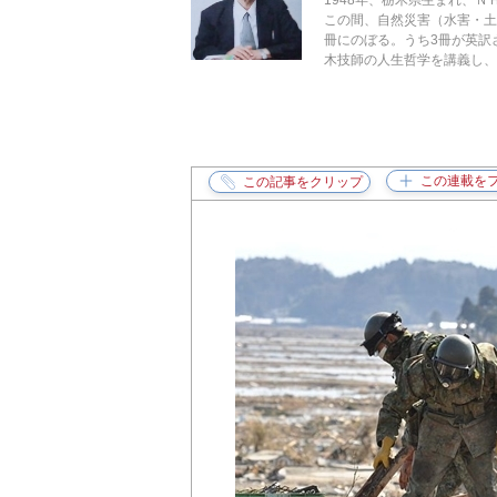
1948年、栃木県生まれ、
この間、自然災害（水害・土
冊にのぼる。うち3冊が英訳
木技師の人生哲学を講義し、