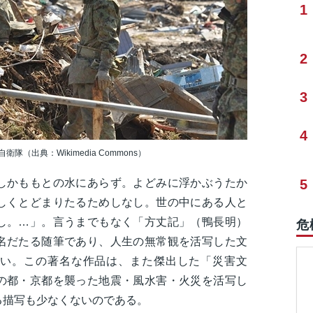
1
2
3
4
出典：Wikimedia Commons）
しかももとの水にあらず。よどみに浮かぶうたか
5
しくとどまりたるためしなし。世の中にある人と
し。…」。言うまでもなく「方丈記」（鴨長明）
危
名だたる随筆であり、人生の無常観を活写した文
い。この著名な作品は、また傑出した「災害文
の都・京都を襲った地震・風水害・火災を活写し
る描写も少なくないのである。