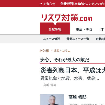
お知らせ
危機管理担当者向けコンテンツがも
自然災害
事故・テロ
I
ニュース解説
最新ニュース一覧
企業の
HOME
連載・コラム
安心、それが最大の敵だ
災害列島日本、平成は
異常気象と地震、水害、猛暑…
高崎 哲郎
高崎 哲郎