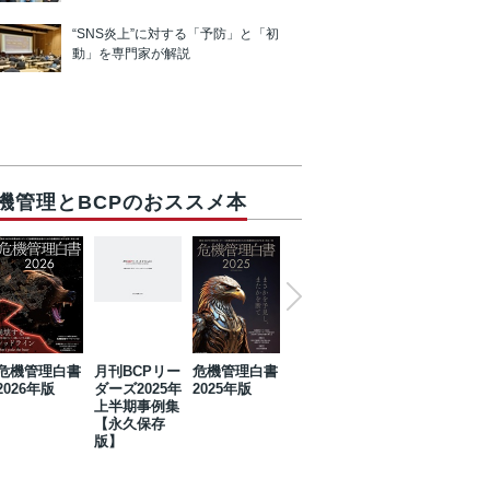
“SNS炎上”に対する「予防」と「初
動」を専門家が解説
機管理とBCPのおススメ本
危機管理白書
月刊BCPリー
危機管理白書
2023年防災・
危機管理白書
2026年版
ダーズ2025年
2025年版
BCP・リスク
2024年版
上半期事例集
マネジメント
【永久保存
事例集【永久
版】
保存版】