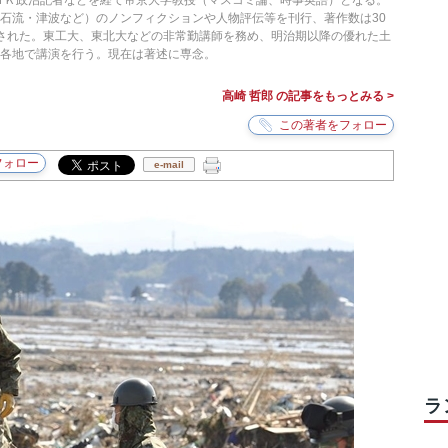
ＮＨＫ政治記者などを経て帝京大学教授（マスコミ論、時事英語）となる。
石流・津波など）のノンフィクションや人物評伝等を刊行、著作数は30
された。東工大、東北大などの非常勤講師を務め、明治期以降の優れた土
各地で講演を行う。現在は著述に専念。
高崎 哲郎 の記事をもっとみる >
e-mail
ラ