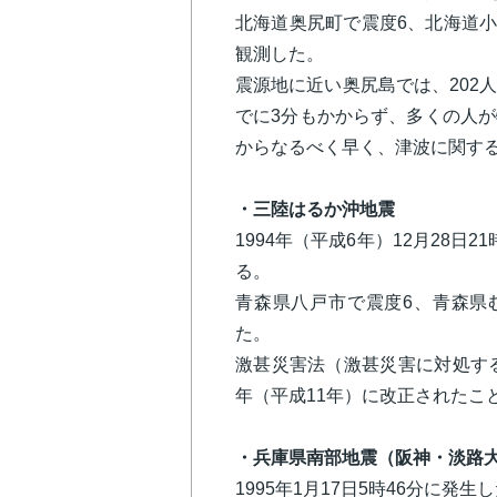
北海道奥尻町で震度6、北海道小
観測した。
震源地に近い奥尻島では、202
でに3分もかからず、多くの人
からなるべく早く、津波に関す
・三陸はるか沖地震
1994年（平成6年）12月28日
る。
青森県八戸市で震度6、青森県
た。
激甚災害法（激甚災害に対処する
年（平成11年）に改正されたこ
・兵庫県南部地震（阪神・淡路
1995年1月17日5時46分に発