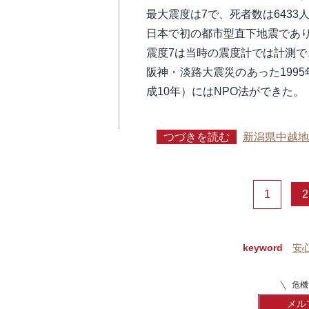
最大震度は7で、死者数は6433
日本で初の都市型直下地震であ
震度7は当時の震度計では計測で
阪神・淡路大震災のあった1995
成10年）にはNPO法ができた。
つづきを読む
新潟県中越地
1
2
keyword
安
危機
メル