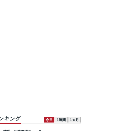
ンキング
今日
1週間
1ヵ月