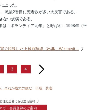
人に上った。
り、戦後2番目に死者数が多い大災害である。
きない規模である。
年は「ボランティア元年」と呼ばれ、1998年（平
震で脱線した上越新幹線（出典：Wikimedi…
next
3
4
心、それが最大の敵だ
平成
災害
管理担当者にお役立ち情報
マガ・会員登録のご案内