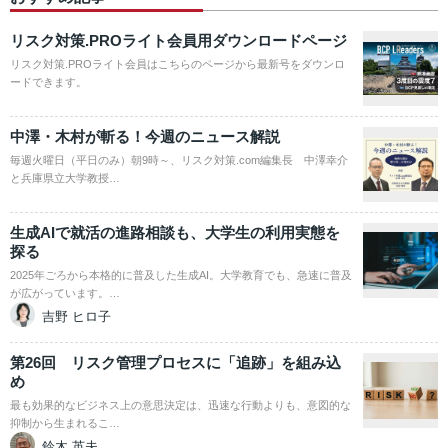
リスク対策.PROライト会員用ダウンロードページ
リスク対策.PROライト会員はこちらのページから最新号をダウンロ
ードできます。
中澤・木村が斬る！今週のニュース解説
毎週火曜日（平日のみ）朝9時～、リスク対策.com編集長 中澤幸介
と兵庫県立大学教授…
生成AIで就活の進路相談も、大学生の利用実態を
探る
2025年ごろから本格的に普及した生成AI。大学教育でも、急速に普及
が広がっています。…
吉野 ヒロ子
第26回 リスク管理プロセスに「追跡」を組み込
め
最も効果的なビジネス上の意思決定は、迅速な行動よりも、意図的な
抑制から生まれるこ…
鈴木 英夫