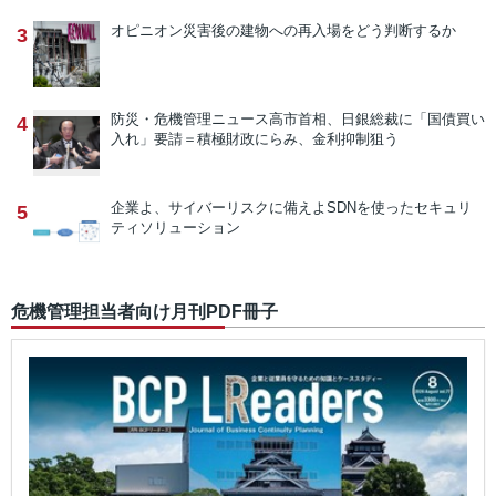
オピニオン
災害後の建物への再入場をどう判断するか
3
防災・危機管理ニュース
高市首相、日銀総裁に「国債買い
4
入れ」要請＝積極財政にらみ、金利抑制狙う
企業よ、サイバーリスクに備えよ
SDNを使ったセキュリ
5
ティソリューション
危機管理担当者向け月刊PDF冊子