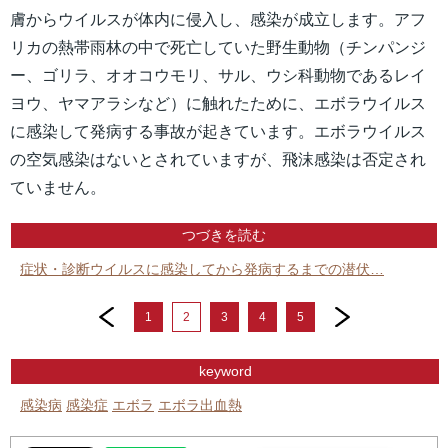
膚からウイルスが体内に侵入し、感染が成立します。アフ
リカの熱帯雨林の中で死亡していた野生動物（チンパンジ
ー、ゴリラ、オオコウモリ、サル、ウシ科動物であるレイ
ヨウ、ヤマアラシなど）に触れたために、エボラウイルス
に感染して発病する事故が起きています。エボラウイルス
の空気感染はないとされていますが、飛沫感染は否定され
ていません。
つづきを読む
症状・診断ウイルスに感染してから発病するまでの潜伏…
prev
next
1
2
3
4
5
keyword
感染病
感染症
エボラ
エボラ出血熱