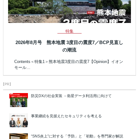
特集
2026年8月号 熊本地震 3度目の震度7／BCP見直し
の潮流
Contents＜特集1＞熊本地震3度目の震度7【Opinion】イオン
モール…
【PR】
防災DXの社会実装 －衛星データ利活用に向けて
事業継続を見据えたセキュリティを考える
“SNS炎上”に対する「予防」と「初動」を専門家が解説