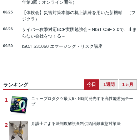
年第3回：オンライン開催）
08/25
【体験会】災害対策本部の机上訓練を用いた新機軸 （フ
ジクラ）
08/26
サイバー攻撃対応BCP実践勉強会～NIST CSF 2.0で、止ま
らない会社をつくる～
09/30
ISO/TS31050 エマージング・リスク講座
今日
1週間
1ヵ月
ランキング
ニュープロダクツ
最大6～8時間発光する高性能蓄光テー
1
プ
弁護士による法制度解説
食料供給困難事態対策法
2