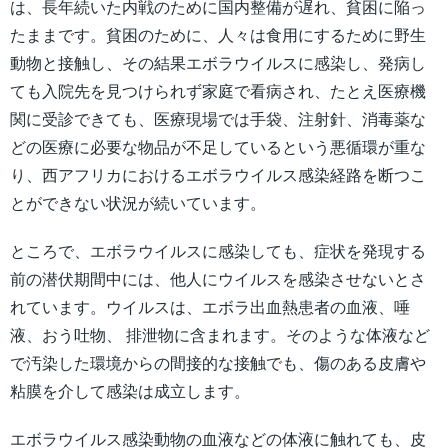
は、長年続いた内戦のために国内整備が遅れ、貧困に陥っ
たままです。貧困のために、人々は食用にするために野生
動物と接触し、その結果エボラウイルスに感染し、発病し
ても入院先を見つけられず家庭で看病され、たとえ医療機
関に受診できても、医療現場では手袋、注射針、消毒薬な
どの医療に必要な物品が不足しているという悪循環が重な
り、西アフリカにおけるエボラウイルス感染経路を断つこ
とができない状況が続いています。
ところで、エボラウイルスに感染しても、症状を発現する
前の潜伏期間中には、他人にウイルスを感染させないとさ
れています。ウイルスは、エボラ出血熱患者の血液、唾
液、おう吐物、 排泄物に含まれます。そのような体液など
で汚染した環境からの間接的な接触でも、傷のある皮膚や
粘膜を介して感染は成立します。
エボラウイルス感染動物の血液などの体液に触れても、皮