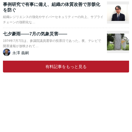
事例研究で有事に備え、組織の体質改善で形骸化
を防ぐ
組織レジリエンスの強化やサイバーセキュリティーの向上、サプライ
チェーンの強靭化な…
七夕豪雨――7月の気象災害――
1974年7月7日は、参議院議員選挙の投票日であった。夜、テレビで
開票速報が放映されて…
永澤 義嗣
有料記事をもっと見る