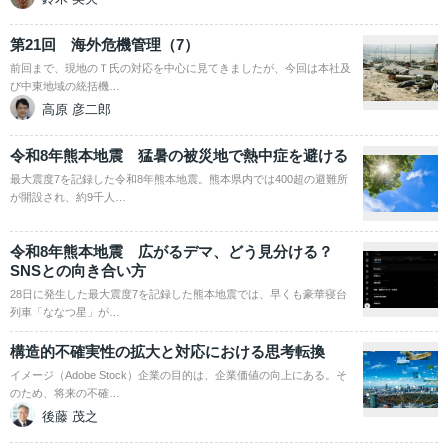
第21回 海外危機管理（7）
前回まで、現地のＴ氏の対応を中心に見てきましたが、今回は本社及
び中東地域の統括機…
高原 彦二郎
令和8年熊本地震 猛暑の被災地で熱中症を避ける
最大震度7を記録した令和8年熊本地震。熊本県内では400超の避難所
が開設され、約9千人…
令和8年熊本地震 広がるデマ、どう見分ける？
SNSとの向き合い方
28日に発生した最大震度7を記録した熊本地震では、早くも豪華寝台
列車「ななつ星」が…
構造的不確実性の拡大と対応における思考転換
イメージ（Adobe Stock）企業の目的は、企業価値の向上にある。そ
のため、将来の不確…
後藤 茂之