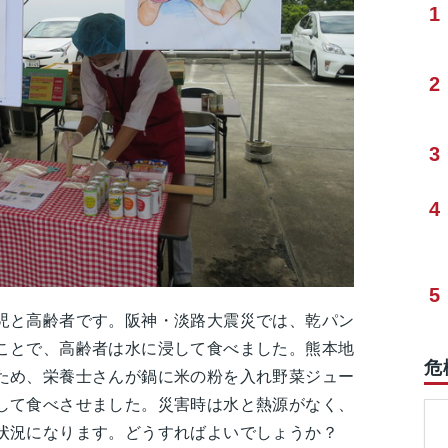
1
2
3
4
5
児と高齢者です。阪神・淡路大震災では、乾パン
ことで、高齢者は水に浸して食べました。熊本地
危
ため、栄養士さんが鍋に米の粉を入れ野菜ジュー
して食べさせました。災害時は水と熱源がなく、
状況になります。どうすればよいでしょうか？