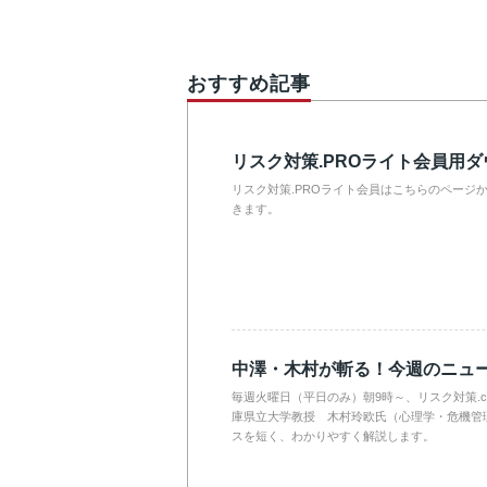
おすすめ記事
リスク対策.PROライト会員用
リスク対策.PROライト会員はこちらのページ
きます。
中澤・木村が斬る！今週のニュ
毎週火曜日（平日のみ）朝9時～、リスク対策.
庫県立大学教授 木村玲欧氏（心理学・危機管
スを短く、わかりやすく解説します。