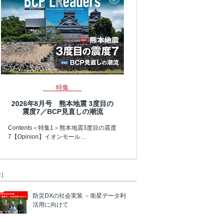
特集
2026年8月号 熊本地震 3度目の
震度7／BCP見直しの潮流
Contents＜特集1＞熊本地震3度目の震度
7【Opinion】イオンモール…
R】
防災DXの社会実装 －衛星データ利
活用に向けて