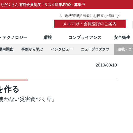
りだくさん 有料会員制度「リスク対策.PRO」募集中
危機管理担当者にお役立ち情報
メルマガ・会員登録のご案内
T・テクノロジー
環境
コンプライアンス
安全衛生
動向調査
事例から学ぶ
インタビュー
ニュープロダクツ
連載・コ
2019/09/10
を作る
使わない災害食づくり」