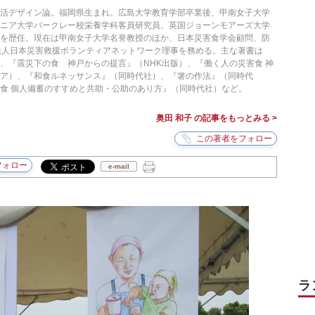
生活デザイン論。福岡県生まれ。広島大学教育学部卒業後、甲南女子大学
ルニア大学バークレー校栄養学科客員研究員、英国ジョーンモアーズ大学
どを歴任。現在は甲南女子大学名誉教授のほか、日本災害食学会顧問、防
法人日本災害救援ボランティアネットワーク理事を務める。主な著書は
、『震災下の食 神戸からの提言』（NHK出版）、『働く人の災害食 神
ア）、『和食ルネッサンス』（同時代社）、『箸の作法』（同時代
食 個人備蓄のすすめと共助・公助のあり方』（同時代社）など。
奥田 和子 の記事をもっとみる >
e-mail
ラ