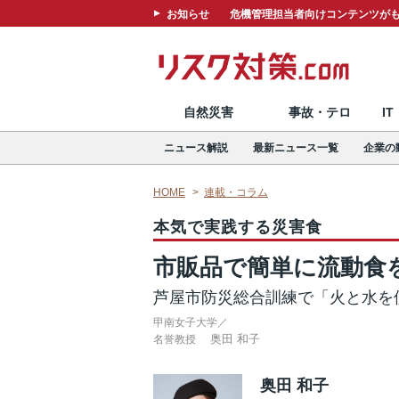
お知らせ
危機管理担当者向けコンテンツがも
自然災害
事故・テロ
I
ニュース解説
最新ニュース一覧
企業の
HOME
連載・コラム
本気で実践する災害食
市販品で簡単に流動食
芦屋市防災総合訓練で「火と水を
甲南女子大学／
奥田 和子
名誉教授
奥田 和子