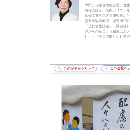
専門は災害食危機管理、食
教授のほか、米国カリフォ
食物栄養学科客員研究員な
災安全協会顧問、認定NPO
『現代食生活論』（講談社）
戸からの伝言』（編集工房ノ
社）、『本気で取り組む災害