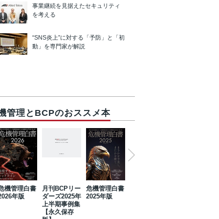
事業継続を見据えたセキュリティ
を考える
“SNS炎上”に対する「予防」と「初
動」を専門家が解説
機管理とBCPのおススメ本
危機管理白書
月刊BCPリー
危機管理白書
2023年防災・
危機管理白書
2026年版
ダーズ2025年
2025年版
BCP・リスク
2024年版
上半期事例集
マネジメント
【永久保存
事例集【永久