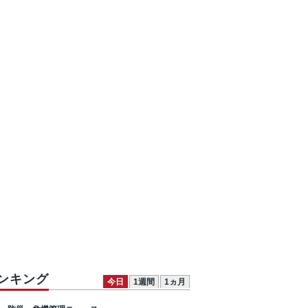
ンキング
今日
1週間
1ヵ月