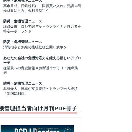
防災・危機管理ニュース
高市首相、日銀総裁に「国債買い入れ」要請＝積
極財政にらみ、金利抑制狙う
防災・危機管理ニュース
線路爆破、ロシア関与か＝ウクライナ人協力者を
特定―ポーランド
防災・危機管理ニュース
消防指令と無線の接続仕様公開し競争を
あなたの会社の危機対応力を鍛える新しいアプロ
ーチ
従業員への脅威情報 × 判断基準づくり × 組織防
衛
防災・危機管理ニュース
為替介入、日本が支援要請＝トランプ米大統領
「米国に利益」
機管理担当者向け月刊PDF冊子