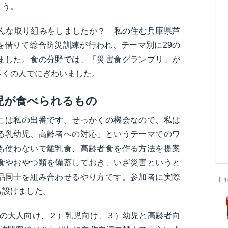
ょう。
どんな取り組みをしましたか？ 私の住む兵庫県芦
を借りて総合防災訓練が行われ、テーマ別に29の
ました。食の分野では、「災害食グランプリ」が
多くの人でにぎわいました。
児が食べられるもの
こは私の出番です。せっかくの機会なので、私は
る乳幼児、高齢者への対応」というテーマでのワ
も使わないで離乳食、高齢者食を作る方法を提案
食やおやつ類を備蓄しておき、いざ災害というと
品同士を組み合わせるやり方です。参加者に実際
【P
も設けました。
通の大人向け、２）乳児向け、３）幼児と高齢者向