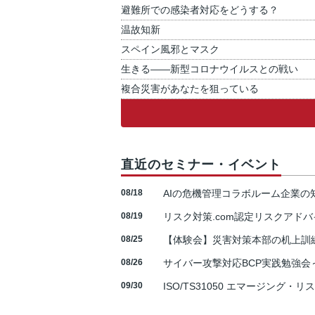
避難所での感染者対応をどうする？
温故知新
スペイン風邪とマスク
生きる――新型コロナウイルスとの戦い
複合災害があなたを狙っている
直近のセミナー・イベント
08/18
AIの危機管理コラボルーム企業
08/19
リスク対策.com認定リスクアドバ
08/25
【体験会】災害対策本部の机上訓
08/26
サイバー攻撃対応BCP実践勉強会～N
09/30
ISO/TS31050 エマージング・リ