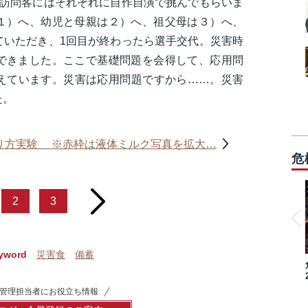
、訪問客にはそれぞれに自作自演で挑んでもらいま
１）へ、幼児と母親は２）へ、祖父母は３）へ、
ていただき、1回目が終わったら選手交代。災害時
できました。ここで基礎問題を会得して、応用問
えています。災害は応用問題ですから……。災害
た。
り方実験 ※赤枠は液体ミルク写真を拡大…
危
next
2
3
yword
災害食
備蓄
管理担当者にお役立ち情報