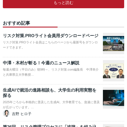
もっと読む
おすすめ記事
リスク対策.PROライト会員用ダウンロードページ
リスク対策.PROライト会員はこちらのページから最新号をダウンロ
ードできます。
中澤・木村が斬る！今週のニュース解説
毎週火曜日（平日のみ）朝9時～、リスク対策.com編集長 中澤幸介
と兵庫県立大学教授…
生成AIで就活の進路相談も、大学生の利用実態を
探る
2025年ごろから本格的に普及した生成AI。大学教育でも、急速に普及
が広がっています。…
吉野 ヒロ子
第26回 リスク管理プロセスに「追跡」を組み込