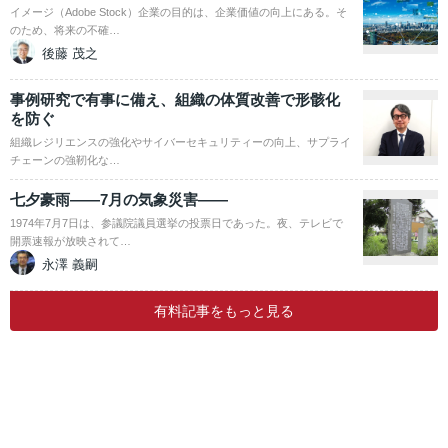
イメージ（Adobe Stock）企業の目的は、企業価値の向上にある。そ
のため、将来の不確…
後藤 茂之
事例研究で有事に備え、組織の体質改善で形骸化
を防ぐ
組織レジリエンスの強化やサイバーセキュリティーの向上、サプライ
チェーンの強靭化な…
七夕豪雨――7月の気象災害――
1974年7月7日は、参議院議員選挙の投票日であった。夜、テレビで
開票速報が放映されて…
永澤 義嗣
有料記事をもっと見る