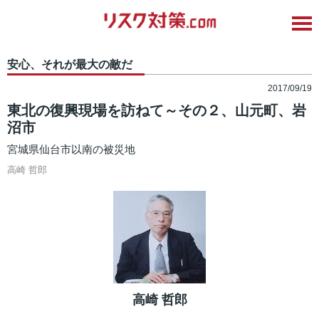
安心、それが最大の敵だ
2017/09/19
東北の復興現場を訪ねて～その２、山元町、岩
沼市
宮城県仙台市以南の被災地
高崎 哲郎
高崎 哲郎