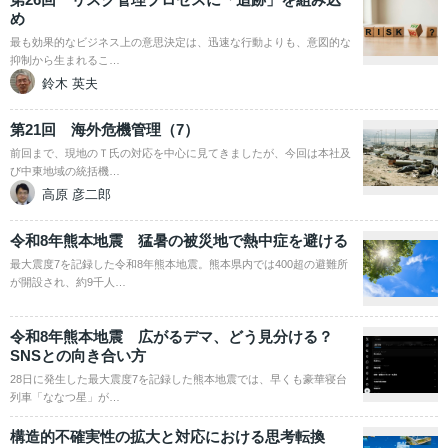
め
最も効果的なビジネス上の意思決定は、迅速な行動よりも、意図的な
抑制から生まれるこ…
鈴木 英夫
第21回 海外危機管理（7）
前回まで、現地のＴ氏の対応を中心に見てきましたが、今回は本社及
び中東地域の統括機…
高原 彦二郎
令和8年熊本地震 猛暑の被災地で熱中症を避ける
最大震度7を記録した令和8年熊本地震。熊本県内では400超の避難所
が開設され、約9千人…
令和8年熊本地震 広がるデマ、どう見分ける？
SNSとの向き合い方
28日に発生した最大震度7を記録した熊本地震では、早くも豪華寝台
列車「ななつ星」が…
構造的不確実性の拡大と対応における思考転換