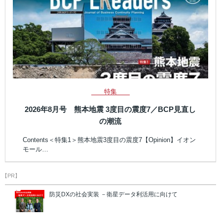
特集
2026年8月号 熊本地震 3度目の震度7／BCP見直し
の潮流
Contents＜特集1＞熊本地震3度目の震度7【Opinion】イオン
モール…
【PR】
防災DXの社会実装 －衛星データ利活用に向けて