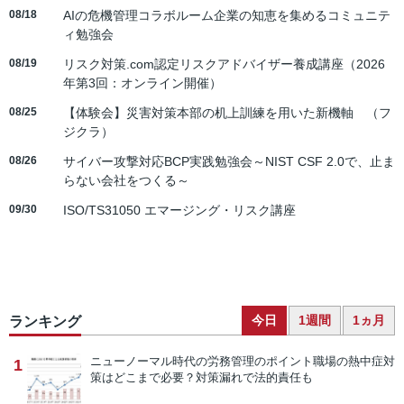
08/18
AIの危機管理コラボルーム企業の知恵を集めるコミュニテ
ィ勉強会
08/19
リスク対策.com認定リスクアドバイザー養成講座（2026
年第3回：オンライン開催）
08/25
【体験会】災害対策本部の机上訓練を用いた新機軸 （フ
ジクラ）
08/26
サイバー攻撃対応BCP実践勉強会～NIST CSF 2.0で、止ま
らない会社をつくる～
09/30
ISO/TS31050 エマージング・リスク講座
今日
1週間
1ヵ月
ランキング
ニューノーマル時代の労務管理のポイント
職場の熱中症対
1
策はどこまで必要？対策漏れで法的責任も