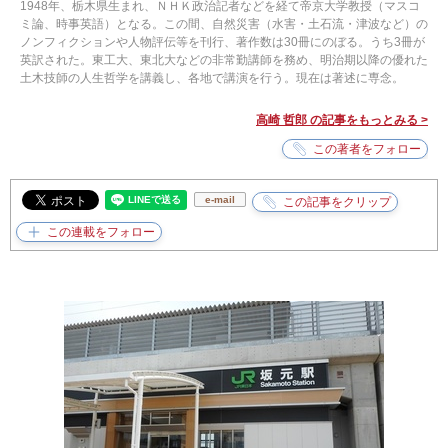
1948年、栃木県生まれ、ＮＨＫ政治記者などを経て帝京大学教授（マスコ
ミ論、時事英語）となる。この間、自然災害（水害・土石流・津波など）の
ノンフィクションや人物評伝等を刊行、著作数は30冊にのぼる。うち3冊が
英訳された。東工大、東北大などの非常勤講師を務め、明治期以降の優れた
土木技師の人生哲学を講義し、各地で講演を行う。現在は著述に専念。
高崎 哲郎 の記事をもっとみる >
e-mail