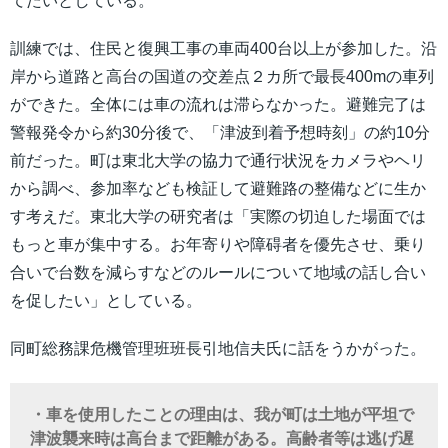
てたいとしている。
訓練では、住民と復興工事の車両400台以上が参加した。沿
岸から道路と高台の国道の交差点２カ所で最長400mの車列
ができた。全体には車の流れは滞らなかった。避難完了は
警報発令から約30分後で、「津波到着予想時刻」の約10分
前だった。町は東北大学の協力で通行状況をカメラやヘリ
から調べ、参加率なども検証して避難路の整備などに生か
す考えだ。東北大学の研究者は「実際の切迫した場面では
もっと車が集中する。お年寄りや障碍者を優先させ、乗り
合いで台数を減らすなどのルールについて地域の話し合い
を促したい」としている。
同町総務課危機管理班班長引地信夫氏に話をうかがった。
・車を使用したことの理由は、我が町は土地が平坦で
津波襲来時は高台まで距離がある。高齢者等は逃げ遅