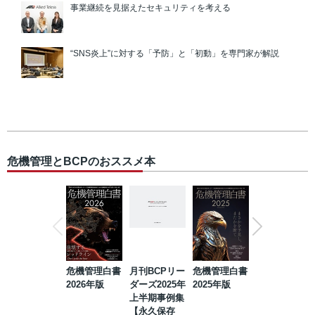
事業継続を見据えたセキュリティを考える
“SNS炎上”に対する「予防」と「初動」を専門家が解説
危機管理とBCPのおススメ本
危機管理白書
月刊BCPリー
危機管理白書
2023年防災・
2026年版
ダーズ2025年
2025年版
BCP・リスク
上半期事例集
マネジメント
【永久保存
事例集【永久