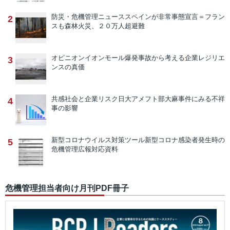
防災・危機管理ニュース
スペインが非常事態宣言＝フラン
2
スも森林火災、２０万人超避難
オピニオン
イオンモール爆発事故から考える企業レジリエ
3
ンスの真価
共感社会と企業リスク
日大アメフト部大麻事件にみる不祥
4
事の影響
新型コロナウイルス対策ツール
新型コロナ感染者発生時の
5
危機管理広報対応資料
危機管理担当者向け月刊PDF冊子