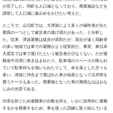
が完了した。同町も人口減となっており、商業施設などを
誘致して人口減に歯止めをかけたい考えだ。
ところで、山元町では、大津波により多くの犠牲者が出た
要因の一つとして被災者の逃げ遅れがあった、と分析し
た。従来、津波避難は徒歩が原則だが、高台が遠く高齢者
の多い地域では車での避難がより現実的だ。事実、東日本
大震災では車で逃げたという被災者が少なくない。だが避
難途中渋滞に巻き込まれたり、駐車場のスペースが限られ
ていて駐車待ちを強いられたりして、命を落とした方々も
多い。津波に沖合まで運ばれた車が凶器となって沿岸部を
襲うケースもあった。廃棄物となった車の無残な山はおな
じみの光景である。
渋滞を防ぐため避難車の台数を抑え、いかに効率的に避難
するかを模索するため、車を使った訓練に取り組んでいる