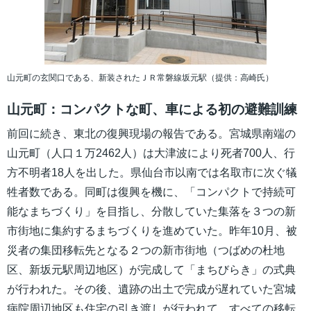
山元町の玄関口である、新装されたＪＲ常磐線坂元駅（提供：高崎氏）
山元町：コンパクトな町、車による初の避難訓練
前回に続き、東北の復興現場の報告である。宮城県南端の
山元町（人口１万2462人）は大津波により死者700人、行
方不明者18人を出した。県仙台市以南では名取市に次ぐ犠
牲者数である。同町は復興を機に、「コンパクトで持続可
能なまちづくり」を目指し、分散していた集落を３つの新
市街地に集約するまちづくりを進めていた。昨年10月、被
災者の集団移転先となる２つの新市街地（つばめの杜地
区、新坂元駅周辺地区）が完成して「まちびらき」の式典
が行われた。その後、遺跡の出土で完成が遅れていた宮城
病院周辺地区も住宅の引き渡しが行われて、すべての移転