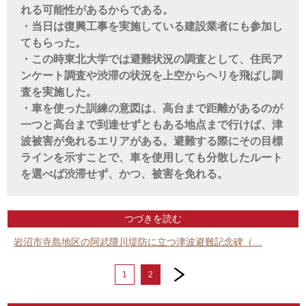
れる可能性があるからである。
・当日は復興工事を実施している建設業者にも参加し
てもらった。
・この時東北大学では避難状況の調査として、住民ア
ンケート調査や渋滞の状況を上空からヘリを飛ばし調
査を実施した。
・車を使った訓練の意図は、高台まで距離があるのが
一つと高台まで到達せずともある地点まで行けば、津
波被害が免れるエリアがある。避難する際にその目標
ラインを示すことで、車を使用しても分散したルート
を選べば渋滞せず、かつ、被害を免れる。
つづきを読む
岩沼市寺島地区の阿武隈川堤防に立つ津波避難記念碑（…
next
1
2