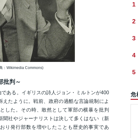
1
2
3
4
imedia Commons)
5
部批判～
である。イギリスの詩人ジョン・ミルトンが400
危
訴えたように。戦前、政府の過酷な言論統制によ
とした。その時、敢然として軍部の横暴を批判
新聞社やジャーナリストは決して多くはない（新
おり発行部数を増やしたことも歴史的事実であ