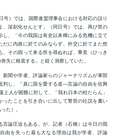
1日号）では、国際連盟理事会における対応の誤り
よ、深刻化せんとす」（同日号）では、再び世の
示し、「今の我国は有史以来稀にみる危機に立て
ただに内政に於てのみならず、外交に於てまた然
も、その因って来る所を尋ぬれば、畢竟（ひっき
の喪失に根底する」と鋭く洞察していた。
、新聞や学者、評論家らのジャーナリズムが軍部
批判し、「真に国を愛する道―言論の自由を佐興
日蓮上人が困難に対して、「我れ日本の柱たらん」
かったことを引き合いに出して警世の社説を書い
あった）。
る言論圧迫もある。が、記者（石橋）は今日の我
自由を失った最も大なる理由は我が学者、評論