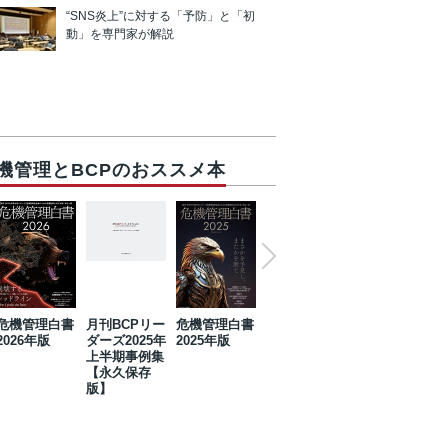
“SNS炎上”に対する「予防」と「初
動」を専門家が解説
機管理とBCPのおススメ本
危機管理白書
月刊BCPリー
危機管理白書
2023年防災・
危機管理白書
2026年版
ダーズ2025年
2025年版
BCP・リスク
2024年版
上半期事例集
マネジメント
【永久保存
事例集【永久
版】
保存版】