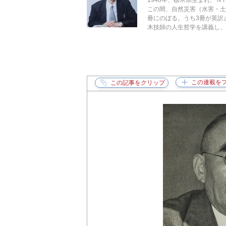
1948年、栃木県生まれ、
この間、自然災害（水害・土
冊にのぼる。うち3冊が英訳
木技師の人生哲学を講義し、