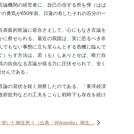
言論機関の経営者に、自己の信ずる所を憚（はば
の勇気が650年前、日蓮の有したそれの百分の一
。
在表面的世論に迎合さえして、心にもなき言論を
かに察せられる。最近の我国は、実に恐るべき非
んでもない事態に立ち至らんとする危機に臨んで
ぐ）らす方法は、若（も）しありとせば、唯だ自
其の自由なる言論が或る力に圧伏せられて、全く
何せんである」
言論の屈伏を鋭く洞察したのである。「東洋経済
政府批判などの工夫をこらし戦時下も存在を続け
突いた桐生悠々（出典：Wikipedia）桐生…