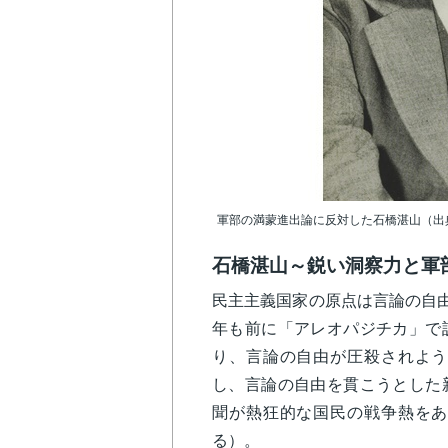
軍部の満蒙進出論に反対した石橋湛山（出典：Wik
石橋湛山～鋭い洞察力と軍
民主主義国家の原点は言論の自由
年も前に「アレオパジチカ」で
り、言論の自由が圧殺されよう
し、言論の自由を貫こうとした
聞が熱狂的な国民の戦争熱をあ
る）。