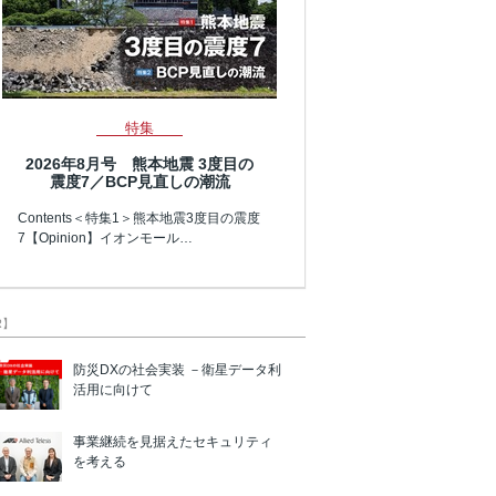
特集
2026年8月号 熊本地震 3度目の
震度7／BCP見直しの潮流
Contents＜特集1＞熊本地震3度目の震度
7【Opinion】イオンモール…
R】
防災DXの社会実装 －衛星データ利
活用に向けて
事業継続を見据えたセキュリティ
を考える