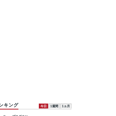
ンキング
今日
1週間
1ヵ月