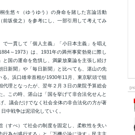
桐生悠々（ゆうゆう）の身命を賭した言論活動
（前坂俊之）を参考にし、一部引用して考えてみ
）で一貫して「個人主義」「小日本主義」を唱え
84～1973）は、1931年の満州事変勃発に際し
」と国の運命を危惧し、満蒙放棄論を主張し続け
朝日新聞」や「毎日新聞」と比べても、湛山の先
る。浜口雄幸首相が1930年11月、東京駅頭で狙
相代理となったが、翌年２月３日の衆院予算総会
【P
た。この時、湛山は「国を挙げて非合法化せんと
を掲げ、議会だけでなく社会全体の非合法化の方が著
。日中戦争は泥沼化していく。
総（すべ）て社会の制度を固定し、柔軟性を失い
力行為が盛行する」と「万機公論に決す」民主主