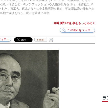
ＮＨＫ政治記者などを経て帝京大学教授（マスコミ論、時事英語）となる。
石流・津波など）のノンフィクションや人物評伝等を刊行、著作数は30
された。東工大、東北大などの非常勤講師を務め、明治期以降の優れた土
各地で講演を行う。現在は著述に専念。
高崎 哲郎 の記事をもっとみる >
e-mail
ラ