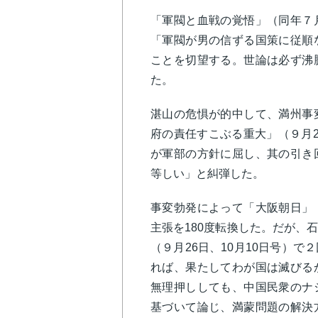
「軍閥と血戦の覚悟」（同年７
「軍閥が男の信ずる国策に従順
ことを切望する。世論は必ず沸
た。
湛山の危惧が的中して、満州事
府の責任すこぶる重大」（９月
が軍部の方針に屈し、其の引き
等しい」と糾弾した。
事変勃発によって「大阪朝日」
主張を180度転換した。だが、
（９月26日、10月10日号）
れば、果たしてわが国は滅びる
無理押ししても、中国民衆のナ
基づいて論じ、満蒙問題の解決