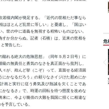
二次若槻内閣が発足する。「近代の世相ただ事なら
世相はほとんど乱世に等しい」と憂慮し、「国はい
い。世の中に道義を無視する程怖いものはない。
為すか分からぬ。記者（石橋）は、近来の世相を
危
」と警告した。
の陥れる絶大の危険思想」（同年５月２日号）に
階級の無責任と勇気のなさを真正面から批判し、
人々が、殆んど挙（こぞ）って、直面せる経済困
うにかなるだろう』の頼りなさイジけた慰めにか
計画と実行に従う勇気及び熱誠を欠くことであ
にかなるさ』で、時運の回転を待つ態度を改めな
将来に、今より幾倍の大難を我国に招くに相違な
命を予言している。