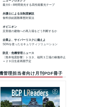
ニュープロダクツ
最大6～8時間発光する高性能蓄光テープ
弁護士による法制度解説
食料供給困難事態対策法
オピニオン
災害後の建物への再入場をどう判断するか
企業よ、サイバーリスクに備えよ
SDNを使ったセキュリティソリューション
防災・危機管理ニュース
〔熊本地震影響〕トヨタ、福岡３工場の稼働停止
＝２９日生産再開予定
機管理担当者向け月刊PDF冊子