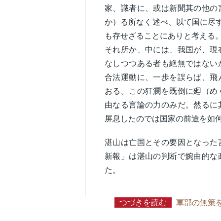
家、識者に、或は新聞其の他の
か）る所なく述べ、以て国に尽す
も存せざることにありと考える
それ所か、中には、我国が、現
なしつつある者も絶無ではない
合法運動に、一歩を誤らば、飛
おる。この狂瀾を既倒に廻（め
由なる言論の力のみだ。然るに
屏息したのでは国家の前途を如
湛山は亡国とその要因となった
新報」は湛山の判断で婉曲的な
た。
つづきを読む
軍部の無策を