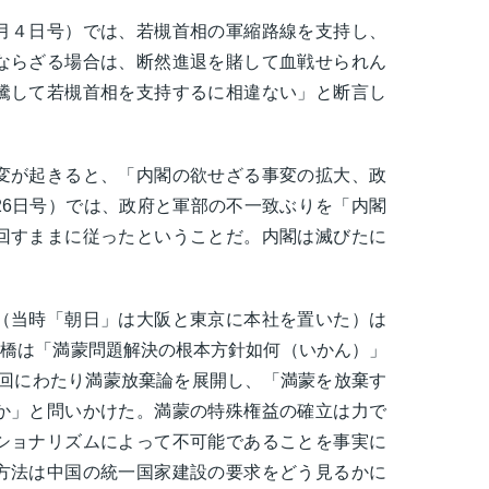
月４日号）では、若槻首相の軍縮路線を支持し、
ならざる場合は、断然進退を賭して血戦せられん
騰して若槻首相を支持するに相違ない」と断言し
変が起きると、「内閣の欲せざる事変の拡大、政
26日号）では、政府と軍部の不一致ぶりを「内閣
回すままに従ったということだ。内閣は滅びたに
（当時「朝日」は大阪と東京に本社を置いた）は
石橋は「満蒙問題解決の根本方針如何（いかん）」
で２回にわたり満蒙放棄論を展開し、「満蒙を放棄す
か」と問いかけた。満蒙の特殊権益の確立は力で
ショナリズムによって不可能であることを事実に
方法は中国の統一国家建設の要求をどう見るかに