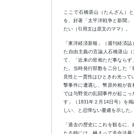
ここで石橋湛山（たんざん）と
を、好著「太平洋戦争と新聞」
たい（引用文は原文のママ）。
「東洋経済新報」（週刊経済誌
た自由主義の言論人石橋湛山（18
て、「近来の世相ただ事ならず
た。当時発行部数を二分した「
見性と一貫性はひときわ光ってい
撃事件に遭遇し、幣原外相が首
では与野党の乱闘事件が起こっ
す」（1931年２月14日号）
しい、と忌憚ない憂慮を示した
「過去の歴史にこれを観るに、
たる時には、極まって非合法暴