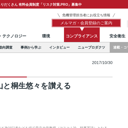
りだくさん 有料会員制度「リスク対策.PRO」募集中
危機管理担当者にお役立ち情報
メルマガ・会員登録のご案内
T・テクノロジー
環境
コンプライアンス
安全衛生
動向調査
事例から学ぶ
インタビュー
ニュープロダクツ
連載・コ
2017/10/30
山と桐生悠々を讃える