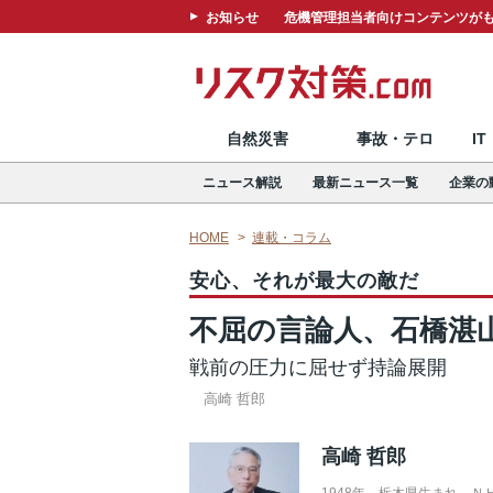
お知らせ
危機管理担当者向けコンテンツがも
自然災害
事故・テロ
I
ニュース解説
最新ニュース一覧
企業の
HOME
連載・コラム
安心、それが最大の敵だ
不屈の言論人、石橋湛
戦前の圧力に屈せず持論展開
高崎 哲郎
高崎 哲郎