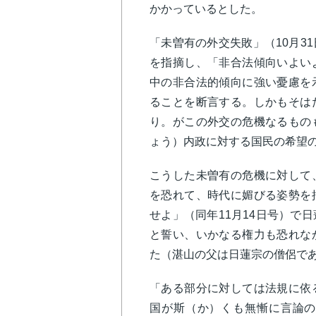
かかっているとした。
「未曽有の外交失敗」（10月3
を指摘し、「非合法傾向いよい
中の非合法的傾向に強い憂慮を
ることを断言する。しかもそは
り。がこの外交の危機なるもの
ょう）内政に対する国民の希望
こうした未曽有の危機に対して
を恐れて、時代に媚びる姿勢を
せよ」（同年11月14日号）で
と誓い、いかなる権力も恐れな
た（湛山の父は日蓮宗の僧侶で
「ある部分に対しては法規に依
国が斯（か）くも無慚に言論の