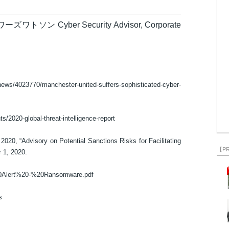
Cyber Security Advisor, Corporate
/4023770/manchester-united-suffers-sophisticated-cyber-
ts/2020-global-threat-intelligence-report
20, “Advisory on Potential Sanctions Risks for Facilitating
【P
 1, 2020.
20Alert%20-%20Ransomware.pdf
s