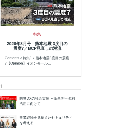
特集
2026年8月号 熊本地震 3度目の
震度7／BCP見直しの潮流
Contents＜特集1＞熊本地震3度目の震度
7【Opinion】イオンモール…
R】
防災DXの社会実装 －衛星データ利
活用に向けて
事業継続を見据えたセキュリティ
を考える