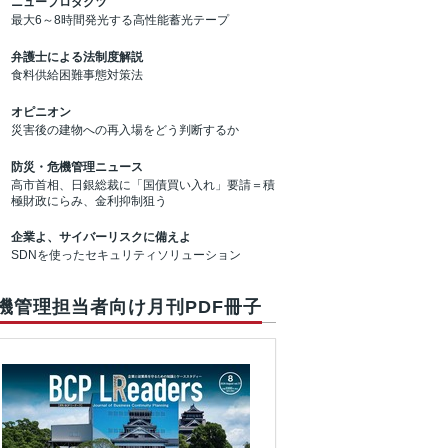
ニュープロダクツ
最大6～8時間発光する高性能蓄光テープ
弁護士による法制度解説
食料供給困難事態対策法
オピニオン
災害後の建物への再入場をどう判断するか
防災・危機管理ニュース
高市首相、日銀総裁に「国債買い入れ」要請＝積
極財政にらみ、金利抑制狙う
企業よ、サイバーリスクに備えよ
SDNを使ったセキュリティソリューション
機管理担当者向け月刊PDF冊子