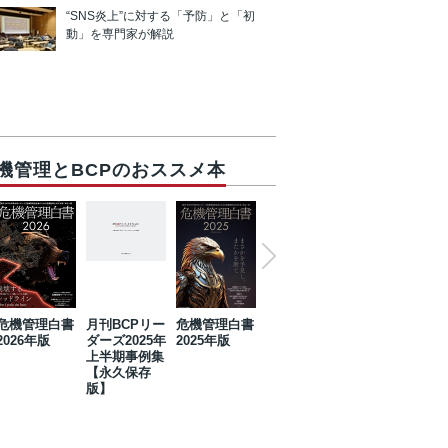
“SNS炎上”に対する「予防」と「初
動」を専門家が解説
機管理とBCPのおススメ本
危機管理白書
月刊BCPリー
危機管理白書
2023年防災・
危機管理白書
2026年版
ダーズ2025年
2025年版
BCP・リスク
2024年版
上半期事例集
マネジメント
【永久保存
事例集【永久
版】
保存版】