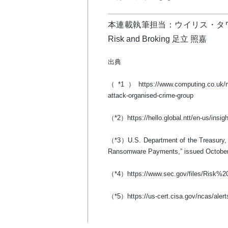
本連載執筆担当：ウイリス・タワーズワトソン 
Risk and Broking 足立 照嘉
出典
（*1）https://www.computing.co.uk/news
attack-organised-crime-group
（*2）https://hello.global.ntt/en-us/insigh
（*3）U.S. Department of the Treasury, 20
Ransomware Payments,” issued October
（*4）https://www.sec.gov/files/Risk%
（*5）https://us-cert.cisa.gov/ncas/alert