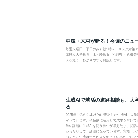
中澤・木村が斬る！今週のニュ
毎週火曜日（平日のみ）朝9時～、リスク対策.
庫県立大学教授 木村玲欧氏（心理学・危機管
スを短く、わかりやすく解説します。
生成AIで就活の進路相談も、大
る
2025年ごろから本格的に普及した生成AI。大
がっています。積極的に活用して成果を挙げて
学の課題に生成AIを使う学生が増えたり、就活
われたりして、話題になっています。実際、大
のように生成AIサービスを使っているのでしょ