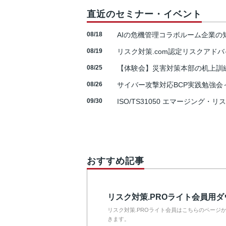
直近のセミナー・イベント
08/18
AIの危機管理コラボルーム企業
08/19
リスク対策.com認定リスクアドバ
08/25
【体験会】災害対策本部の机上訓
08/26
サイバー攻撃対応BCP実践勉強会～N
09/30
ISO/TS31050 エマージング・リ
おすすめ記事
リスク対策.PROライト会員用
リスク対策.PROライト会員はこちらのページ
きます。