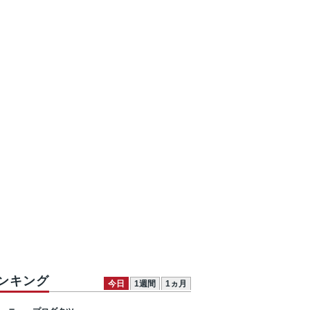
ンキング
今日
1週間
1ヵ月