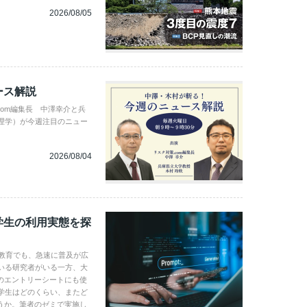
2026/08/05
ース解説
com編集長 中澤幸介と兵
理学）が今週注目のニュー
2026/08/04
学生の利用実態を探
学教育でも、急速に普及が広
いる研究者がいる一方、大
のエントリーシートにも使
学生はどのくらい、またど
うか。筆者のゼミで実施し