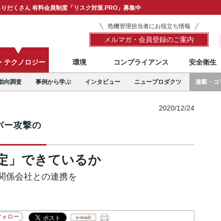
りだくさん 有料会員制度「リスク対策.PRO」募集中
危機管理担当者にお役立ち情報
メルマガ・会員登録のご案内
T・テクノロジー
環境
コンプライアンス
安全衛生
動向調査
事例から学ぶ
インタビュー
ニュープロダクツ
連載・コ
2020/12/24
バー攻撃の
定」できているか
関係会社との連携を
e-mail