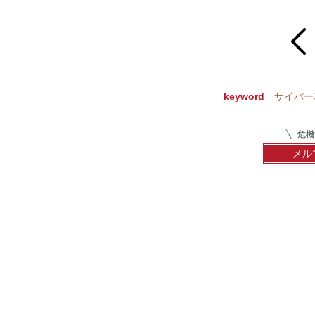
prev
keyword
サイバー
危機
メル