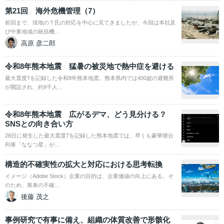
第21回 海外危機管理（7）
前回まで、現地のＴ氏の対応を中心に見てきましたが、今回は本社及
び中東地域の統括機…
高原 彦二郎
令和8年熊本地震 猛暑の被災地で熱中症を避ける
最大震度7を記録した令和8年熊本地震。熊本県内では400超の避難所
が開設され、約9千人…
令和8年熊本地震 広がるデマ、どう見分ける？
SNSとの向き合い方
28日に発生した最大震度7を記録した熊本地震では、早くも豪華寝台
列車「ななつ星」が…
構造的不確実性の拡大と対応における思考転換
イメージ（Adobe Stock）企業の目的は、企業価値の向上にある。そ
のため、将来の不確…
後藤 茂之
事例研究で有事に備え、組織の体質改善で形骸化