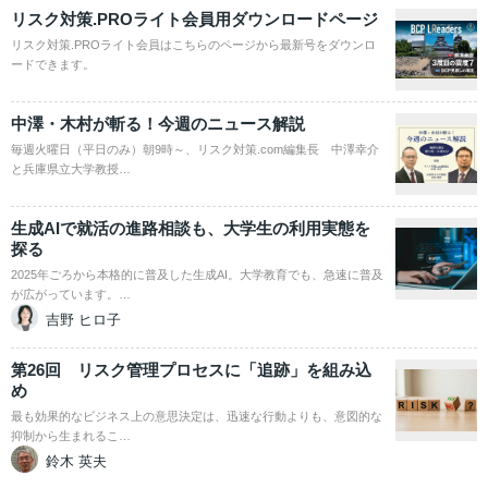
リスク対策.PROライト会員用ダウンロードページ
リスク対策.PROライト会員はこちらのページから最新号をダウンロ
ードできます。
中澤・木村が斬る！今週のニュース解説
毎週火曜日（平日のみ）朝9時～、リスク対策.com編集長 中澤幸介
と兵庫県立大学教授…
生成AIで就活の進路相談も、大学生の利用実態を
探る
2025年ごろから本格的に普及した生成AI。大学教育でも、急速に普及
が広がっています。…
吉野 ヒロ子
第26回 リスク管理プロセスに「追跡」を組み込
め
最も効果的なビジネス上の意思決定は、迅速な行動よりも、意図的な
抑制から生まれるこ…
鈴木 英夫