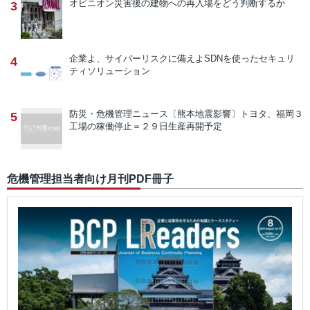
オピニオン
災害後の建物への再入場をどう判断するか
3
企業よ、サイバーリスクに備えよ
SDNを使ったセキュリ
4
ティソリューション
防災・危機管理ニュース
〔熊本地震影響〕トヨタ、福岡３
5
工場の稼働停止＝２９日生産再開予定
危機管理担当者向け月刊PDF冊子