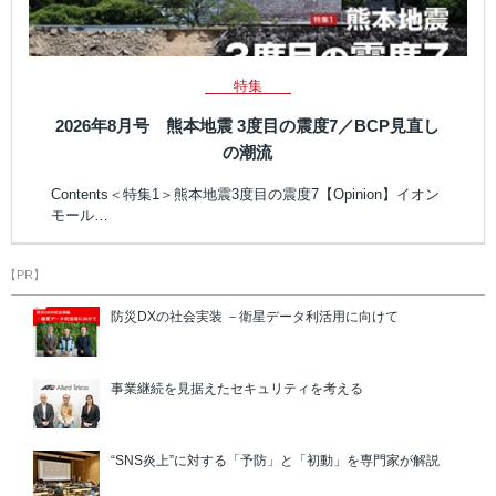
特集
2026年8月号 熊本地震 3度目の震度7／BCP見直し
の潮流
Contents＜特集1＞熊本地震3度目の震度7【Opinion】イオン
モール…
【PR】
防災DXの社会実装 －衛星データ利活用に向けて
事業継続を見据えたセキュリティを考える
“SNS炎上”に対する「予防」と「初動」を専門家が解説