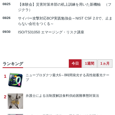
08/25
【体験会】災害対策本部の机上訓練を用いた新機軸 （フ
ジクラ）
08/26
サイバー攻撃対応BCP実践勉強会～NIST CSF 2.0で、止ま
らない会社をつくる～
09/30
ISO/TS31050 エマージング・リスク講座
今日
1週間
1ヵ月
ランキング
ニュープロダクツ
最大6～8時間発光する高性能蓄光テー
1
プ
弁護士による法制度解説
食料供給困難事態対策法
2