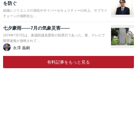
を防ぐ
組織レジリエンスの強化やサイバーセキュリティーの向上、サプライ
チェーンの強靭化な…
七夕豪雨――7月の気象災害――
1974年7月7日は、参議院議員選挙の投票日であった。夜、テレビで
開票速報が放映されて…
永澤 義嗣
有料記事をもっと見る