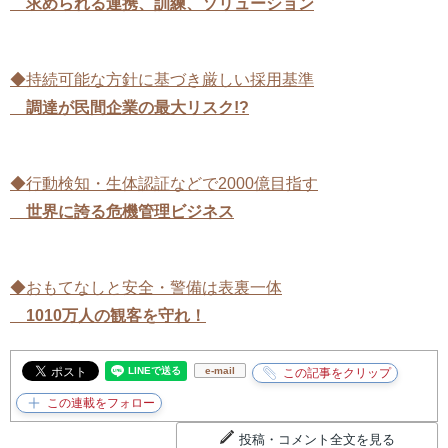
求められる連携、訓練、ソリューション
◆持続可能な方針に基づき厳しい採用基準
調達が民間企業の最大リスク!?
◆行動検知・生体認証などで2000億目指す
世界に誇る危機管理ビジネス
◆おもてなしと安全・警備は表裏一体
1010万人の観客を守れ！
e-mail
投稿・コメント全文を見る