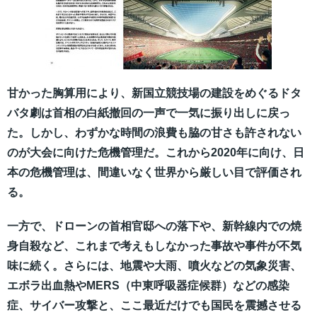
甘かった胸算用により、新国立競技場の建設をめぐるドタ
バタ劇は首相の白紙撤回の一声で一気に振り出しに戻っ
た。しかし、わずかな時間の浪費も脇の甘さも許されない
のが大会に向けた危機管理だ。これから2020年に向け、日
本の危機管理は、間違いなく世界から厳しい目で評価され
る。
一方で、ドローンの首相官邸への落下や、新幹線内での焼
身自殺など、これまで考えもしなかった事故や事件が不気
味に続く。さらには、地震や大雨、噴火などの気象災害、
エボラ出血熱やMERS（中東呼吸器症候群）などの感染
症、サイバー攻撃と、ここ最近だけでも国民を震撼させる