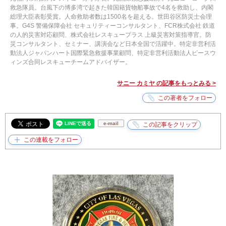
救急隊員。台風下の博多湾で起きた韓国籍貨物船事故で4名を救助し、内閣
総理大臣表彰受賞。人命救助者数は1500名を超える。世田谷区防災士会理
事。G4S 警備保障会社 セキュリティーコンサルタント、FCR株式会社 鉄道
の人的災害対応顧問、株式会社レスキュープラス 上級災害対策指導官。防
災コンサルタント、セミナー、講演会など日本全国で活躍中。特定非営利活
動法人ジャパンハート国際緊急救援事業顧問、特定非営利活動法人ピースウ
ィンズ合同レスキューチームアドバイザー。
サニー カミヤ の記事をもっとみる >
e-mail