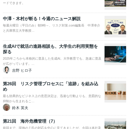
ードできます。
中澤・木村が斬る！今週のニュース解説
毎週火曜日（平日のみ）朝9時～、リスク対策.com編集長 中澤幸介
と兵庫県立大学教授…
生成AIで就活の進路相談も、大学生の利用実態を
探る
2025年ごろから本格的に普及した生成AI。大学教育でも、急速に普及
が広がっています。…
吉野 ヒロ子
第26回 リスク管理プロセスに「追跡」を組み込
め
最も効果的なビジネス上の意思決定は、迅速な行動よりも、意図的な
抑制から生まれるこ…
鈴木 英夫
第21回 海外危機管理（7）
前回まで、現地のＴ氏の対応を中心に見てきましたが、今回は本社及