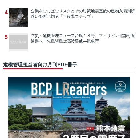
企業をむしばむリスクとその対策
地震直後の建物入場判断
4
迷いを断ち切る「二段階ステップ」
防災・危機管理ニュース
台風１８号、フィリピン北部付近
5
通過へ＝先島諸島は高波警戒―気象庁
危機管理担当者向け月刊PDF冊子