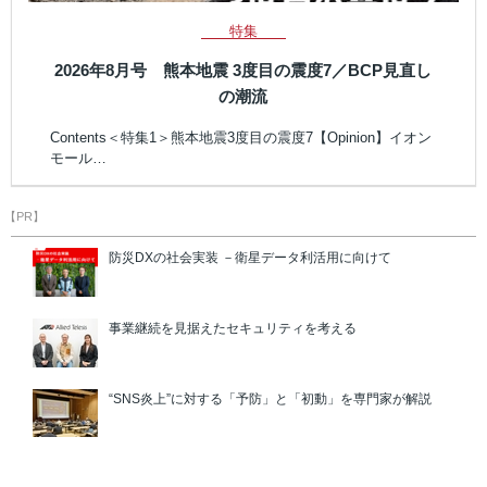
特集
2026年8月号 熊本地震 3度目の震度7／BCP見直し
の潮流
Contents＜特集1＞熊本地震3度目の震度7【Opinion】イオン
モール…
【PR】
防災DXの社会実装 －衛星データ利活用に向けて
事業継続を見据えたセキュリティを考える
“SNS炎上”に対する「予防」と「初動」を専門家が解説