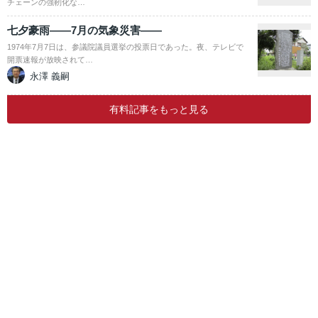
チェーンの強靭化な…
七夕豪雨――7月の気象災害――
1974年7月7日は、参議院議員選挙の投票日であった。夜、テレビで
開票速報が放映されて…
永澤 義嗣
有料記事をもっと見る