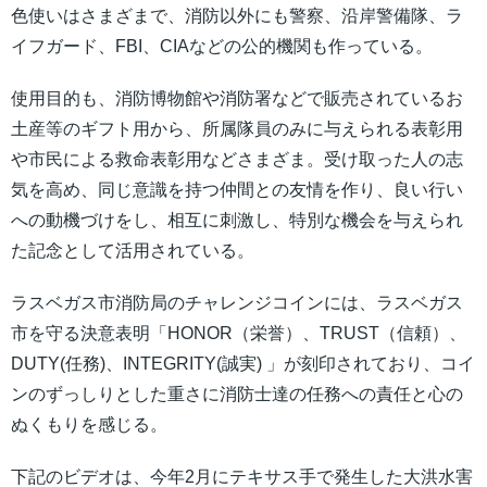
色使いはさまざまで、消防以外にも警察、沿岸警備隊、ラ
イフガード、FBI、CIAなどの公的機関も作っている。
使用目的も、消防博物館や消防署などで販売されているお
土産等のギフト用から、所属隊員のみに与えられる表彰用
や市民による救命表彰用などさまざま。受け取った人の志
気を高め、同じ意識を持つ仲間との友情を作り、良い行い
への動機づけをし、相互に刺激し、特別な機会を与えられ
た記念として活用されている。
ラスベガス市消防局のチャレンジコインには、ラスベガス
市を守る決意表明「HONOR（栄誉）、TRUST（信頼）、
DUTY(任務)、INTEGRITY(誠実) 」が刻印されており、コイ
ンのずっしりとした重さに消防士達の任務への責任と心の
ぬくもりを感じる。
下記のビデオは、今年2月にテキサス手で発生した大洪水害