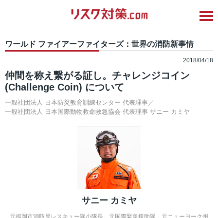
ワールド ファイアーファイターズ：世界の消防新事情
2018/04/18
仲間を称え繋がる証し。チャレンジコイン
(Challenge Coin) について
一般社団法人 日本防災教育訓練センター 代表理事／
一般社団法人 日本国際動物救命救急協会 代表理事
サニー カミヤ
サニー カミヤ
元福岡市消防局レスキュー隊小隊長。元国際緊急援助隊。元ニューヨーク州