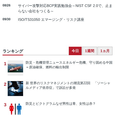
08/26
サイバー攻撃対応BCP実践勉強会～NIST CSF 2.0で、止ま
らない会社をつくる～
09/30
ISO/TS31050 エマージング・リスク講座
今日
1週間
1ヵ月
ランキング
防災・危機管理ニュース
エネルギー危機、守り固める中国
1
＝原油確保、燃料の輸出制限
新 世界のリスクマネジメントの潮流
第22回 「ソーシャ
2
ルメディア依存症」で訴訟が多発
防災とピクトグラム
なぜ男性は青、女性は赤？
3