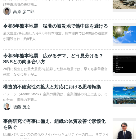
び中東地域の統括機…
高原 彦二郎
令和8年熊本地震 猛暑の被災地で熱中症を避ける
最大震度7を記録した令和8年熊本地震。熊本県内では400超の避難所
が開設され、約9千人…
令和8年熊本地震 広がるデマ、どう見分ける？
SNSとの向き合い方
28日に発生した最大震度7を記録した熊本地震では、早くも豪華寝台
列車「ななつ星」が…
構造的不確実性の拡大と対応における思考転換
イメージ（Adobe Stock）企業の目的は、企業価値の向上にある。そ
のため、将来の不確…
後藤 茂之
事例研究で有事に備え、組織の体質改善で形骸化
を防ぐ
組織レジリエンスの強化やサイバーセキュリティーの向上、サプライ