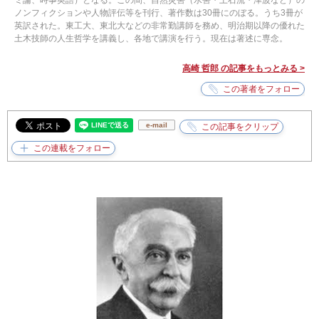
ミ論、時事英語）となる。この間、自然災害（水害・土石流・津波など）の
ノンフィクションや人物評伝等を刊行、著作数は30冊にのぼる。うち3冊が
英訳された。東工大、東北大などの非常勤講師を務め、明治期以降の優れた
土木技師の人生哲学を講義し、各地で講演を行う。現在は著述に専念。
高崎 哲郎 の記事をもっとみる >
e-mail