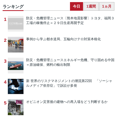
今日
1週間
1ヵ月
ランキング
防災・危機管理ニュース
〔熊本地震影響〕トヨタ、福岡３
1
工場の稼働停止＝２９日生産再開予定
事例から学ぶ
都水道局、五輪向けテロ対策本格化
2
防災・危機管理ニュース
エネルギー危機、守り固める中国
3
＝原油確保、燃料の輸出制限
新 世界のリスクマネジメントの潮流
第22回 「ソーシャ
4
ルメディア依存症」で訴訟が多発
オピニオン
災害後の建物への再入場をどう判断するか
5