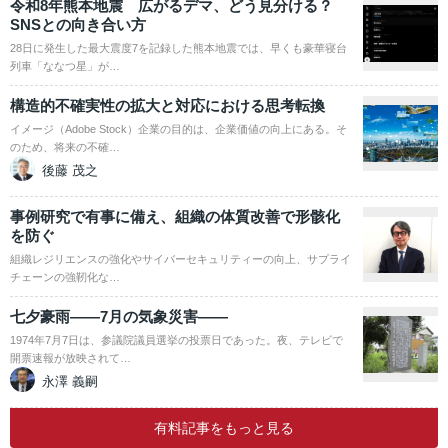
令和8年熊本地震 広がるデマ、どう見分ける？
SNSとの向き合い方
28日に発生した最大震度7を記録した熊本地震では、早くも豪華寝台
列車「ななつ星」が…
構造的不確実性の拡大と対応における思考転換
イメージ（Adobe Stock）企業の目的は、企業価値の向上にある。そ
のため、将来の不確…
後藤 茂之
事例研究で有事に備え、組織の体質改善で形骸化
を防ぐ
組織レジリエンスの強化やサイバーセキュリティーの向上、サプライ
チェーンの強靭化な…
七夕豪雨――7月の気象災害――
1974年7月7日は、参議院議員選挙の投票日であった。夜、テレビで
開票速報が放映されて…
永澤 義嗣
有料記事をもっと見る