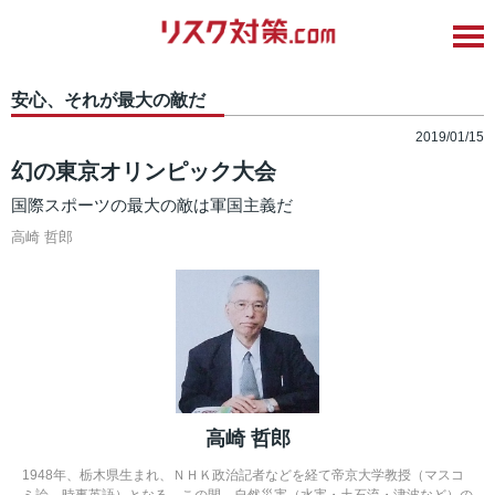
安心、それが最大の敵だ
2019/01/15
幻の東京オリンピック大会
国際スポーツの最大の敵は軍国主義だ
高崎 哲郎
高崎 哲郎
1948年、栃木県生まれ、ＮＨＫ政治記者などを経て帝京大学教授（マスコ