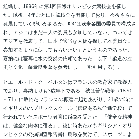
組織し、1896年に第1回国際オリンピック競技会を催し
た。以後、4年ごとに同競技会を開催しており、今後さらに
発展していく勢いがあるが、IOCは欧米各国の委員で構成さ
れ、アジアはまだ一人の委員も参加していない。ついては
アジアを代表して、日本で適当な人物を探して本委員会に
参加するように促してもらいたい」というものであった。
嘉納には寝耳に水の突然の依頼であった（以下「柔道の歴
史と文化」藤堂良明著を参考にし、一部引用する）。
ピエール・ド・クーベルタンはフランスの教育家で教養人
であり、嘉納よりも3歳年下である。彼は普仏戦争（1870
～71）に敗れたフランスの再建に起ちあがり、21歳の時に
イギリスのパブリックスクール（伝統ある私学進学校）で
行われていたスポーツ教育に感銘を受けた。「健全な精神
は、健全な肉体に宿る」。彼は時あたかもギリシア・オリ
ンピックの発掘調査報告書に刺激を受けて、スポーツによ