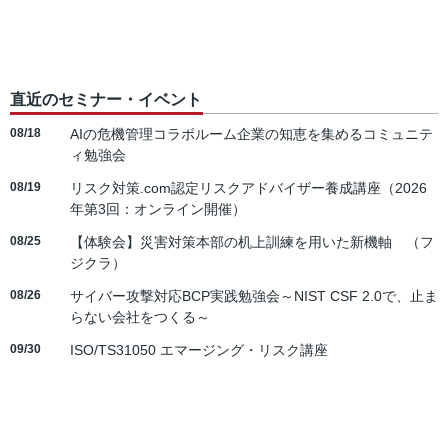
直近のセミナー・イベント
08/18
AIの危機管理コラボルーム企業の知恵を集めるコミュニテ
ィ勉強会
08/19
リスク対策.com認定リスクアドバイザー養成講座（2026
年第3回：オンライン開催）
08/25
【体験会】災害対策本部の机上訓練を用いた新機軸 （フ
ジクラ）
08/26
サイバー攻撃対応BCP実践勉強会～NIST CSF 2.0で、止ま
らない会社をつくる～
09/30
ISO/TS31050 エマージング・リスク講座