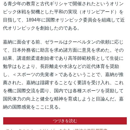
る青少年の教育と古代ギリシャで開催されたというオリン
ピック休戦を契機とした平和の実現（オリンピアード）を
目指して、1894年に国際オリンピック委員会を組織して近
代オリンピックを創始したのである。
嘉納に面会する前、ゼラールはクーベルタンの依頼に応じ
て、日本外務省に助言を求め諸方面に意見を求めた。その
結果、講道館柔道創始者であり高等師範校長として生徒に
勉学はもとより、長距離走や水泳などの近代体育を奨励
し、＜スポーツの先覚者＞であるということで、嘉納が推
薦された。嘉納は躊躇することなく要請を受け入れ、これ
を機に国際交流を図り、国内では各種スポーツを奨励して
国民体力の向上と健全な精神を育成しようと目論んだ。嘉
納の国際感覚をここに見る。
つづきを読む