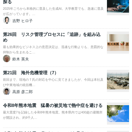
探る
2025年ごろから本格的に普及した生成AI。大学教育でも、急速に普及
が広がっています。…
吉野 ヒロ子
第26回 リスク管理プロセスに「追跡」を組み込
め
最も効果的なビジネス上の意思決定は、迅速な行動よりも、意図的な
抑制から生まれるこ…
鈴木 英夫
第21回 海外危機管理（7）
前回まで、現地のＴ氏の対応を中心に見てきましたが、今回は本社及
び中東地域の統括機…
高原 彦二郎
令和8年熊本地震 猛暑の被災地で熱中症を避ける
最大震度7を記録した令和8年熊本地震。熊本県内では400超の避難所
が開設され、約9千人…