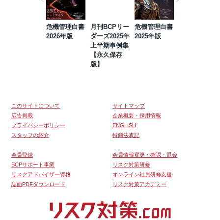
危機管理白書
月刊BCPリー
危機管理白書
2023年防災・
2026年版
ダーズ2025年
2025年版
BCP・リスク
上半期事例集
マネジメント
【永久保存
事例集【永久
版】
保存版】
このサイトについて
サイトマップ
広告掲載
企業概要・採用情報
プライバシーポリシー
ENGLISH
スタッフの紹介
特商法表記
会員登録
会員情報変更・確認・退会
BCPサポート事業
リスク対策研修
リスクアドバイザー資格
オンライン社員研修支援
誌面PDFダウンロード
リスク対策アカデミー