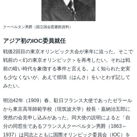
クーベルタン男爵（国立国会図書館資料）
アジア初のIOC委員就任
戦後2回目の東京オリンピック大会が来年に迫った。そこで
戦前の＜幻の東京オリンピック＞を再考したい。それは戦
前の暗い時代を象徴する事件と言える。よく知られた史実
も少なくないが、あえて煩瑣（はんさ）をいとわず記して
みたい。
明治42年（1909）春、駐日フランス大使であったゼラール
から東京高等師範学校（現筑波大学）校長・嘉納治五郎に
突然の会見申し込みがあった。同大使の説明によると「自
分の同窓生であるフランス人クーベルタン男爵（1863～
1937）は同志とともに国際オリンピック委員会（IOC）を