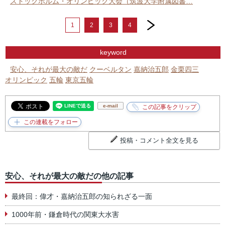
ストックホルム・オリンピック大会（筑波大学附属図書…
next
1
2
3
4
keyword
安心、それが最大の敵だ
クーベルタン
嘉納治五郎
金栗四三
オリンピック
五輪
東京五輪
e-mail
投稿・コメント全文を見る
安心、それが最大の敵だの他の記事
最終回：偉才・嘉納治五郎の知られざる一面
1000年前・鎌倉時代の関東大水害