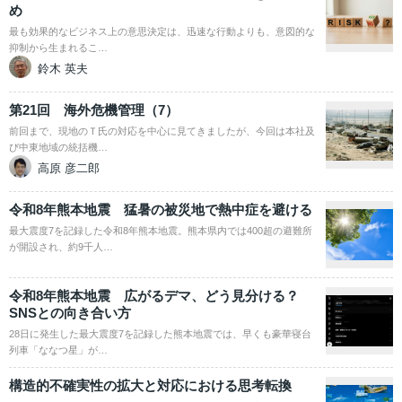
め
最も効果的なビジネス上の意思決定は、迅速な行動よりも、意図的な
抑制から生まれるこ…
鈴木 英夫
第21回 海外危機管理（7）
前回まで、現地のＴ氏の対応を中心に見てきましたが、今回は本社及
び中東地域の統括機…
高原 彦二郎
令和8年熊本地震 猛暑の被災地で熱中症を避ける
最大震度7を記録した令和8年熊本地震。熊本県内では400超の避難所
が開設され、約9千人…
令和8年熊本地震 広がるデマ、どう見分ける？
SNSとの向き合い方
28日に発生した最大震度7を記録した熊本地震では、早くも豪華寝台
列車「ななつ星」が…
構造的不確実性の拡大と対応における思考転換