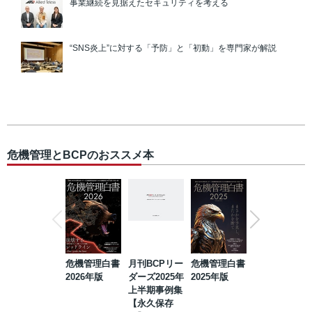
事業継続を見据えたセキュリティを考える
“SNS炎上”に対する「予防」と「初動」を専門家が解説
危機管理とBCPのおススメ本
危機管理白書
月刊BCPリー
危機管理白書
2023年防災・
2026年版
ダーズ2025年
2025年版
BCP・リスク
上半期事例集
マネジメント
【永久保存
事例集【永久