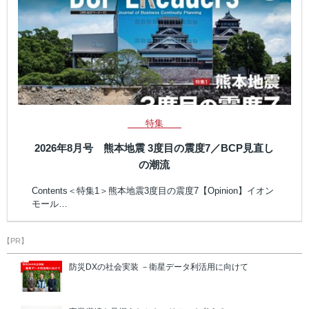
特集
2026年8月号 熊本地震 3度目の震度7／BCP見直し
の潮流
Contents＜特集1＞熊本地震3度目の震度7【Opinion】イオン
モール…
【PR】
防災DXの社会実装 －衛星データ利活用に向けて