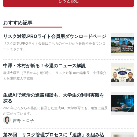
もっと読む
おすすめ記事
リスク対策.PROライト会員用ダウンロードページ
リスク対策.PROライト会員はこちらのページから最新号をダウンロ
ードできます。
中澤・木村が斬る！今週のニュース解説
毎週火曜日（平日のみ）朝9時～、リスク対策.com編集長 中澤幸介
と兵庫県立大学教授…
生成AIで就活の進路相談も、大学生の利用実態を
探る
2025年ごろから本格的に普及した生成AI。大学教育でも、急速に普及
が広がっています。…
吉野 ヒロ子
第26回 リスク管理プロセスに「追跡」を組み込