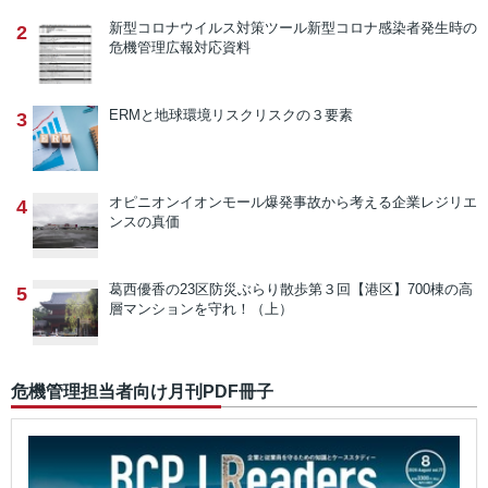
新型コロナウイルス対策ツール
新型コロナ感染者発生時の
2
危機管理広報対応資料
ERMと地球環境リスク
リスクの３要素
3
オピニオン
イオンモール爆発事故から考える企業レジリエ
4
ンスの真価
葛西優香の23区防災ぶらり散歩
第３回【港区】700棟の高
5
層マンションを守れ！（上）
危機管理担当者向け月刊PDF冊子