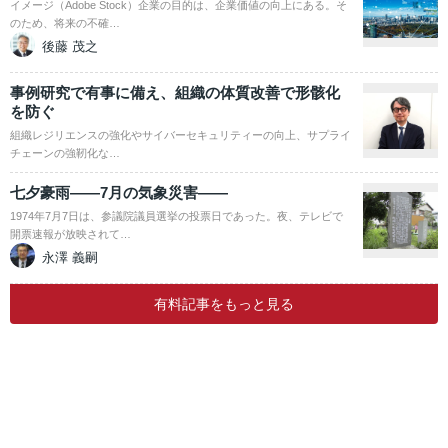
イメージ（Adobe Stock）企業の目的は、企業価値の向上にある。そ
のため、将来の不確…
後藤 茂之
事例研究で有事に備え、組織の体質改善で形骸化
を防ぐ
組織レジリエンスの強化やサイバーセキュリティーの向上、サプライ
チェーンの強靭化な…
七夕豪雨――7月の気象災害――
1974年7月7日は、参議院議員選挙の投票日であった。夜、テレビで
開票速報が放映されて…
永澤 義嗣
有料記事をもっと見る