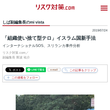
しば副編集長のmi vista
2019/07/24
「組織使い捨て型テロ」イスラム国新手法
インターナショナルSOS、スリランカ事件分析
リスク対策.com／
副編集長
斯波 祐介
e-mail