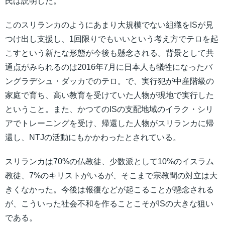
氏は説明した。
このスリランカのようにあまり大規模でない組織をISが見
つけ出し支援し、1回限りでもいいという考え方でテロを起
こすという新たな形態が今後も懸念される。背景として共
通点がみられるのは2016年7月に日本人も犠牲になったバ
ングラデシュ・ダッカでのテロ。で、実行犯が中産階級の
家庭で育ち、高い教育を受けていた人物が現地で実行した
ということ。また、かつてのISの支配地域のイラク・シリ
アでトレーニングを受け、帰還した人物がスリランカに帰
還し、NTJの活動にもかかわったとされている。
スリランカは70%の仏教徒、少数派として10%のイスラム
教徒、7%のキリストがいるが、そこまで宗教間の対立は大
きくなかった。今後は報復などが起こることが懸念される
が、こういった社会不和を作ることこそがISの大きな狙い
である。