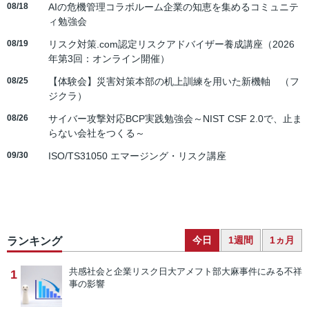
08/18
AIの危機管理コラボルーム企業の知恵を集めるコミュニテ
ィ勉強会
08/19
リスク対策.com認定リスクアドバイザー養成講座（2026
年第3回：オンライン開催）
08/25
【体験会】災害対策本部の机上訓練を用いた新機軸 （フ
ジクラ）
08/26
サイバー攻撃対応BCP実践勉強会～NIST CSF 2.0で、止ま
らない会社をつくる～
09/30
ISO/TS31050 エマージング・リスク講座
今日
1週間
1ヵ月
ランキング
共感社会と企業リスク
日大アメフト部大麻事件にみる不祥
1
事の影響