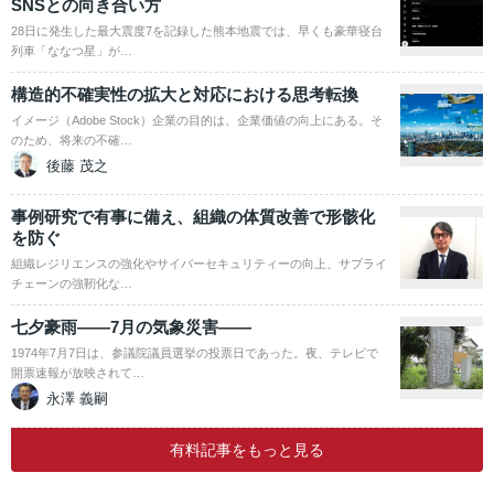
SNSとの向き合い方
28日に発生した最大震度7を記録した熊本地震では、早くも豪華寝台
列車「ななつ星」が…
構造的不確実性の拡大と対応における思考転換
イメージ（Adobe Stock）企業の目的は、企業価値の向上にある。そ
のため、将来の不確…
後藤 茂之
事例研究で有事に備え、組織の体質改善で形骸化
を防ぐ
組織レジリエンスの強化やサイバーセキュリティーの向上、サプライ
チェーンの強靭化な…
七夕豪雨――7月の気象災害――
1974年7月7日は、参議院議員選挙の投票日であった。夜、テレビで
開票速報が放映されて…
永澤 義嗣
有料記事をもっと見る