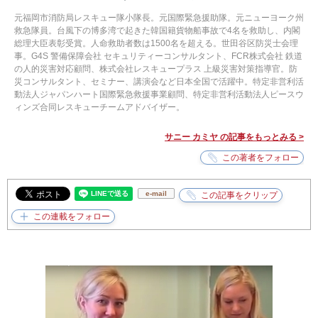
元福岡市消防局レスキュー隊小隊長。元国際緊急援助隊。元ニューヨーク州
救急隊員。台風下の博多湾で起きた韓国籍貨物船事故で4名を救助し、内閣
総理大臣表彰受賞。人命救助者数は1500名を超える。世田谷区防災士会理
事。G4S 警備保障会社 セキュリティーコンサルタント、FCR株式会社 鉄道
の人的災害対応顧問、株式会社レスキュープラス 上級災害対策指導官。防
災コンサルタント、セミナー、講演会など日本全国で活躍中。特定非営利活
動法人ジャパンハート国際緊急救援事業顧問、特定非営利活動法人ピースウ
ィンズ合同レスキューチームアドバイザー。
サニー カミヤ の記事をもっとみる >
e-mail