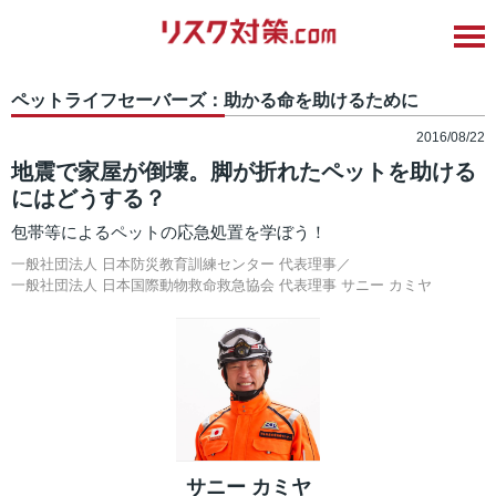
ペットライフセーバーズ：助かる命を助けるために
2016/08/22
地震で家屋が倒壊。脚が折れたペットを助ける
にはどうする？
包帯等によるペットの応急処置を学ぼう！
一般社団法人 日本防災教育訓練センター 代表理事／
一般社団法人 日本国際動物救命救急協会 代表理事
サニー カミヤ
サニー カミヤ