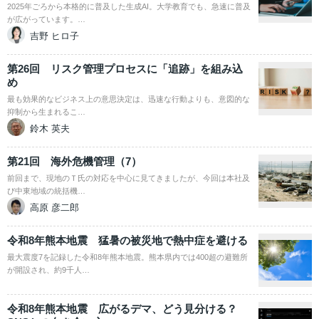
2025年ごろから本格的に普及した生成AI。大学教育でも、急速に普及
が広がっています。…
吉野 ヒロ子
第26回 リスク管理プロセスに「追跡」を組み込
め
最も効果的なビジネス上の意思決定は、迅速な行動よりも、意図的な
抑制から生まれるこ…
鈴木 英夫
第21回 海外危機管理（7）
前回まで、現地のＴ氏の対応を中心に見てきましたが、今回は本社及
び中東地域の統括機…
高原 彦二郎
令和8年熊本地震 猛暑の被災地で熱中症を避ける
最大震度7を記録した令和8年熊本地震。熊本県内では400超の避難所
が開設され、約9千人…
令和8年熊本地震 広がるデマ、どう見分ける？