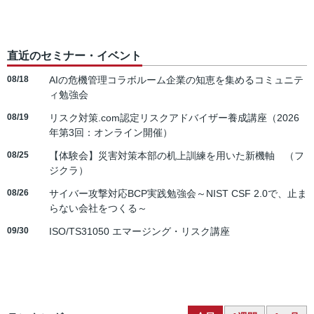
直近のセミナー・イベント
08/18
AIの危機管理コラボルーム企業の知恵を集めるコミュニテ
ィ勉強会
08/19
リスク対策.com認定リスクアドバイザー養成講座（2026
年第3回：オンライン開催）
08/25
【体験会】災害対策本部の机上訓練を用いた新機軸 （フ
ジクラ）
08/26
サイバー攻撃対応BCP実践勉強会～NIST CSF 2.0で、止ま
らない会社をつくる～
09/30
ISO/TS31050 エマージング・リスク講座