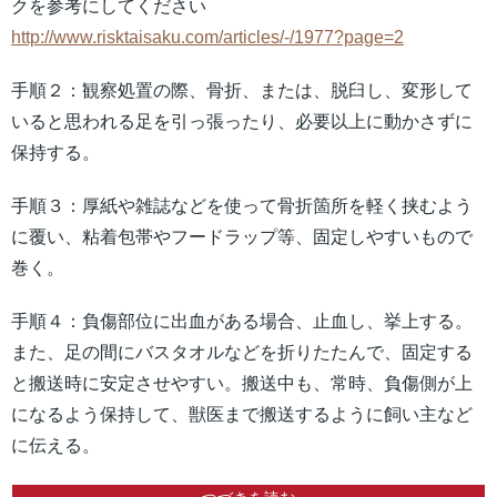
クを参考にしてください
http://www.risktaisaku.com/articles/-/1977?page=2
手順２：観察処置の際、骨折、または、脱臼し、変形して
いると思われる足を引っ張ったり、必要以上に動かさずに
保持する。
手順３：厚紙や雑誌などを使って骨折箇所を軽く挟むよう
に覆い、粘着包帯やフードラップ等、固定しやすいもので
巻く。
手順４：負傷部位に出血がある場合、止血し、挙上する。
また、足の間にバスタオルなどを折りたたんで、固定する
と搬送時に安定させやすい。搬送中も、常時、負傷側が上
になるよう保持して、獣医まで搬送するように飼い主など
に伝える。