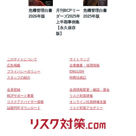
危機管理白書
月刊BCPリー
危機管理白書
2023年防災・
2026年版
ダーズ2025年
2025年版
BCP・リスク
上半期事例集
マネジメント
【永久保存
事例集【永久
版】
保存版】
このサイトについて
サイトマップ
広告掲載
企業概要・採用情報
プライバシーポリシー
ENGLISH
スタッフの紹介
特商法表記
会員登録
会員情報変更・確認・退会
BCPサポート事業
リスク対策研修
リスクアドバイザー資格
オンライン社員研修支援
誌面PDFダウンロード
リスク対策アカデミー