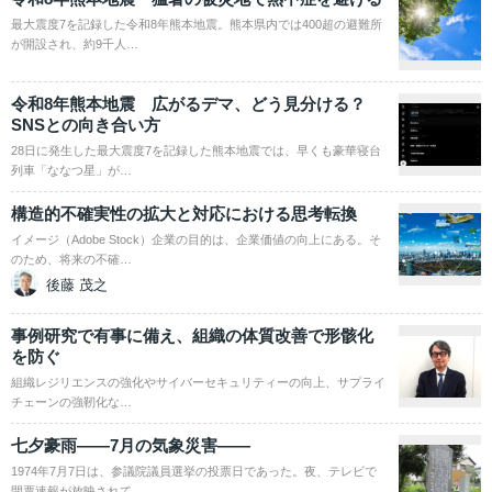
最大震度7を記録した令和8年熊本地震。熊本県内では400超の避難所
が開設され、約9千人…
令和8年熊本地震 広がるデマ、どう見分ける？
SNSとの向き合い方
28日に発生した最大震度7を記録した熊本地震では、早くも豪華寝台
列車「ななつ星」が…
構造的不確実性の拡大と対応における思考転換
イメージ（Adobe Stock）企業の目的は、企業価値の向上にある。そ
のため、将来の不確…
後藤 茂之
事例研究で有事に備え、組織の体質改善で形骸化
を防ぐ
組織レジリエンスの強化やサイバーセキュリティーの向上、サプライ
チェーンの強靭化な…
七夕豪雨――7月の気象災害――
1974年7月7日は、参議院議員選挙の投票日であった。夜、テレビで
開票速報が放映されて…