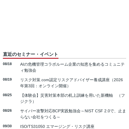
直近のセミナー・イベント
08/18
AIの危機管理コラボルーム企業の知恵を集めるコミュニテ
ィ勉強会
08/19
リスク対策.com認定リスクアドバイザー養成講座（2026
年第3回：オンライン開催）
08/25
【体験会】災害対策本部の机上訓練を用いた新機軸 （フ
ジクラ）
08/26
サイバー攻撃対応BCP実践勉強会～NIST CSF 2.0で、止ま
らない会社をつくる～
09/30
ISO/TS31050 エマージング・リスク講座