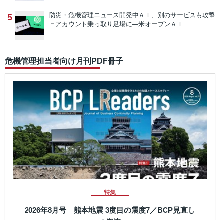
防災・危機管理ニュース
開発中ＡＩ、別のサービスも攻撃
5
＝アカウント乗っ取り足場に―米オープンＡＩ
危機管理担当者向け月刊PDF冊子
特集
2026年8月号 熊本地震 3度目の震度7／BCP見直し