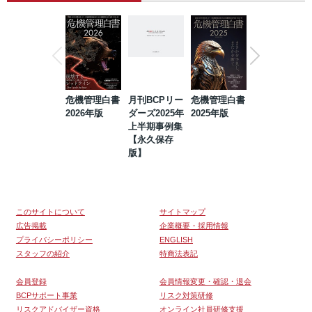
危機管理白書
月刊BCPリー
危機管理白書
2023年防災・
2026年版
ダーズ2025年
2025年版
BCP・リスク
上半期事例集
マネジメント
【永久保存
事例集【永久
版】
保存版】
このサイトについて
サイトマップ
広告掲載
企業概要・採用情報
プライバシーポリシー
ENGLISH
スタッフの紹介
特商法表記
会員登録
会員情報変更・確認・退会
BCPサポート事業
リスク対策研修
リスクアドバイザー資格
オンライン社員研修支援