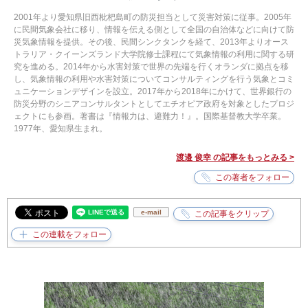
2001年より愛知県旧西枇杷島町の防災担当として災害対策に従事。2005年
に民間気象会社に移り、情報を伝える側として全国の自治体などに向けて防
災気象情報を提供。その後、民間シンクタンクを経て、2013年よりオース
トラリア・クイーンズランド大学院修士課程にて気象情報の利用に関する研
究を進める。2014年から水害対策で世界の先端を行くオランダに拠点を移
し、気象情報の利用や水害対策についてコンサルティングを行う気象とコミ
ュニケーションデザインを設立。2017年から2018年にかけて、世界銀行の
防災分野のシニアコンサルタントとしてエチオピア政府を対象としたプロジ
ェクトにも参画。著書は『情報力は、避難力！』。国際基督教大学卒業。
1977年、愛知県生まれ。
渡邉 俊幸 の記事をもっとみる >
e-mail