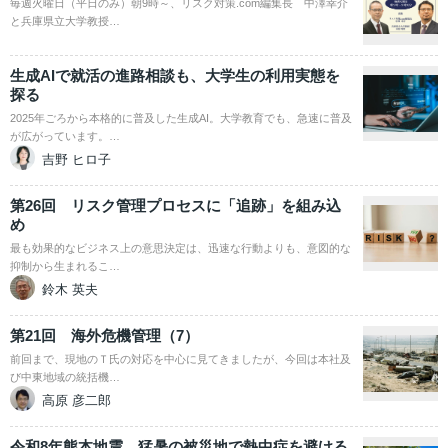
毎週火曜日（平日のみ）朝9時～、リスク対策.com編集長 中澤幸介
と兵庫県立大学教授…
生成AIで就活の進路相談も、大学生の利用実態を
探る
2025年ごろから本格的に普及した生成AI。大学教育でも、急速に普及
が広がっています。…
吉野 ヒロ子
第26回 リスク管理プロセスに「追跡」を組み込
め
最も効果的なビジネス上の意思決定は、迅速な行動よりも、意図的な
抑制から生まれるこ…
鈴木 英夫
第21回 海外危機管理（7）
前回まで、現地のＴ氏の対応を中心に見てきましたが、今回は本社及
び中東地域の統括機…
高原 彦二郎
令和8年熊本地震 猛暑の被災地で熱中症を避ける