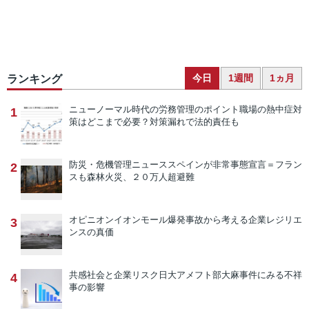
今日
1週間
1ヵ月
ランキング
ニューノーマル時代の労務管理のポイント
職場の熱中症対
1
策はどこまで必要？対策漏れで法的責任も
防災・危機管理ニュース
スペインが非常事態宣言＝フラン
2
スも森林火災、２０万人超避難
オピニオン
イオンモール爆発事故から考える企業レジリエ
3
ンスの真価
共感社会と企業リスク
日大アメフト部大麻事件にみる不祥
4
事の影響