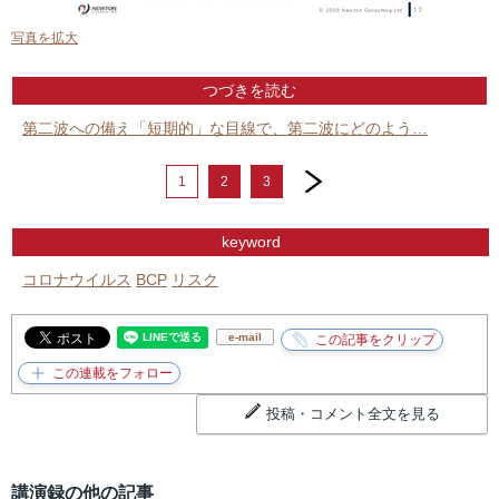
写真を拡大
つづきを読む
第二波への備え「短期的」な目線で、第二波にどのよう…
next
1
2
3
keyword
コロナウイルス
BCP
リスク
e-mail
投稿・コメント全文を見る
講演録の他の記事