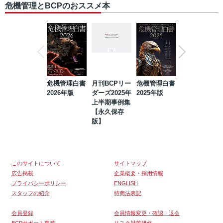
危機管理とBCPのおススメ本
危機管理白書
月刊BCPリー
危機管理白書
2023年防災・
2026年版
ダーズ2025年
2025年版
BCP・リスク
上半期事例集
マネジメント
【永久保存
事例集【永久
版】
保存版】
このサイトについて
サイトマップ
広告掲載
企業概要・採用情報
プライバシーポリシー
ENGLISH
スタッフの紹介
特商法表記
会員登録
会員情報変更・確認・退会
BCPサポート事業
リスク対策研修