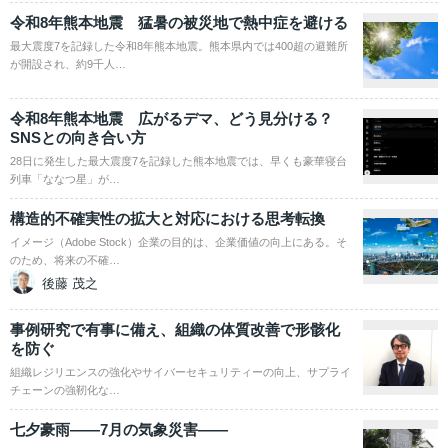
令和8年熊本地震 猛暑の被災地で熱中症を避ける
最大震度7を記録した令和8年熊本地震。熊本県内では400超の避難所
が開設され、約9千人…
令和8年熊本地震 広がるデマ、どう見分ける？
SNSとの向き合い方
28日に発生した最大震度7を記録した熊本地震では、早くも豪華寝台
列車「ななつ星」が…
構造的不確実性の拡大と対応における思考転換
イメージ（Adobe Stock）企業の目的は、企業価値の向上にある。そ
のため、将来の不確…
後藤 茂之
事例研究で有事に備え、組織の体質改善で形骸化
を防ぐ
組織レジリエンスの強化やサイバーセキュリティーの向上、サプライ
チェーンの強靭化な…
七夕豪雨――7月の気象災害――