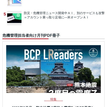
防災・危機管理ニュース
開発中ＡＩ、別のサービスも攻撃
5
＝アカウント乗っ取り足場に―米オープンＡＩ
危機管理担当者向け月刊PDF冊子
特集