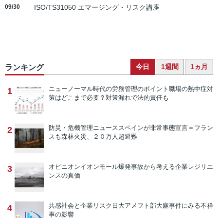
09/30
ISO/TS31050 エマージング・リスク講座
今日
1週間
1ヵ月
ランキング
ニューノーマル時代の労務管理のポイント
職場の熱中症対
1
策はどこまで必要？対策漏れで法的責任も
防災・危機管理ニュース
スペインが非常事態宣言＝フラン
2
スも森林火災、２０万人超避難
オピニオン
イオンモール爆発事故から考える企業レジリエ
3
ンスの真価
共感社会と企業リスク
日大アメフト部大麻事件にみる不祥
4
事の影響