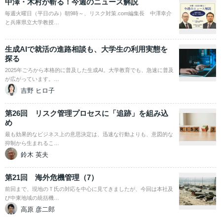
中澤・木村が斬る！今週のニュース解説
毎週火曜日（平日のみ）朝9時～、リスク対策.com編集長 中澤幸介
と兵庫県立大学教授…
生成AIで就活の進路相談も、大学生の利用実態を
探る
2025年ごろから本格的に普及した生成AI。大学教育でも、急速に普及
が広がっています。…
吉野 ヒロ子
第26回 リスク管理プロセスに「追跡」を組み込
め
最も効果的なビジネス上の意思決定は、迅速な行動よりも、意図的な
抑制から生まれるこ…
鈴木 英夫
第21回 海外危機管理（7）
前回まで、現地のＴ氏の対応を中心に見てきましたが、今回は本社及
び中東地域の統括機…
高原 彦二郎