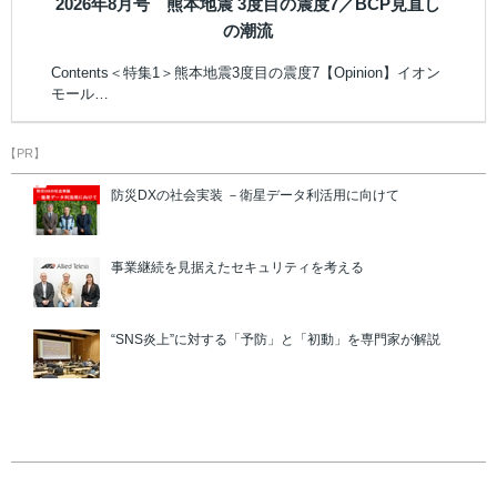
2026年8月号 熊本地震 3度目の震度7／BCP見直し
の潮流
Contents＜特集1＞熊本地震3度目の震度7【Opinion】イオン
モール…
【PR】
防災DXの社会実装 －衛星データ利活用に向けて
事業継続を見据えたセキュリティを考える
“SNS炎上”に対する「予防」と「初動」を専門家が解説