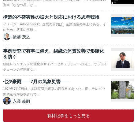
列車「ななつ星」が…
構造的不確実性の拡大と対応における思考転換
イメージ（Adobe Stock）企業の目的は、企業価値の向上にある。そ
のため、将来の不確…
後藤 茂之
事例研究で有事に備え、組織の体質改善で形骸化
を防ぐ
組織レジリエンスの強化やサイバーセキュリティーの向上、サプライ
チェーンの強靭化な…
七夕豪雨――7月の気象災害――
1974年7月7日は、参議院議員選挙の投票日であった。夜、テレビで
開票速報が放映されて…
永澤 義嗣
有料記事をもっと見る