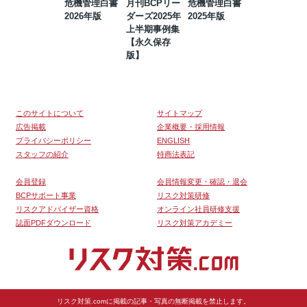
危機管理白書
月刊BCPリー
危機管理白書
2023年防災・
2026年版
ダーズ2025年
2025年版
BCP・リスク
上半期事例集
マネジメント
【永久保存
事例集【永久
版】
保存版】
このサイトについて
サイトマップ
広告掲載
企業概要・採用情報
プライバシーポリシー
ENGLISH
スタッフの紹介
特商法表記
会員登録
会員情報変更・確認・退会
BCPサポート事業
リスク対策研修
リスクアドバイザー資格
オンライン社員研修支援
誌面PDFダウンロード
リスク対策アカデミー
リスク対策.comに掲載の記事・写真の無断掲載を禁止します。