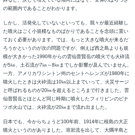
の範囲内であることがわかります。
しかし、活発化していないといっても、我々が最近経験し
た噴火はごく小規模なものばかりであることを念頭に置い
ておく必要があります。では、もっと大きな噴火が来るだ
ろうかというのが次の問題ですが、例えば西之島よりも規
模が大きかった1990年からの雲仙普賢岳の噴火でも火砕流
が5㎞、土石流が7㎞～8㎞までしか影響が及んでいません。
一方、アメリカワシントン州のセントヘレンズが1980年に
噴火したときは火砕流は10㎞以上までいって、火災サージ
と呼ばれるものが20㎞を超えるところまで行きました。雲
仙普賢岳とほとんど同じ時期に噴火したフィリピンのピナ
ツボ火山では、火砕流が20㎞まで流れ出ました。
日本でも、今からちょうど100年前、1914年に桜島の大正
噴火というのがありました。溶岩流を出して、大隅半島と