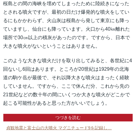
桜島との間の海峡を埋めてしまったために陸続きになった
とされる噴火ですが、最初の日だけ爆発的な噴火をしてい
るにもかかわらず、火山灰は桜島から発して東京にも降っ
ていますし、仙台にも降っています。火口から40㎞離れた
場所で30㎝以上の積灰があったのです。ですから、日本で
大きな噴火がないということはありません。
このような大きな噴火だけを取り出してみると、各世紀に4
回ないし6回はあります。ところが20世紀は1929年の北海
道の駒ケ岳が最後で、それ以降大きな噴火はまったく経験
していません。ですから、ここで休んだ分、これから先の
21世紀などの数十年の間にいくつか大きな噴火がどこかで
起こる可能性があると思った方がいいでしょう。
つづきを読む
貞観地震と富士山の大噴火 マグニチュード9を記録し…