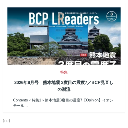
特集
2026年8月号 熊本地震 3度目の震度7／BCP見直し
の潮流
Contents＜特集1＞熊本地震3度目の震度7【Opinion】イオン
モール…
【PR】