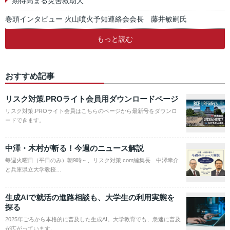
期待高まる災害救助犬
巻頭インタビュー 火山噴火予知連絡会会長 藤井敏嗣氏
もっと読む
おすすめ記事
リスク対策.PROライト会員用ダウンロードページ
リスク対策.PROライト会員はこちらのページから最新号をダウンロ
ードできます。
中澤・木村が斬る！今週のニュース解説
毎週火曜日（平日のみ）朝9時～、リスク対策.com編集長 中澤幸介
と兵庫県立大学教授…
生成AIで就活の進路相談も、大学生の利用実態を
探る
2025年ごろから本格的に普及した生成AI。大学教育でも、急速に普及
が広がっています。…