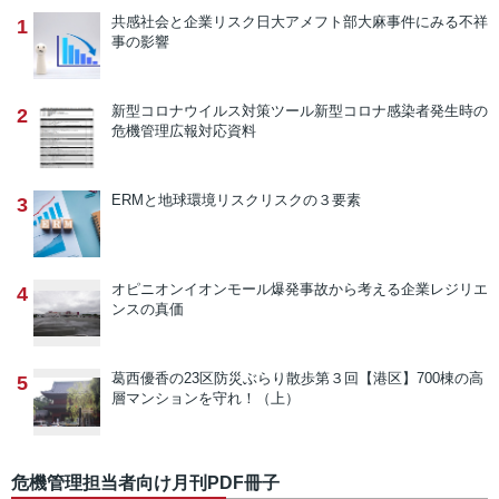
共感社会と企業リスク
日大アメフト部大麻事件にみる不祥
1
事の影響
新型コロナウイルス対策ツール
新型コロナ感染者発生時の
2
危機管理広報対応資料
ERMと地球環境リスク
リスクの３要素
3
オピニオン
イオンモール爆発事故から考える企業レジリエ
4
ンスの真価
葛西優香の23区防災ぶらり散歩
第３回【港区】700棟の高
5
層マンションを守れ！（上）
危機管理担当者向け月刊PDF冊子