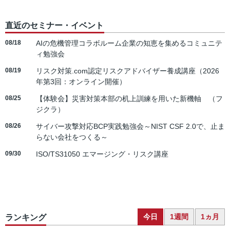
直近のセミナー・イベント
08/18
AIの危機管理コラボルーム企業の知恵を集めるコミュニテ
ィ勉強会
08/19
リスク対策.com認定リスクアドバイザー養成講座（2026
年第3回：オンライン開催）
08/25
【体験会】災害対策本部の机上訓練を用いた新機軸 （フ
ジクラ）
08/26
サイバー攻撃対応BCP実践勉強会～NIST CSF 2.0で、止ま
らない会社をつくる～
09/30
ISO/TS31050 エマージング・リスク講座
今日
1週間
1ヵ月
ランキング