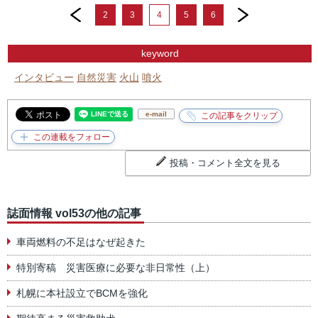
prev
next
2
3
4
5
6
keyword
インタビュー
自然災害
火山
噴火
e-mail
投稿・コメント全文を見る
誌面情報 vol53の他の記事
車両燃料の不足はなぜ起きた
特別寄稿 災害医療に必要な非日常性（上）
札幌に本社設立でBCMを強化