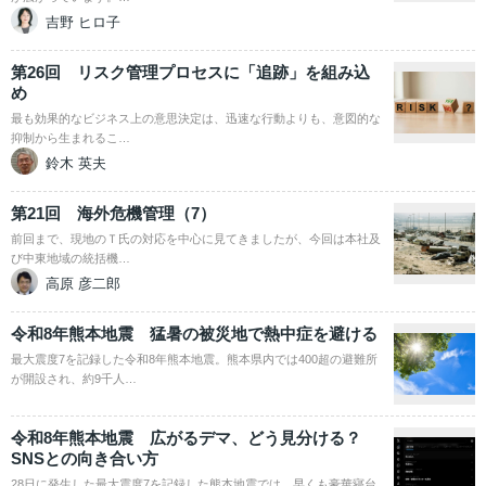
吉野 ヒロ子
第26回 リスク管理プロセスに「追跡」を組み込
め
最も効果的なビジネス上の意思決定は、迅速な行動よりも、意図的な
抑制から生まれるこ…
鈴木 英夫
第21回 海外危機管理（7）
前回まで、現地のＴ氏の対応を中心に見てきましたが、今回は本社及
び中東地域の統括機…
高原 彦二郎
令和8年熊本地震 猛暑の被災地で熱中症を避ける
最大震度7を記録した令和8年熊本地震。熊本県内では400超の避難所
が開設され、約9千人…
令和8年熊本地震 広がるデマ、どう見分ける？
SNSとの向き合い方
28日に発生した最大震度7を記録した熊本地震では、早くも豪華寝台