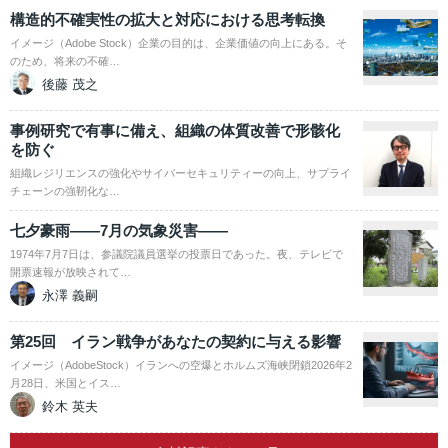
構造的不確実性の拡大と対応における思考転換
イメージ（Adobe Stock）企業の目的は、企業価値の向上にある。そ
のため、将来の不確…
後藤 茂之
事例研究で有事に備え、組織の体質改善で形骸化
を防ぐ
組織レジリエンスの強化やサイバーセキュリティーの向上、サプライ
チェーンの強靭化な…
七夕豪雨――7月の気象災害――
1974年7月7日は、参議院議員選挙の投票日であった。夜、テレビで
開票速報が放映されて…
永澤 義嗣
第25回 イラン戦争があなたの契約に与える影響
イメージ（AdobeStock）イランへの空爆とホルムズ海峡閉鎖2026年2
月28日、米国とイス…
鈴木 英夫