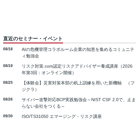
直近のセミナー・イベント
08/18
AIの危機管理コラボルーム企業の知恵を集めるコミュニテ
ィ勉強会
08/19
リスク対策.com認定リスクアドバイザー養成講座（2026
年第3回：オンライン開催）
08/25
【体験会】災害対策本部の机上訓練を用いた新機軸 （フ
ジクラ）
08/26
サイバー攻撃対応BCP実践勉強会～NIST CSF 2.0で、止ま
らない会社をつくる～
09/30
ISO/TS31050 エマージング・リスク講座