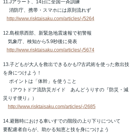
11.Jアラート、14日に全国一斉訓練
消防庁、携帯・スマホには原則流れず
http://www.risktaisaku.com/articles/-/5264
12.島根県西部、新緊急地震速報で初警報
気象庁、検知から5.9秒後に発表
http://www.risktaisaku.com/articles/-/5674
13.子どもが大人を救出できるかも!?古武術を使った救出技
を身につけよう！
ポイントは「体幹」を使うこと
（アウトドア流防災ガイド あんどうりすの『防災・減
災りす便り』）
http://www.risktaisaku.com/articles/-/2685
14.避難時における車いすでの階段の上り下りについて
要配慮者自らが、助かる知恵と技を身につけよう