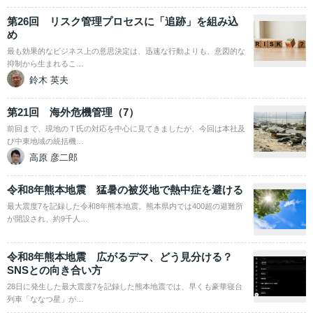
第26回 リスク管理プロセスに「追跡」を組み込
め
最も効果的なビジネス上の意思決定は、迅速な行動よりも、意図的な
抑制から生まれるこ…
鈴木 英夫
第21回 海外危機管理（7）
前回まで、現地のＴ氏の対応を中心に見てきましたが、今回は本社及
び中東地域の統括機…
高原 彦二郎
令和8年熊本地震 猛暑の被災地で熱中症を避ける
最大震度7を記録した令和8年熊本地震。熊本県内では400超の避難所
が開設され、約9千人…
令和8年熊本地震 広がるデマ、どう見分ける？
SNSとの向き合い方
28日に発生した最大震度7を記録した熊本地震では、早くも豪華寝台
列車「ななつ星」が…