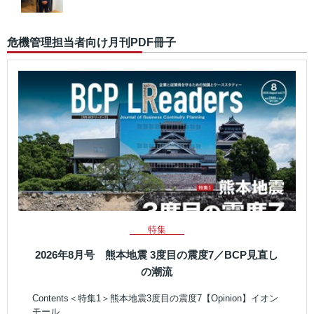
危機管理担当者向け月刊PDF冊子
特集
2026年8月号 熊本地震 3度目の震度7／BCP見直し
の潮流
Contents＜特集1＞熊本地震3度目の震度7【Opinion】イオン
モール…