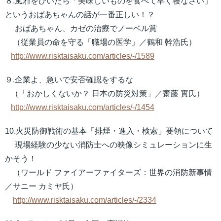
８.風邪をひいたら「美味しいものを食べて早く寝なさい」
というおばあちゃんの話が一番正しい！？
おばあちゃん、カゼの治療でノーベル賞
（従業員の命を守る「職場の医学」／鶴和 幹浩氏）
http://www.risktaisaku.com/articles/-/1589
９.企業よ、急いで安否確認をするな
（「おかしくないか？ 日本の防災対策」／齋藤 實氏）
http://www.risktaisaku.com/articles/-/1454
10.火災防御戦術の基本「排煙・進入・検索」要領について
現場経験の少ない消防士への映像シミュレーションに生
かそう！
（ワールド ファイアーファイターズ：世界の消防新事情
／サニー カミヤ氏）
http://www.risktaisaku.com/articles/-/2334