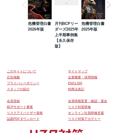
危機管理白書
月刊BCPリー
危機管理白書
2023年防災・
2026年版
ダーズ2025年
2025年版
BCP・リスク
上半期事例集
マネジメント
【永久保存
事例集【永久
版】
保存版】
このサイトについて
サイトマップ
広告掲載
企業概要・採用情報
プライバシーポリシー
ENGLISH
スタッフの紹介
特商法表記
会員登録
会員情報変更・確認・退会
BCPサポート事業
リスク対策研修
リスクアドバイザー資格
オンライン社員研修支援
誌面PDFダウンロード
リスク対策アカデミー