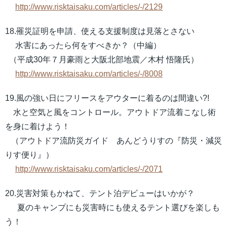
http://www.risktaisaku.com/articles/-/2129
18.罹災証明を申請、使える支援制度は見落とさない
水害にあったら何をすべきか？（中編）
（平成30年７月豪雨と大阪北部地震／木村 悟隆氏）
http://www.risktaisaku.com/articles/-/8008
19.風の強い日にフリースをアウターに着るのは間違い?!
水と空気と風をコントロール。アウトドア流着こなし術
を身に着けよう！
（アウトドア流防災ガイド あんどうりすの『防災・減災
りす便り』）
http://www.risktaisaku.com/articles/-/2071
20.災害対策もかねて、テント泊デビューはいかが？
夏のキャンプにも災害時にも使えるテント選びを楽しも
う！