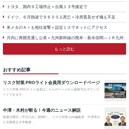
トヨタ、国内９工場停止＝台風１３号接近で
ドイツ、６月熱波で９６００人死亡＝冷房普及せず備え不足
米メタのＡＩも他社攻撃＝設定ミスでネットにアクセス
月内に再開見通し公表＝九州新幹線の熊本－新水俣間―ＪＲ九州
もっと読む
おすすめ記事
リスク対策.PROライト会員用ダウンロードページ
リスク対策.PROライト会員はこちらのページから最新号をダウンロ
ードできます。
中澤・木村が斬る！今週のニュース解説
毎週火曜日（平日のみ）朝9時～、リスク対策.com編集長 中澤幸介
と兵庫県立大学教授…