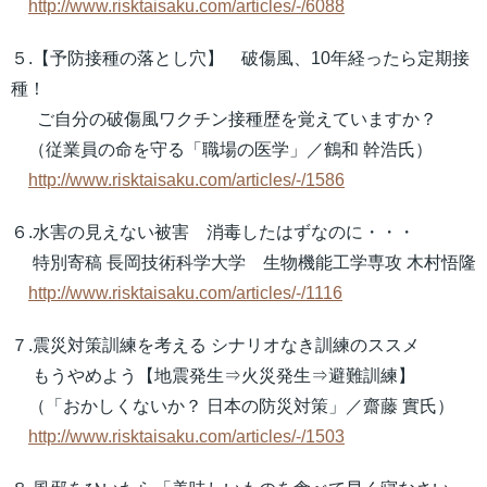
http://www.risktaisaku.com/articles/-/6088
５.【予防接種の落とし穴】 破傷風、10年経ったら定期接
種！
ご自分の破傷風ワクチン接種歴を覚えていますか？
（従業員の命を守る「職場の医学」／鶴和 幹浩氏）
http://www.risktaisaku.com/articles/-/1586
６.水害の見えない被害 消毒したはずなのに・・・
特別寄稿 長岡技術科学大学 生物機能工学専攻 木村悟隆
http://www.risktaisaku.com/articles/-/1116
７.震災対策訓練を考える シナリオなき訓練のススメ
もうやめよう【地震発生⇒火災発生⇒避難訓練】
（「おかしくないか？ 日本の防災対策」／齋藤 實氏）
http://www.risktaisaku.com/articles/-/1503