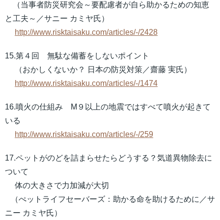
（当事者防災研究会～要配慮者が自ら助かるための知恵
と工夫～／サニー カミヤ氏）
http://www.risktaisaku.com/articles/-/2428
15.第４回 無駄な備蓄をしないポイント
（おかしくないか？ 日本の防災対策／齋藤 実氏）
http://www.risktaisaku.com/articles/-/1474
16.噴火の仕組み M９以上の地震ではすべて噴火が起きて
いる
http://www.risktaisaku.com/articles/-/259
17.ペットがのどを詰まらせたらどうする？気道異物除去に
ついて
体の大きさで力加減が大切
（ぺットライフセーバーズ：助かる命を助けるために／サ
ニー カミヤ氏）