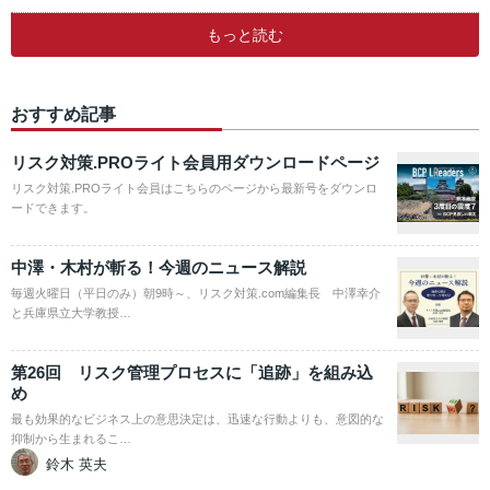
もっと読む
おすすめ記事
リスク対策.PROライト会員用ダウンロードページ
リスク対策.PROライト会員はこちらのページから最新号をダウンロ
ードできます。
中澤・木村が斬る！今週のニュース解説
毎週火曜日（平日のみ）朝9時～、リスク対策.com編集長 中澤幸介
と兵庫県立大学教授…
第26回 リスク管理プロセスに「追跡」を組み込
め
最も効果的なビジネス上の意思決定は、迅速な行動よりも、意図的な
抑制から生まれるこ…
鈴木 英夫