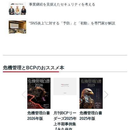
事業継続を見据えたセキュリティを考える
“SNS炎上”に対する「予防」と「初動」を専門家が解説
危機管理とBCPのおススメ本
危機管理白書
月刊BCPリー
危機管理白書
2023年防災・
2026年版
ダーズ2025年
2025年版
BCP・リスク
上半期事例集
マネジメント
【永久保存
事例集【永久