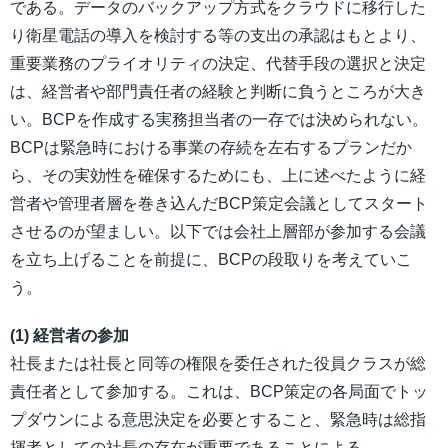
である。データのバックアップ方式をクラウドに移行した
り衛星電話の導入を検討する等の支出の承認はもとより、
重要業務のプライオリティの決定、代替手段の選択と決定
は、経営者や部門責任者の経験と判断に負うところが大き
い。BCPを作成する実務担当者の一存では決められない。
BCPは緊急時における事業の存続を左右するプランだか
ら、その実効性を確保するためにも、上に述べたように経
営者や管理者層を巻き込んだBCP策定会議としてスタート
させるのが望ましい。以下では会社上層部が参加する会議
を立ち上げることを前提に、BCPの段取りを考えていこ
う。
(1) 経営者の参加
社長または社長と同等の権限を委任された役員クラスが総
責任者として参加する。これは、BCP策定の各局面でトッ
プダウンによる意思決定を必要とすること、緊急時は総指
揮者としての社長の存在が重要であることによる。