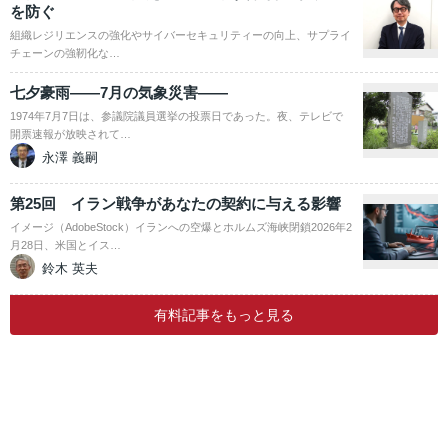
を防ぐ
組織レジリエンスの強化やサイバーセキュリティーの向上、サプライ
チェーンの強靭化な…
七夕豪雨――7月の気象災害――
1974年7月7日は、参議院議員選挙の投票日であった。夜、テレビで
開票速報が放映されて…
永澤 義嗣
第25回 イラン戦争があなたの契約に与える影響
イメージ（AdobeStock）イランへの空爆とホルムズ海峡閉鎖2026年2
月28日、米国とイス…
鈴木 英夫
有料記事をもっと見る