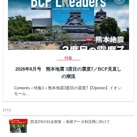
特集
2026年8月号 熊本地震 3度目の震度7／BCP見直し
の潮流
Contents＜特集1＞熊本地震3度目の震度7【Opinion】イオン
モール…
【PR】
防災DXの社会実装 －衛星データ利活用に向けて