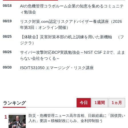
08/18
AIの危機管理コラボルーム企業の知恵を集めるコミュニテ
ィ勉強会
08/19
リスク対策.com認定リスクアドバイザー養成講座（2026
年第3回：オンライン開催）
08/25
【体験会】災害対策本部の机上訓練を用いた新機軸 （フ
ジクラ）
08/26
サイバー攻撃対応BCP実践勉強会～NIST CSF 2.0で、止ま
らない会社をつくる～
09/30
ISO/TS31050 エマージング・リスク講座
今日
1週間
1ヵ月
ランキング
防災・危機管理ニュース
高市首相、日銀総裁に「国債買い
1
入れ」要請＝積極財政にらみ、金利抑制狙う