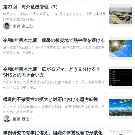
第21回 海外危機管理（7）
前回まで、現地のＴ氏の対応を中心に見てきましたが、今回は本社及
び中東地域の統括機…
高原 彦二郎
令和8年熊本地震 猛暑の被災地で熱中症を避ける
最大震度7を記録した令和8年熊本地震。熊本県内では400超の避難所
が開設され、約9千人…
令和8年熊本地震 広がるデマ、どう見分ける？
SNSとの向き合い方
28日に発生した最大震度7を記録した熊本地震では、早くも豪華寝台
列車「ななつ星」が…
構造的不確実性の拡大と対応における思考転換
イメージ（Adobe Stock）企業の目的は、企業価値の向上にある。そ
のため、将来の不確…
後藤 茂之
事例研究で有事に備え、組織の体質改善で形骸化