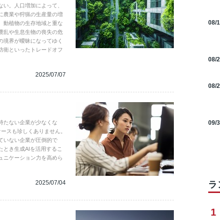
ない。人口増加によって、
に農業や狩猟の生産量の増
08/
、動植物の生存地域と重な
攪乱や生息生物の喪失の危
の境界が曖昧になってゆく
防衛といったトレードオフ
08/
2025/07/07
08/
持たない企業が少なくな
09/
ケースも珍しくありません。
ていない企業が圧倒的で
とき生成AIを活用するこ
ュニケーション力を高めら
2025/07/04
ラ
1