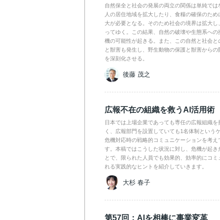
自然保全と社会の発展の両立の関係は単純では
人の居住地域を拡大したり、食糧の確保のため
大が必要となる。そのため社会の境界は拡大し
ってゆく。この結果、自然の破壊や生態系への
機の可能性が起きる。また、この自然と社会と
と獣害も発生し、野生動物の保護と獣害からの
を深刻化させる。
後藤 茂之
広報不在の組織を救うAI活用術
日本では上場企業であっても専任の広報組織を
く、広報部門を設置していても1名体制という
危機対応時の戦略的コミュニケーションを考え
す。本稿ではこうした状況に対し、危機が起きた
とで、限られた人員でも効果的、効率的にコミ
れる実践的なヒントを紹介していきます。
大杉 春子
第57回：AIを相棒に事業変革