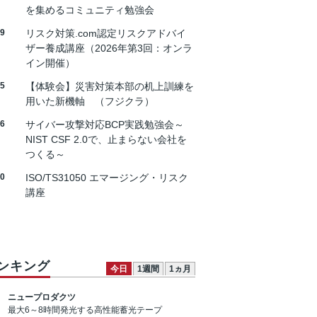
を集めるコミュニティ勉強会
19
リスク対策.com認定リスクアドバイ
ザー養成講座（2026年第3回：オンラ
イン開催）
25
【体験会】災害対策本部の机上訓練を
用いた新機軸 （フジクラ）
26
サイバー攻撃対応BCP実践勉強会～
NIST CSF 2.0で、止まらない会社を
つくる～
30
ISO/TS31050 エマージング・リスク
講座
ンキング
今日
1週間
1ヵ月
ニュープロダクツ
最大6～8時間発光する高性能蓄光テープ