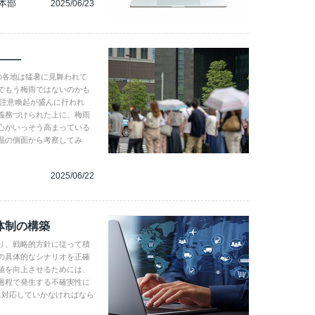
本部
2025/06/23
――
の各地は猛暑に見舞われて
でもう梅雨ではないのかも
の注意喚起が盛んに行われ
義務づけられた上に、梅雨
心がいっそう高まっている
温の側面から考察してみ
2025/06/22
体制の構築
り、戦略的方針に従って積
の具体的なシナリオを正確
値を向上させるためには、
過程で発生する不確実性に
に対応していかなければなら