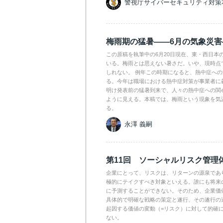
警視庁サイバーセキュリティ対策
梅雨期の猛暑――6月の気象災害
この原稿を執筆中の6月20日現在、東・西日本
いる。梅雨とは思えない暑さだ。いや、現時点
しれない。 例年この時期になると、熱中症へ
る。今年は職場における熱中症対策が事業者に
明け発表前の猛暑到来で、人々の熱中症への関
ように見える。本稿では、梅雨という現象を気
る。
永澤 義嗣
第11回 ソーシャルリスク管理
企業にとって、リスクは、リターンの源泉であ
極的にテイクすべき対象といえる。誰にも将来
に予測することができない。そのため、企業価
具体的で明確な戦略の策定と遂行、その遂行の
起因する価値の変動（=リスク）に対して的確
ない。