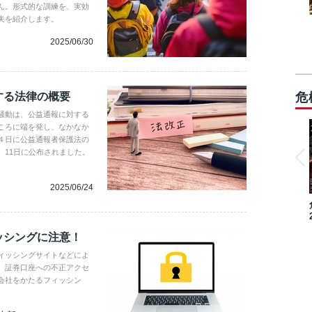
ん。形式的な訓練を、実効
夫を紹介します。
2025/06/30
する法律の概要
危
騒動は、公益通報に対する
ころに端を発し、なかなか
４日に公益通報者保護法の
、11日に公布されました。
2025/06/24
ッシングに注意！
ィッシングサイトなどによ
、証券口座への不正アクセ
会社をかたるフィッシン
。