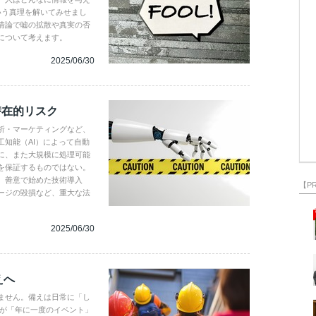
いう真理を解いてみせまし
情論で嘘の拡散や真実の否
について考えます。
2025/06/30
潜在的リスク
析・マーケティングなど、
知能（AI）によって自動
に、また大規模に処理可能
を保証するものではない。
、善意で始めた技術導入
【P
ージの毀損など、重大な法
2025/06/30
えへ
ません。備えは日常に「し
練が「年に一度のイベント」