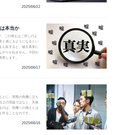
2025/06/22
」は本当か
が、この例えはご存じのよ
実と感じるようになるとい
まん延すると、嘘を真実に
ながりかねません。今回か
考察します。
2025/06/17
もとに、実際の危機に立ち
机上の理論ではなく、失敗
るのは、危機への備えとは
を作ることなのです。
2025/06/16