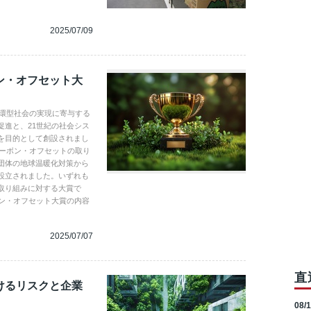
2025/07/09
ン・オフセット大
循環型社会の実現に寄与する
促進と、21世紀の社会シス
を目的として創設されまし
カーボン・オフセットの取り
団体の地球温暖化対策から
設立されました。いずれも
取り組みに対する大賞で
ボン・オフセット大賞の内容
2025/07/07
直
けるリスクと企業
08/