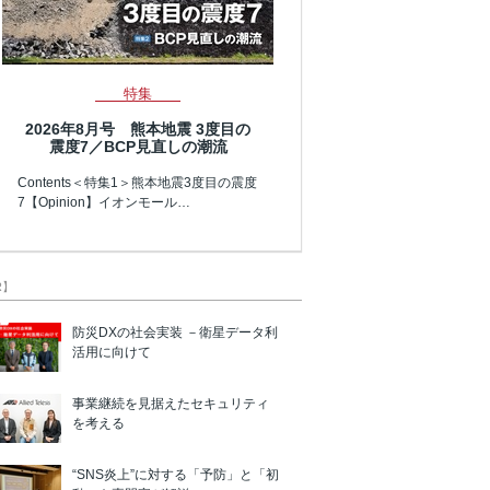
特集
2026年8月号 熊本地震 3度目の
震度7／BCP見直しの潮流
Contents＜特集1＞熊本地震3度目の震度
7【Opinion】イオンモール…
R】
防災DXの社会実装 －衛星データ利
活用に向けて
事業継続を見据えたセキュリティ
を考える
“SNS炎上”に対する「予防」と「初