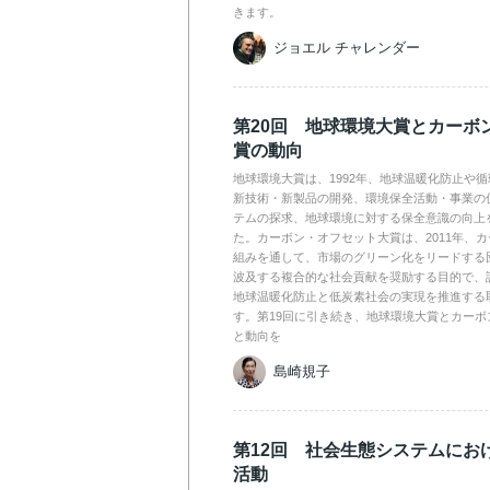
きます。
ジョエル チャレンダー
第20回 地球環境大賞とカーボ
賞の動向
地球環境大賞は、1992年、地球温暖化防止や
新技術・新製品の開発、環境保全活動・事業の
テムの探求、地球環境に対する保全意識の向上
た。カーボン・オフセット大賞は、2011年、
組みを通して、市場のグリーン化をリードする
波及する複合的な社会貢献を奨励する目的で、
地球温暖化防止と低炭素社会の実現を推進する
す。第19回に引き続き、地球環境大賞とカー
と動向を
島崎規子
第12回 社会生態システムにお
活動