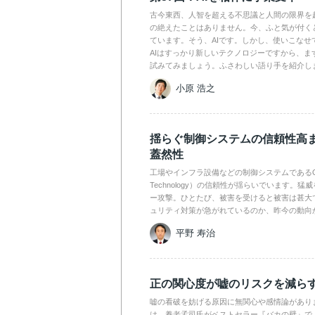
古今東西、人智を超える不思議と人間の限界を
の絶えたことはありません。今、ふと気が付く
ています。そう、AIです。しかし、使いこなせ
AIはすっかり新しいテクノロジーですから、ま
試みてみましょう。ふさわしい語り手を紹介し
小原 浩之
揺らぐ制御システムの信頼性高
蓋然性
工場やインフラ設備などの制御システムであるOT（Op
Technology）の信頼性が揺らいでいます。
ー攻撃。ひとたび、被害を受けると被害は甚大
ュリティ対策が急がれているのか、昨今の動向
平野 寿治
正の関心度が嘘のリスクを減ら
嘘の看破を妨げる原因に無関心や感情論があり
は、養老孟司氏がベストセラー『バカの壁』で