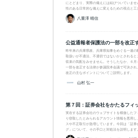
にとどまり、実際の備えには結びついていませ
性のある日常的な備えに変えるための視点と工
八重澤 晴信
公益通報者保護法の一部を改正
昨年来の兵庫県政、兵庫県知事をめぐる一連の
取扱いが不適法、不適切ではないかとされると
収束の気配をみせません。そうしたなか、６月
一部を改正する法律が参議院本会議で可決され
改正の主なポイントについてご説明します。
山村 弘一
第７回：証券会社をかたるフィ
実在する証券会社のウェブサイトを模倣したフ
り窃取したとみられるアカウント情報を悪用し
スや不正取引が急増しています。今回は「証券
グ」について、その手口と対処法を説明します