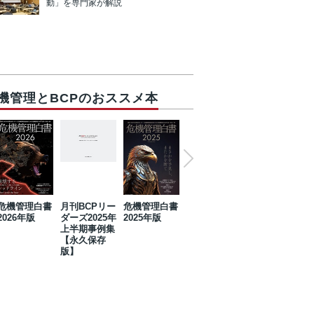
動」を専門家が解説
機管理とBCPのおススメ本
危機管理白書
月刊BCPリー
危機管理白書
2023年防災・
危機管理白書
2026年版
ダーズ2025年
2025年版
BCP・リスク
2024年版
上半期事例集
マネジメント
【永久保存
事例集【永久
版】
保存版】