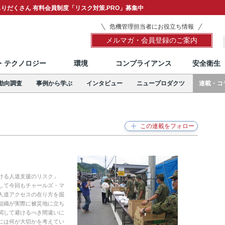
りだくさん 有料会員制度「リスク対策.PRO」募集中
危機管理担当者にお役立ち情報
メルマガ・会員登録のご案内
T・テクノロジー
環境
コンプライアンス
安全衛生
動向調査
事例から学ぶ
インタビュー
ニュープロダクツ
連載・コ
ける人道支援のリスク」
して今回もチャールズ・マ
人道アクセスの在り方を掘
組織が実際に被災地に立ち
関して避けるべき間違いに
には何が大切かを考えてい