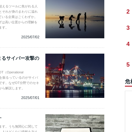
超えるツールに焦がれる人
2
とそれが身のまわりに溢れ
ている企業はごくわずか。
ずは高い位置からの理解を
3
ます。
2025/07/02
4
まるサイバー攻撃の
5
erational
猛威を振るっているのがサイバ
危
です。なぜOT分野でのセキ
から解説します。
2025/07/01
す
ます。うち無関心に関して
、人はどんなに情報を与え