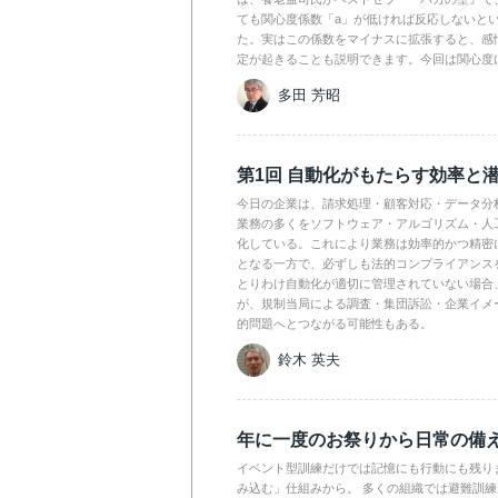
ても関心度係数「a」が低ければ反応しないと
た。実はこの係数をマイナスに拡張すると、感
定が起きることも説明できます。今回は関心度
多田 芳昭
第1回 自動化がもたらす効率と
今日の企業は、請求処理・顧客対応・データ分
業務の多くをソフトウェア・アルゴリズム・人工
化している。これにより業務は効率的かつ精密
となる一方で、必ずしも法的コンプライアンス
とりわけ自動化が適切に管理されていない場合
が、規制当局による調査・集団訴訟・企業イメ
的問題へとつながる可能性もある。
鈴木 英夫
年に一度のお祭りから日常の備
イベント型訓練だけでは記憶にも行動にも残り
み込む」仕組みから。 多くの組織では避難訓