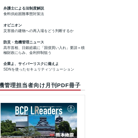
弁護士による法制度解説
食料供給困難事態対策法
オピニオン
災害後の建物への再入場をどう判断するか
防災・危機管理ニュース
高市首相、日銀総裁に「国債買い入れ」要請＝積
極財政にらみ、金利抑制狙う
企業よ、サイバーリスクに備えよ
SDNを使ったセキュリティソリューション
機管理担当者向け月刊PDF冊子