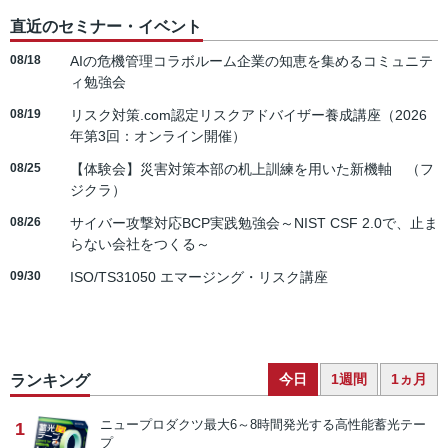
直近のセミナー・イベント
08/18
AIの危機管理コラボルーム企業の知恵を集めるコミュニテ
ィ勉強会
08/19
リスク対策.com認定リスクアドバイザー養成講座（2026
年第3回：オンライン開催）
08/25
【体験会】災害対策本部の机上訓練を用いた新機軸 （フ
ジクラ）
08/26
サイバー攻撃対応BCP実践勉強会～NIST CSF 2.0で、止ま
らない会社をつくる～
09/30
ISO/TS31050 エマージング・リスク講座
今日
1週間
1ヵ月
ランキング
ニュープロダクツ
最大6～8時間発光する高性能蓄光テー
1
プ