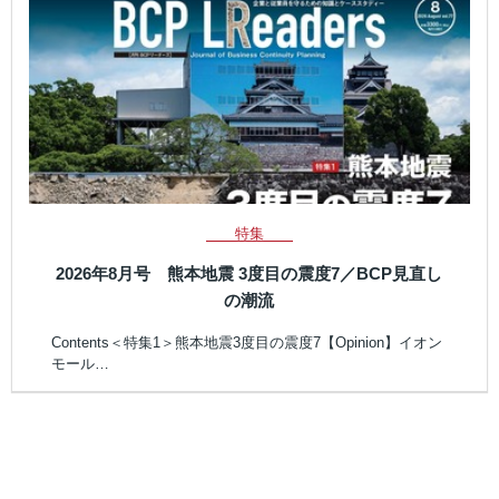
特集
2026年8月号 熊本地震 3度目の震度7／BCP見直し
の潮流
Contents＜特集1＞熊本地震3度目の震度7【Opinion】イオン
モール…