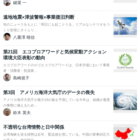
鍵屋 一
遠地地震×津波警報×事業復旧判断
旬のニュースをもとに「明日にも起こりうる」リアルなシナリオをつ
くり皆様にタイムリ…
八重澤 晴信
第21回 エコプロアワードと気候変動アクション
環境大臣表彰の動向
エコプロアワードのロゴエコプロアワードは、日本市場において事業
者・消費者・投資家…
島崎規子
第3回 アメリカ海洋大気庁のデータの喪失
アメリカ海洋大気庁が最大19の嵐を予測している今年は、組織が最悪
の事態に備えるため…
鈴木 英夫
不透明な台湾情勢と日中関係
台湾海峡を巡る情勢は近年、緊迫感を増している。中国の軍事的圧力