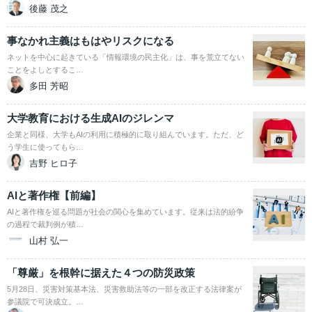
後藤 茂之
事なかれ主義はもはやリスクになる
ネットを中心に起きている「情報環境の民主化」は、事を荒立てない
ことをよしとするこ…
多田 芳昭
大学教育における生成AIのジレンマ
企業と同様、大学もAIの利用に積極的に取り組んでいます。ただ、ど
う学生に使ってもら…
吉野 ヒロ子
AIと著作権【前編】
AIと著作権を巡る問題が社会の関心を集めています。従来は法的紛争
の過程で裁判例が積…
山村 弘一
「尊厳」を根幹に据えた４つの防災政策
5月28日、災害対策基本法、災害救助法等の一部を改正する法律案が
参議院で可決成立。…