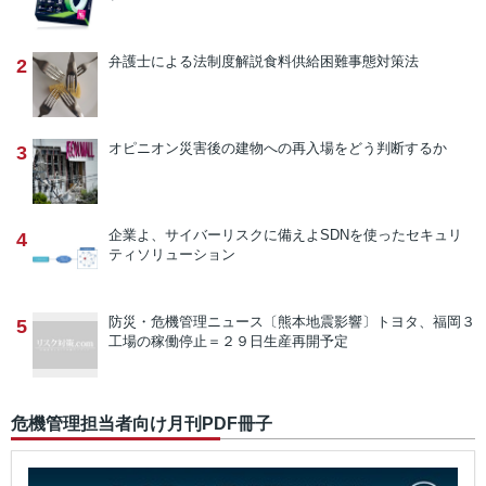
弁護士による法制度解説
食料供給困難事態対策法
2
オピニオン
災害後の建物への再入場をどう判断するか
3
企業よ、サイバーリスクに備えよ
SDNを使ったセキュリ
4
ティソリューション
防災・危機管理ニュース
〔熊本地震影響〕トヨタ、福岡３
5
工場の稼働停止＝２９日生産再開予定
危機管理担当者向け月刊PDF冊子