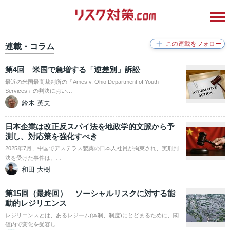
連載・コラム
第4回 米国で急増する「逆差別」訴訟
最近の米国最高裁判所の「Ames v. Ohio Department of Youth
Services」の判決におい…
鈴木 英夫
日本企業は改正反スパイ法を地政学的文脈から予
測し、対応策を強化すべき
2025年7月、中国でアステラス製薬の日本人社員が拘束され、実刑判
決を受けた事件は、…
和田 大樹
第15回（最終回） ソーシャルリスクに対する能
動的レジリエンス
レジリエンスとは、あるレジーム(体制、制度)にとどまるために、閾
値内で変化を受容し…