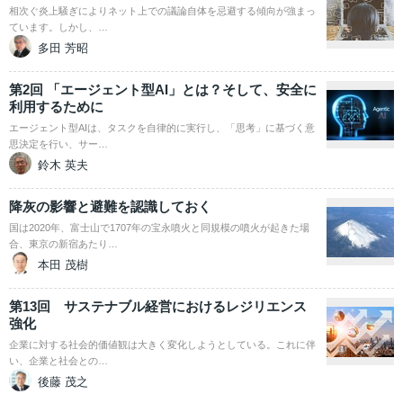
相次ぐ炎上騒ぎによりネット上での議論自体を忌避する傾向が強まっ
ています。しかし、…
多田 芳昭
第2回 「エージェント型AI」とは？そして、安全に
利用するために
エージェント型AIは、タスクを自律的に実行し、「思考」に基づく意
思決定を行い、サー…
鈴木 英夫
降灰の影響と避難を認識しておく
国は2020年、富士山で1707年の宝永噴火と同規模の噴火が起きた場
合、東京の新宿あたり…
本田 茂樹
第13回 サステナブル経営におけるレジリエンス
強化
企業に対する社会的価値観は大きく変化しようとしている。これに伴
い、企業と社会との…
後藤 茂之