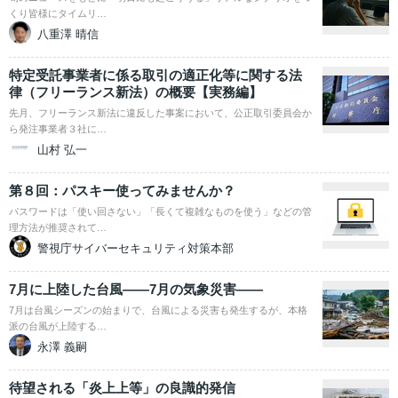
くり皆様にタイムリ…
八重澤 晴信
特定受託事業者に係る取引の適正化等に関する法
律（フリーランス新法）の概要【実務編】
先月、フリーランス新法に違反した事案において、公正取引委員会か
ら発注事業者３社に…
山村 弘一
第８回：パスキー使ってみませんか？
パスワードは「使い回さない」「長くて複雑なものを使う」などの管
理方法が推奨されて…
警視庁サイバーセキュリティ対策本部
7月に上陸した台風――7月の気象災害――
7月は台風シーズンの始まりで、台風による災害も発生するが、本格
派の台風が上陸する…
永澤 義嗣
待望される「炎上上等」の良識的発信