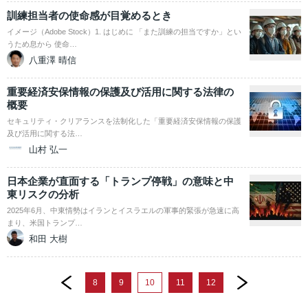
訓練担当者の使命感が目覚めるとき
イメージ（Adobe Stock）1. はじめに 「また訓練の担当ですか」とい
うため息から 使命…
八重澤 晴信
重要経済安保情報の保護及び活用に関する法律の
概要
セキュリティ・クリアランスを法制化した「重要経済安保情報の保護
及び活用に関する法…
山村 弘一
日本企業が直面する「トランプ停戦」の意味と中
東リスクの分析
2025年6月、中東情勢はイランとイスラエルの軍事的緊張が急速に高
まり、米国トランプ…
和田 大樹
prev
next
8
9
10
11
12