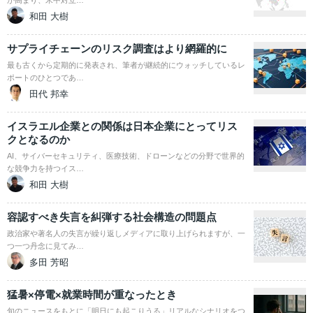
が高まり、米中対立…
和田 大樹
サプライチェーンのリスク調査はより網羅的に
最も古くから定期的に発表され、筆者が継続的にウォッチしているレ
ポートのひとつであ…
田代 邦幸
イスラエル企業との関係は日本企業にとってリス
クとなるのか
AI、サイバーセキュリティ、医療技術、ドローンなどの分野で世界的
な競争力を持つイス…
和田 大樹
容認すべき失言を糾弾する社会構造の問題点
政治家や著名人の失言が繰り返しメディアに取り上げられますが、一
つ一つ丹念に見てみ…
多田 芳昭
猛暑×停電×就業時間が重なったとき
旬のニュースをもとに「明日にも起こりうる」リアルなシナリオをつ